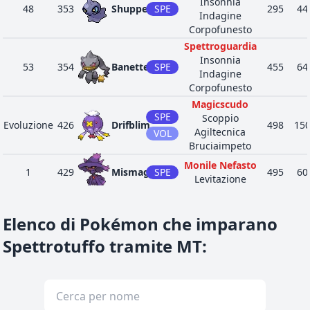
Insonnia
48
353
Shuppet
SPE
295
44
Indagine
Corpofunesto
Spettroguardia
Insonnia
53
354
Banette
SPE
455
64
Indagine
Corpofunesto
Magicscudo
SPE
Scoppio
Evoluzione
426
Drifblim
498
15
Agiltecnica
VOL
Bruciaimpeto
Monile Nefasto
1
429
Mismagius
SPE
495
60
Levitazione
Spettroguardia
TER
Ferropugno
Elenco di Pokémon che imparano
44
622
Golett
303
59
Impaccio
SPE
Nullodifesa
Spettrotuffo tramite MT
:
Spettroguardia
TER
Ferropugno
46
623
Golurk
483
89
Impaccio
SPE
Nullodifesa