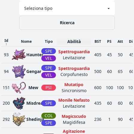
Maturazione
SPE
Alternacura
36
708
Phantump
309
43
Indagine
ERB
Coglibacche
Ricerca
Maturazione
SPE
Alternacura
36
709
Trevenant
474
85
Indagine
ERB
Id
Abilità
Nome
Tipo
BST
PS
Att
Di
↑
Coglibacche
SPE
Spettroguardia
Bentostato
93
Haunter
405
45
50
45
Levitazione
SPE
VEL
Raccolta
48
711
Gourgeist
494
65
Indagine
ERB
SPE
Spettroguardia
Insonnia
94
Gengar
500
60
65
60
Corpofunesto
VEL
BUI
Cuoreanima
55
717
Yveltal
680
12
Mutatipo
Auratetra
VOL
151
Mew
PSI
600
100
100
10
Sincronismo
PSI
Scrocco
35
720
Hoopa
600
80
Monile Nefasto
Prestigiatore
SPE
200
Misdreavus
SPE
435
60
60
60
Levitazione
Agiltecnica
ERB
COL
Magicscudo
1
724
Decidueye
Erbaiuto
530
78
292
Shedinja
236
1
90
45
SPE
Magidifesa
SPE
Distacco
Agitazione
SPE
Bolladacqua