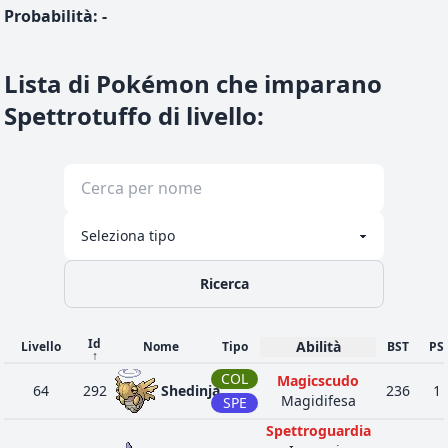
Probabilità
:
-
Lista di Pokémon che imparano
Spettrotuffo di livello
:
Ricerca
Id
Abilità
Livello
Nome
Tipo
BST
PS
↑
COL
Magicscudo
64
292
Shedinja
236
1
Magidifesa
SPE
Spettroguardia