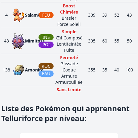
Boost
Chimère
4
Salamèche
FEU
309
39
52
43
Brasier
Force Soleil
Simple
INS
Œil Composé
48
Mimitoss
305
60
55
50
Lentiteintée
POI
Fuite
Fermeté
Glissade
ROC
138
Amonita
Coque
355
35
40
100
EAU
Armure
Armurouillée
Sans Limite
INS
Turbo
193
Yanma
390
65
65
45
Œil Composé
VOL
Liste des Pokémon qui apprennent
Fouille
Contestation
Telluriforce par niveau
:
240
Magby
FEU
Corps Ardent
365
45
75
37
Esprit Vital
Absorbe-