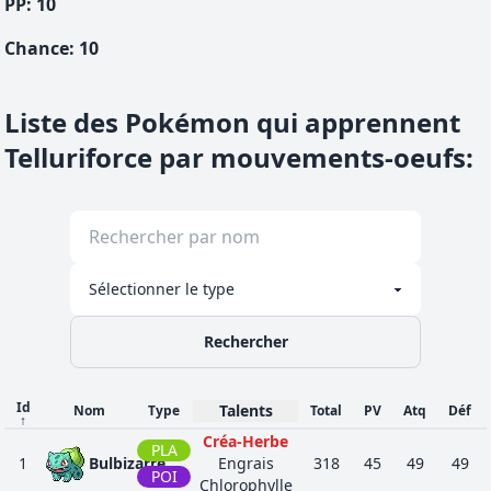
PP:
10
Chance
:
10
Liste des Pokémon qui apprennent
Telluriforce par mouvements-oeufs
:
Rechercher
Id
Talents
Nom
Type
Total
PV
Atq
Déf
↑
Créa-Herbe
PLA
1
Bulbizarre
Engrais
318
45
49
49
POI
Chlorophylle