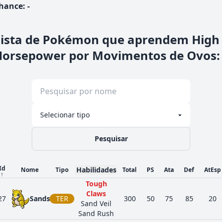
hance
:
-
Lista de Pokémon que aprendem High
Horsepower por Movimentos de Ovos
:
Pesquisar
Id
Habilidades
Nome
Tipo
Total
PS
Ata
Def
AtEsp
↑
Tough
Claws
27
Sandshrew
TER
300
50
75
85
20
Sand Veil
Sand Rush