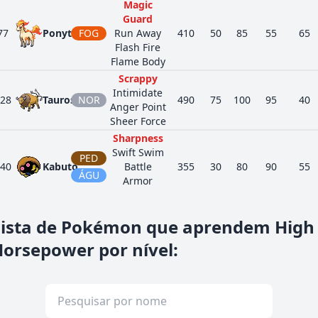
Magic
Guard
77
Ponyta
FOG
Run Away
410
50
85
55
65
Flash Fire
Flame Body
Scrappy
Intimidate
28
Tauros
NOR
490
75
100
95
40
Anger Point
Sheer Force
Sharpness
Swift Swim
PED
40
Kabuto
Battle
355
30
80
90
55
ÁGU
Armor
Weak Armor
Run Away
Lista de Pokémon que aprendem High
Pickup
63
Zigzagoon
NOR
240
38
30
41
30
Gluttony
orsepower por nível
:
Quick Feet
Poison Heal
35
Zangoose
NOR
Immunity
458
73
115
60
60
Toxic Boost
Levitate