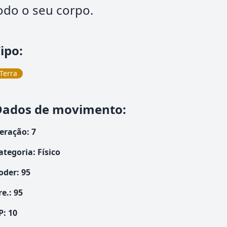
odo o seu corpo.
ipo
:
Terra
Dados de movimento
:
eração
:
7
ategoria
:
Físico
oder
:
95
re.
:
95
P:
10