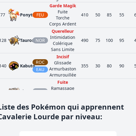
Garde Magik
Fuite
77
Ponyta
FEU
410
50
85
55
Torche
Corps Ardent
Querelleur
Intimidation
128
Tauros
NOR
490
75
100
95
Colérique
Sans Limite
Incisif
ROC
Glissade
140
Kabuto
355
30
80
90
Armurbaston
EAU
Armurouillée
Fuite
Ramassage
263
Zigzaton
NOR
240
38
30
41
Gloutonnerie
Pied Véloce
Liste des Pokémon qui apprennent
Soin Poison
335
Mangriff
NOR
Vaccin
458
73
115
60
Cavalerie Lourde par niveau
:
Rage Poison
Lévitation
ACI
374
Terhal
Corps Sain
300
40
55
80