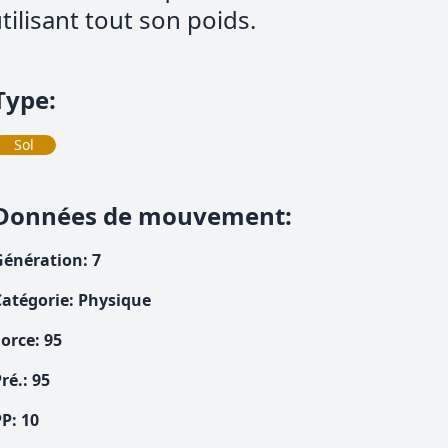
tilisant tout son poids.
Type
:
Sol
Données de mouvement
:
Génération
:
7
Catégorie
:
Physique
Force
:
95
ré.
:
95
PP:
10