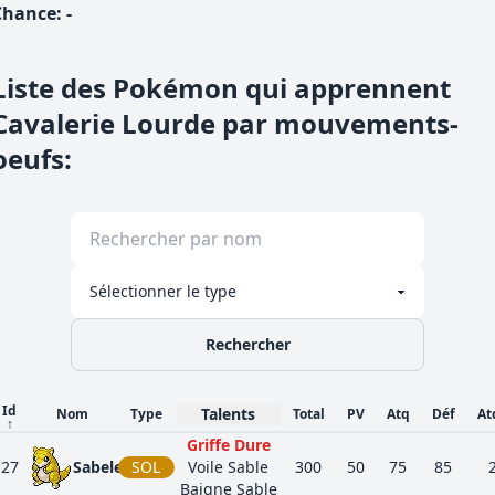
Chance
:
-
Liste des Pokémon qui apprennent
Cavalerie Lourde par mouvements-
oeufs
:
Rechercher
Id
Talents
Nom
Type
Total
PV
Atq
Déf
At
↑
Griffe Dure
27
Sabelette
SOL
Voile Sable
300
50
75
85
Baigne Sable