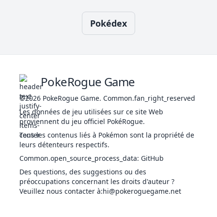
Pied Véloce
Écailles
Cran
68
Mackogneur
COM
505
90
130
Glacées
Annule Garde
Pokédex
974
Piétacé
GLA
Isograisse
334
108
68
45
Impassible
Rideau Neige
Peau Sèche
Sans Limite
ROC
Tête de Roc
74
Racaillou
300
40
80
1
Peau Sèche
Fermeté
SOL
Magnépiège
ROC
Voile Sable
2074
Racaillou
Fermeté
300
40
80
100
PokeRogue Game
ÉLE
Peau Sèche
Peau
ROC
Tête de Roc
Électrique
75
Gravalanch
390
55
95
1
©2026
PokeRogue Game
.
Common.fan_right_reserved
Fermeté
SOL
Les données de jeu utilisées sur ce site Web
Voile Sable
proviennent du jeu officiel PokéRogue.
Peau Sèche
ROC
Tête de Roc
Tous les contenus liés à Pokémon sont la propriété de
76
Grolem
495
80
120
1
Fermeté
SOL
leurs détenteurs respectifs.
Voile Sable
Common.open_source_process_data
:
GitHub
Garde Magik
Des questions, des suggestions ou des
Fuite
77
Ponyta
FEU
410
50
85
préoccupations concernant les droits d'auteur ?
Torche
Veuillez nous contacter à
:hi@pokeroguegame.net
Corps Ardent
Garde Magik
Fuite