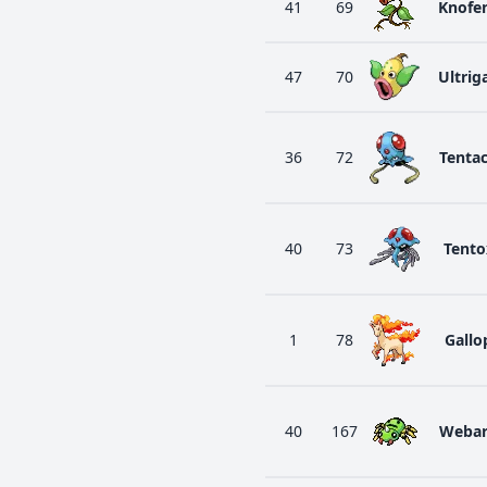
41
69
Knofe
47
70
Ultrig
36
72
Tenta
40
73
Tento
1
78
Gallo
40
167
Weba