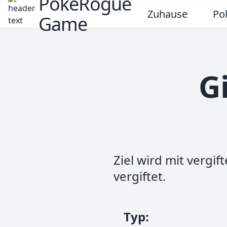
PokeRogue
Zuhause
Po
Game
G
Ziel wird mit vergif
vergiftet.
Typ
: