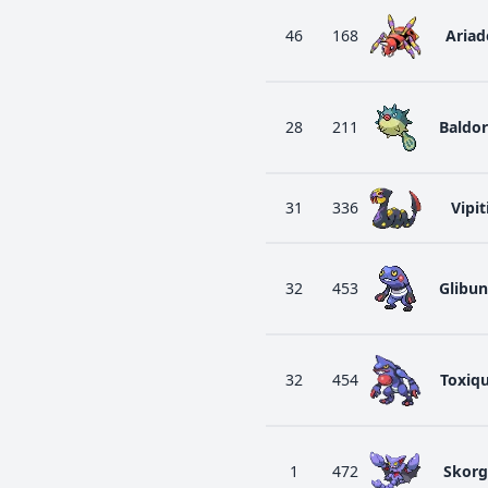
46
168
Ariad
28
211
Baldor
31
336
Vipit
32
453
Glibun
32
454
Toxiq
1
472
Skorg