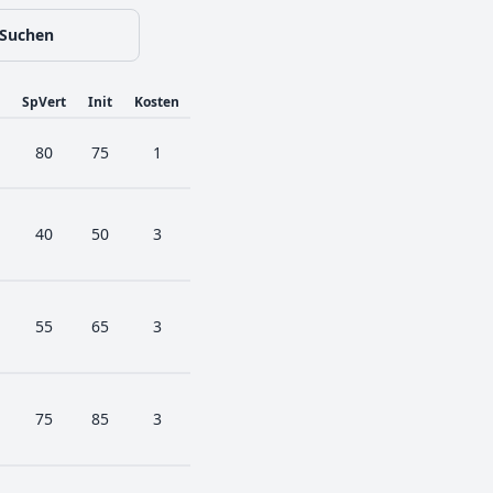
Suchen
SpVert
Init
Kosten
80
75
1
40
50
3
55
65
3
75
85
3