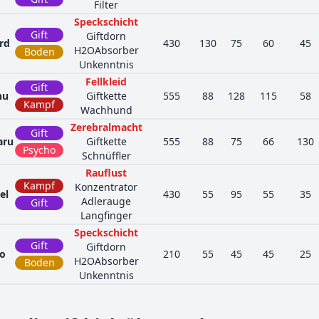
Filter
Speckschicht
Gift
Giftdorn
rd
430
130
75
60
45
H2OAbsorber
Boden
Unkenntnis
Fellkleid
Gift
nu
Giftkette
555
88
128
115
58
Kampf
Wachhund
Zerebralmacht
Gift
aru
Giftkette
555
88
75
66
130
Psycho
Schnüffler
Rauflust
Kampf
Konzentrator
el
430
55
95
55
35
Adlerauge
Gift
Langfinger
Speckschicht
Gift
Giftdorn
no
210
55
45
45
25
H2OAbsorber
Boden
Unkenntnis