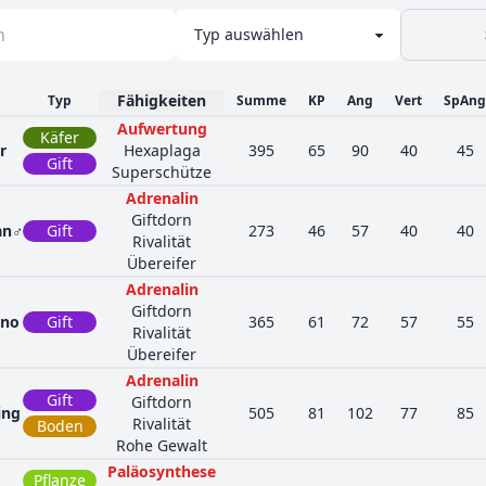
Fähigkeiten
Typ
Summe
KP
Ang
Vert
SpAng
Aufwertung
Käfer
r
Hexaplaga
395
65
90
40
45
Gift
Superschütze
Adrenalin
Giftdorn
an♂
Gift
273
46
57
40
40
Rivalität
Übereifer
Adrenalin
Giftdorn
ino
Gift
365
61
72
57
55
Rivalität
Übereifer
Adrenalin
Gift
Giftdorn
ing
505
81
102
77
85
Rivalität
Boden
Rohe Gewalt
Paläosynthese
Pflanze