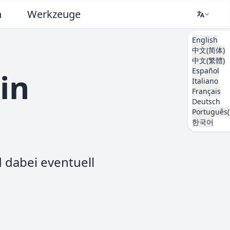
n
Werkzeuge
English
中文(简体)
中文(繁體)
Español
in
Italiano
Français
Deutsch
Português(
한국어
d dabei eventuell