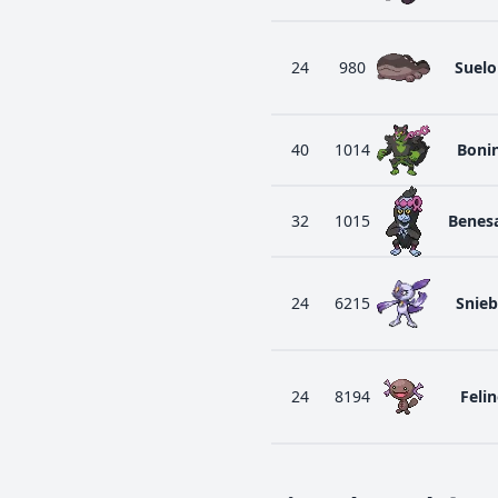
24
980
Suelo
40
1014
Boni
32
1015
Benes
24
6215
Snieb
24
8194
Feli