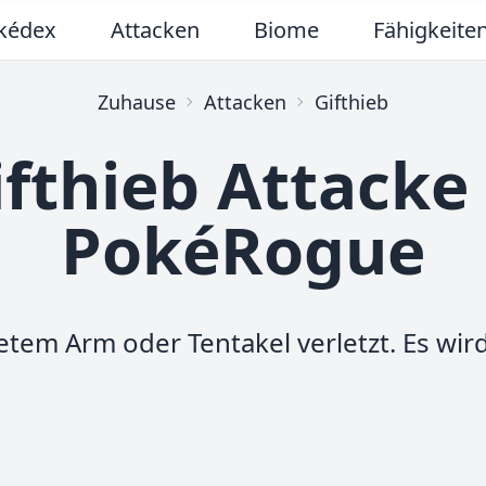
kédex
Attacken
Biome
Fähigkeite
Zuhause
Attacken
Gifthieb
ifthieb Attacke 
PokéRogue
tetem Arm oder Tentakel verletzt. Es wir