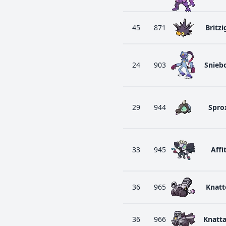
45
871
Britzi
24
903
Snieb
29
944
Spro
33
945
Affit
36
965
Knatt
36
966
Knatt