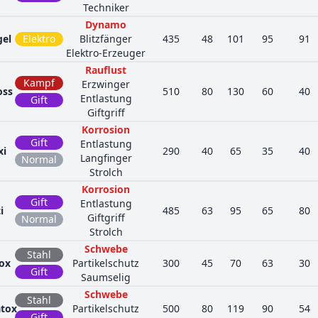
Techniker
Dynamo
gel
Elektro
Blitzfänger
435
48
101
95
91
Elektro-Erzeuger
Rauflust
Kampf
Erzwinger
oss
510
80
130
60
40
Entlastung
Gift
Giftgriff
Korrosion
Gift
Entlastung
xi
290
40
65
35
40
Langfinger
Normal
Strolch
Korrosion
Gift
Entlastung
i
485
63
95
65
80
Giftgriff
Normal
Strolch
Schwebe
Stahl
ox
Partikelschutz
300
45
70
63
30
Gift
Saumselig
Schwebe
Stahl
atox
Partikelschutz
500
80
119
90
54
Gift