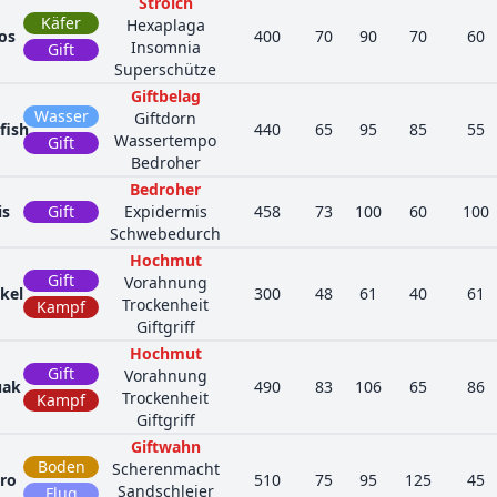
Strolch
Käfer
Hexaplaga
os
400
70
90
70
60
Insomnia
Gift
Superschütze
Giftbelag
Wasser
Giftdorn
fish
440
65
95
85
55
Wassertempo
Gift
Bedroher
Bedroher
is
Gift
Expidermis
458
73
100
60
100
Schwebedurch
Hochmut
Gift
Vorahnung
kel
300
48
61
40
61
Trockenheit
Kampf
Giftgriff
Hochmut
Gift
Vorahnung
uak
490
83
106
65
86
Trockenheit
Kampf
Giftgriff
Giftwahn
Boden
Scherenmacht
ro
510
75
95
125
45
Sandschleier
Flug