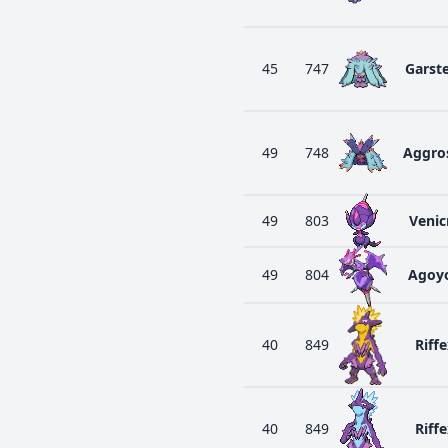
45
747
Garste
49
748
Aggros
49
803
Venic
49
804
Agoy
40
849
Riff
40
849
Riff