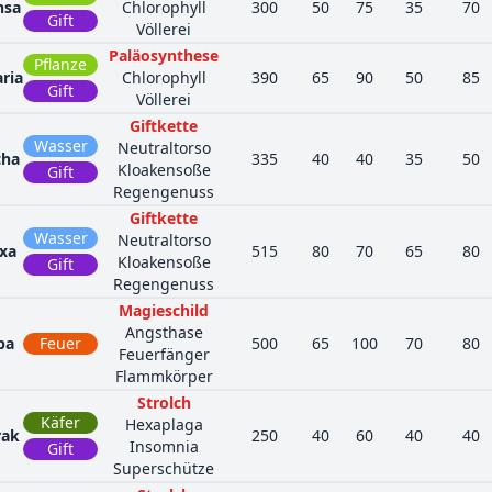
nsa
Chlorophyll
300
50
75
35
70
Gift
Völlerei
Paläosynthese
Pflanze
aria
Chlorophyll
390
65
90
50
85
Gift
Völlerei
Giftkette
Wasser
Neutraltorso
cha
335
40
40
35
50
Kloakensoße
Gift
Regengenuss
Giftkette
Wasser
Neutraltorso
xa
515
80
70
65
80
Kloakensoße
Gift
Regengenuss
Magieschild
Angsthase
pa
Feuer
500
65
100
70
80
Feuerfänger
Flammkörper
Strolch
Käfer
Hexaplaga
rak
250
40
60
40
40
Insomnia
Gift
Superschütze