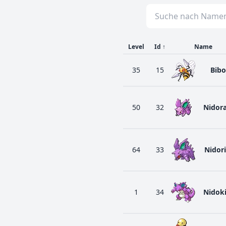
Level
Id
↑
Name
35
15
Bibo
50
32
Nidor
64
33
Nidor
1
34
Nidok