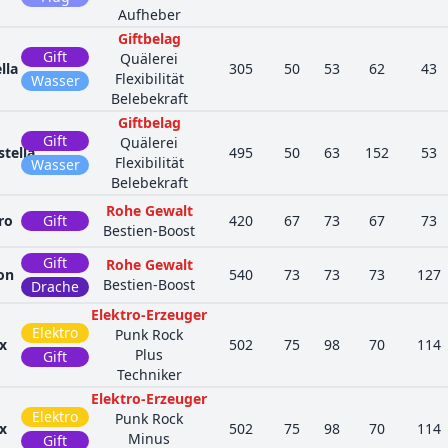
Aufheber
Giftbelag
Gift
Quälerei
lla
305
50
53
62
43
Flexibilität
Wasser
Belebekraft
Giftbelag
Gift
Quälerei
tella
495
50
63
152
53
Flexibilität
Wasser
Belebekraft
Rohe Gewalt
ro
Gift
420
67
73
67
73
Bestien-Boost
Gift
Rohe Gewalt
on
540
73
73
73
127
Bestien-Boost
Drache
Elektro-Erzeuger
Elektro
Punk Rock
ex
502
75
98
70
114
Plus
Gift
Techniker
Elektro-Erzeuger
Elektro
Punk Rock
ex
502
75
98
70
114
Minus
Gift