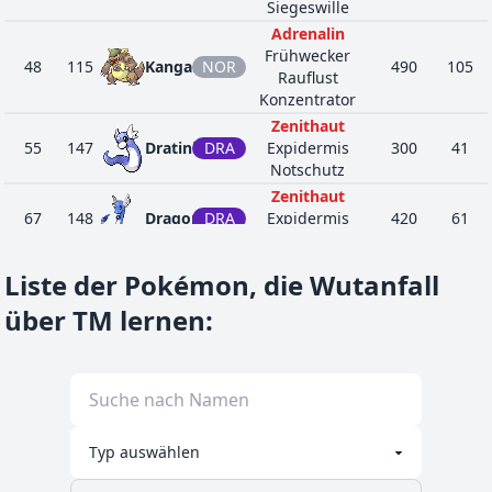
Siegeswille
Adrenalin
Frühwecker
48
115
Kangama
NOR
490
105
Rauflust
Konzentrator
Zenithaut
55
147
Dratini
DRA
Expidermis
300
41
Notschutz
Zenithaut
67
148
Dragonir
DRA
Expidermis
420
61
Notschutz
Zenithaut
DRA
Liste der Pokémon, die Wutanfall
41
149
Dragoran
Konzentrator
600
91
FLU
Multischuppe
über TM lernen
:
Feenschicht
Bedroher
1
210
Granbull
FEE
450
90
Rasanz
Hasenfuß
Heranreifen
PFL
Chlorophyll
46
357
Tropius
460
99
Solarkraft
FLU