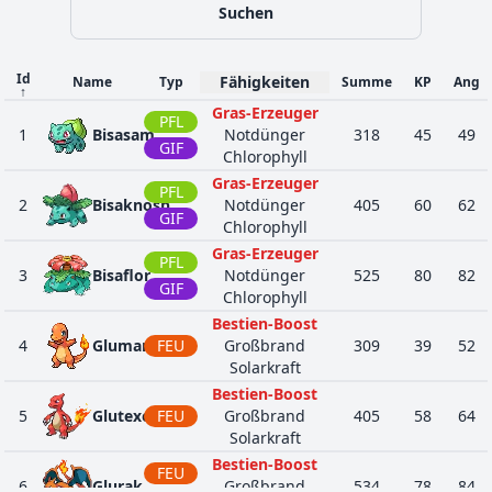
Reiche Ernte
Suchen
Anpassung
50
371
Kindwurm
DRA
Steinhaupt
300
45
Rohe Gewalt
Id
Fähigkeiten
Name
Typ
Summe
KP
Ang
↑
Anpassung
Gras-Erzeuger
60
372
Draschel
PFL
DRA
Steinhaupt
420
65
1
Bisasam
Notdünger
318
45
49
Partikelschutz
GIF
Chlorophyll
DRA
Anspannung
Gras-Erzeuger
81
384
Rayquaza
680
105
PFL
Klimaschutz
FLU
2
Bisaknosp
Notdünger
405
60
62
GIF
Chlorophyll
Krallenwucht
BOD
Gras-Erzeuger
Bedroher
PFL
58
553
Rabigator
519
95
3
Bisaflor
Notdünger
Hochmut
525
80
82
UNL
GIF
Chlorophyll
Kurzschluss
Bestien-Boost
Drachenkiefer
4
Glumanda
FEU
Großbrand
Rivalität
309
39
52
42
610
Milza
DRA
320
46
Solarkraft
Überbrückung
Anspannung
Bestien-Boost
5
Glutexo
FEU
Großbrand
Drachenkiefer
405
58
64
Solarkraft
Rivalität
46
611
Sharfax
DRA
410
66
Überbrückung
Bestien-Boost
FEU
Anspannung
6
Glurak
Großbrand
534
78
84