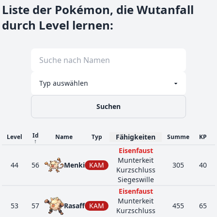
Liste der Pokémon, die Wutanfall
durch Level lernen
:
Suchen
Id
Fähigkeiten
Level
Name
Typ
Summe
KP
↑
Eisenfaust
Munterkeit
44
56
Menki
KAM
305
40
Kurzschluss
Siegeswille
Eisenfaust
Munterkeit
53
57
Rasaff
KAM
455
65
Kurzschluss