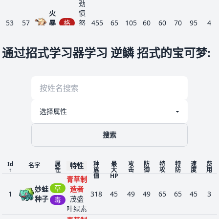
劲
火
愤
53
57
暴
格
怒
455
65
105
60
60
70
95
4
猴
穴
位
通过招式学习器学习 逆鳞 招式的宝可梦
:
不
服
输
毅
力
早
起
袋
48
115
一
胆
490
105
95
80
40
80
90
5
兽
量
搜索
精
神
力
Id
属
种
最
攻
防
特
特
速
费
特性
名字
↑
性
族
大
击
御
攻
防
度
用
飞
值
HP
青草制
行
草
妙蛙
造者
皮
1
318
45
49
49
65
65
45
3
种子
茂盛
毒
肤
迷
叶绿素
蜕
55
147
你
龙
300
41
64
45
50
50
50
4