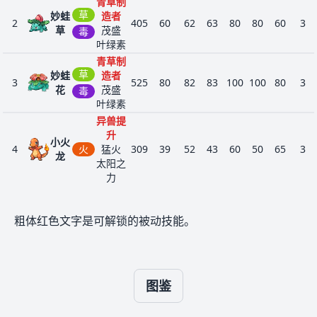
青草制
皮
龙
草
妙蛙
造者
神
2
405
60
62
63
80
80
60
3
草
茂盛
毒
奇
叶绿素
鳞
青草制
片
草
妙蛙
造者
飞
3
525
80
82
83
100
100
80
3
花
茂盛
毒
行
叶绿素
皮
异兽提
肤
哈
升
蜕
67
148
小火
克
龙
420
61
84
65
70
70
70
4
4
火
猛火
皮
309
39
52
43
60
50
65
3
龙
龙
太阳之
神
力
奇
鳞
异兽提
片
升
火恐
粗体红色文字是可解锁的被动技能。
5
火
猛火
飞
405
58
64
58
80
65
80
3
龙
太阳之
行
力
皮
肤
异兽提
精
升
图鉴
龙
快
火
喷火
41
149
神
600
91
134
95
100
100
80
4
6
猛火
534
78
84
78
109
85
100
3
龙
飞
龙
飞
力
太阳之