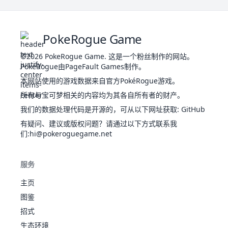
多
力
重
结实
杰尼
鳞
7
水
激流
314
44
48
65
50
64
43
3
龟
片
PokeRogue Game
雨盘
妖
结实
卡咪
©2026
PokeRogue Game
精
.
这是一个粉丝制作的网站。
8
水
激流
405
59
63
80
65
80
58
3
龟
PokéRogue由PageFault Games制作。
皮
雨盘
肤
本网站使用的游戏数据来自官方PokéRogue游戏。
结实
布
威
水箭
9
水
激流
530
79
83
100
85
105
78
3
所有与宝可梦相关的内容均为其各自所有者的财产。
1
210
鲁
妖
吓
450
90
120
75
60
60
45
3
龟
雨盘
皇
飞
我们的数据处理代码是开源的，可从以下网址获取
:
GitHub
有色眼
毛
有疑问、建议或版权问题？请通过以下方式联系我
镜
腿
虫
大针
们
:hi@pokeroguegame.net
15
虫之预
395
65
90
40
45
80
75
1
胆
蜂
毒
感
怯
狙击手
成
服务
受热激
熟
升
叶
主页
毒
尼多
31
毒刺
505
90
92
87
75
85
76
3
绿
后
地
图鉴
斗争心
热
素
草
强行
46
招式
357
带
太
460
99
68
83
72
87
51
5
飞
龙
毅力
阳
生态环境