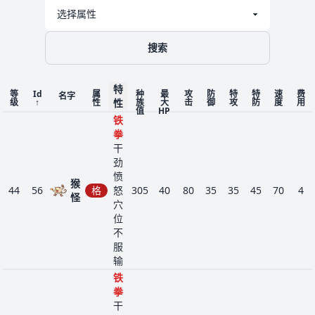
搜索
特
等
Id
属
种
最
攻
防
特
特
速
费
名字
级
↑
性
性
族
大
击
御
攻
防
度
用
值
HP
铁
拳
干
劲
愤
猴
44
56
格
怒
305
40
80
35
35
45
70
4
怪
穴
位
不
服
输
铁
拳
干