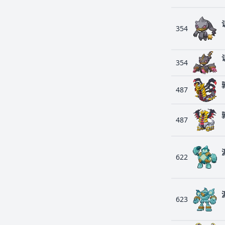
354
354
487
487
622
623