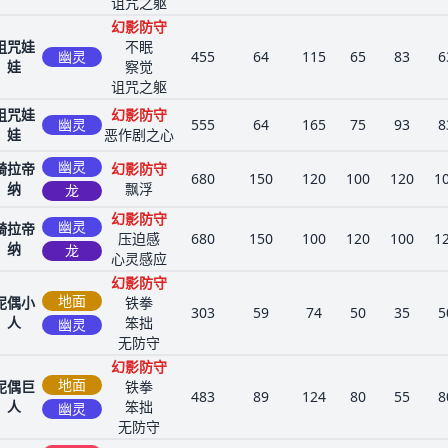
诅咒之躯
幻影防守
诅咒娃
不眠
幽灵
455
64
115
65
83
6
娃
察觉
诅咒之躯
诅咒娃
幻影防守
幽灵
555
64
165
75
93
8
娃
恶作剧之心
幽灵
骑拉帝
幻影防守
680
150
120
100
120
1
纳
飘浮
龙
幻影防守
幽灵
骑拉帝
压迫感
680
150
100
120
100
1
纳
龙
心灵感应
幻影防守
地面
泥偶小
铁拳
303
59
74
50
35
5
人
笨拙
幽灵
无防守
幻影防守
地面
泥偶巨
铁拳
483
89
124
80
55
8
人
笨拙
幽灵
无防守