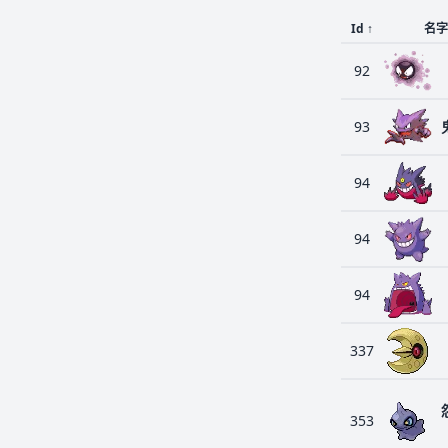
Id
↑
名字
92
93
94
94
94
337
353