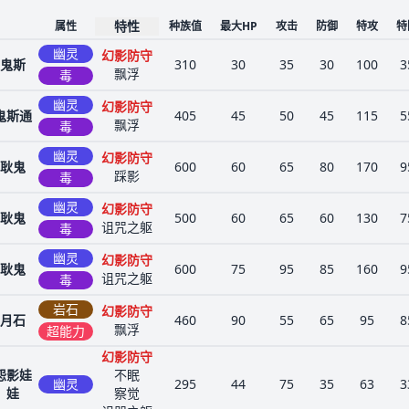
特性
属性
种族值
最大HP
攻击
防御
特攻
特
幽灵
幻影防守
鬼斯
310
30
35
30
100
3
飘浮
毒
幽灵
幻影防守
鬼斯通
405
45
50
45
115
5
飘浮
毒
幽灵
幻影防守
耿鬼
600
60
65
80
170
9
踩影
毒
幽灵
幻影防守
耿鬼
500
60
65
60
130
7
诅咒之躯
毒
幽灵
幻影防守
耿鬼
600
75
95
85
160
9
诅咒之躯
毒
岩石
幻影防守
月石
460
90
55
65
95
8
飘浮
超能力
幻影防守
怨影娃
不眠
幽灵
295
44
75
35
63
3
娃
察觉