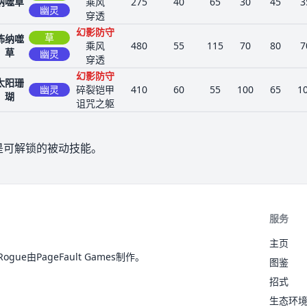
纳噬草
乘风
275
40
65
30
45
3
幽灵
穿透
幻影防守
草
怖纳噬
乘风
480
55
115
70
80
7
草
幽灵
穿透
幻影防守
太阳珊
幽灵
碎裂铠甲
410
60
55
100
65
1
瑚
诅咒之躯
是可解锁的被动技能。
服务
主页
ue由PageFault Games制作。
图鉴
招式
生态环