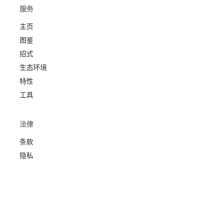
80
壳
行
490
95
75
110
100
80
30
3
超
服务
兽
我
素
主页
再
图鉴
生
力
招式
掉
生态环境
出
特性
种
子
工具
叶
绿
蔓
素
法律
114
藤
草
435
65
55
115
100
40
60
3
叶
怪
子
条款
防
隐私
守
再
生
力
再
生