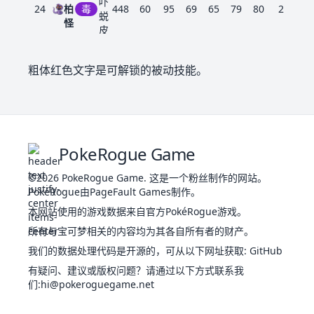
吓
24
柏
毒
448
60
95
69
65
79
80
2
蜕
怪
皮
紧
张
粗体红色文字是可解锁的被动技能。
感
纯
朴
迟
钝
呆
我
PokeRogue Game
水
79
呆
行
315
90
65
65
40
40
15
3
超
兽
我
©2026
PokeRogue Game
.
这是一个粉丝制作的网站。
素
PokéRogue由PageFault Games制作。
再
本网站使用的游戏数据来自官方PokéRogue游戏。
生
力
所有与宝可梦相关的内容均为其各自所有者的财产。
纯
我们的数据处理代码是开源的，可从以下网址获取
:
GitHub
朴
有疑问、建议或版权问题？请通过以下方式联系我
迟
们
:hi@pokeroguegame.net
钝
呆
我
水