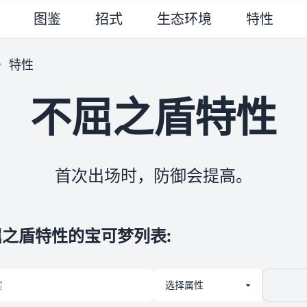
图鉴
招式
生态环境
特性
特性
不屈之盾特性
首次出场时，防御会提高。
屈之盾特性的宝可梦列表
: