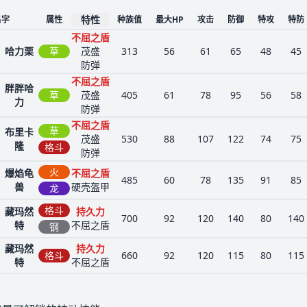
特性
名字
属性
种族值
最大HP
攻击
防御
特攻
特防
不屈之盾
哈力栗
草
茂盛
313
56
61
65
48
45
防弹
不屈之盾
胖胖哈
草
茂盛
405
61
78
95
56
58
力
防弹
不屈之盾
草
布里卡
茂盛
530
88
107
122
74
75
隆
格斗
防弹
火
爆焰龟
不屈之盾
485
60
78
135
91
85
兽
硬壳盔甲
龙
格斗
藏玛然
持久力
700
92
120
140
80
140
特
不屈之盾
钢
藏玛然
持久力
格斗
660
92
120
115
80
115
特
不屈之盾