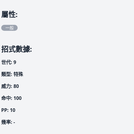
屬性
:
一般
招式數據
:
世代
:
9
類型
:
特殊
威力
:
80
命中
:
100
PP:
10
幾率
:
-