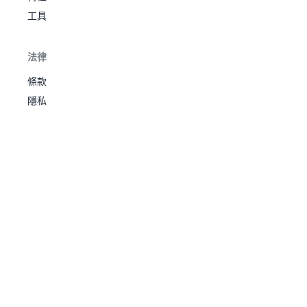
健壯胸
工具
肌
疾風之
法律
翼
銳利目
一
比比
條款
17
光
349
63
60
55
50
50
71
2
鳥
飛
蹣跚
隱私
健壯胸
肌
疾風之
翼
銳利目
一
大比
18
光
479
83
80
75
70
70
101
2
鳥
飛
蹣跚
健壯胸
肌
強壯之
顎
小拉
19
一
逃跑
253
30
56
35
25
35
72
1
達
毅力
活力