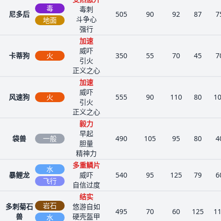
毒
毒刺
尼多后
505
90
92
87
7
斗争心
地面
强行
加速
威吓
卡蒂狗
火
350
55
70
45
7
引火
正义之心
加速
威吓
风速狗
火
555
90
110
80
1
引火
正义之心
毅力
早起
袋兽
一般
490
105
95
80
4
胆量
精神力
多重鳞片
水
暴鲤龙
威吓
540
95
125
79
6
飞行
自信过度
结实
岩石
多刺菊石
悠游自如
495
70
60
125
1
兽
硬壳盔甲
水