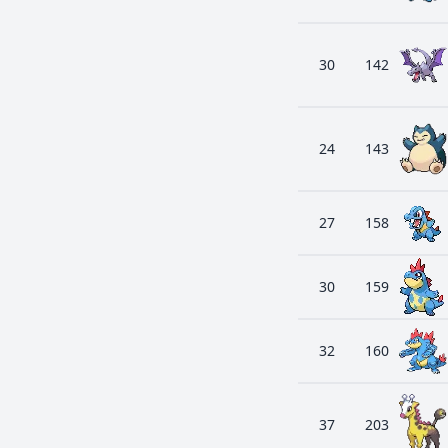
30
142
24
143
27
158
30
159
32
160
37
203