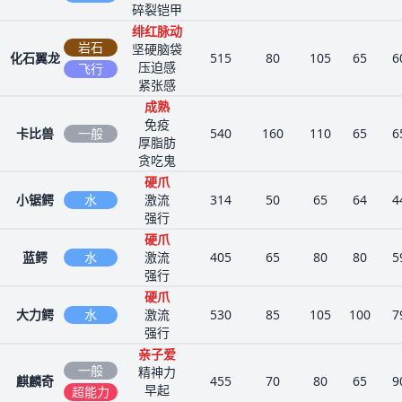
碎裂铠甲
绯红脉动
岩石
坚硬脑袋
化石翼龙
515
80
105
65
6
压迫感
飞行
紧张感
成熟
免疫
卡比兽
一般
540
160
110
65
6
厚脂肪
贪吃鬼
硬爪
小锯鳄
水
激流
314
50
65
64
4
强行
硬爪
蓝鳄
水
激流
405
65
80
80
5
强行
硬爪
大力鳄
水
激流
530
85
105
100
7
强行
亲子爱
一般
精神力
麒麟奇
455
70
80
65
9
早起
超能力