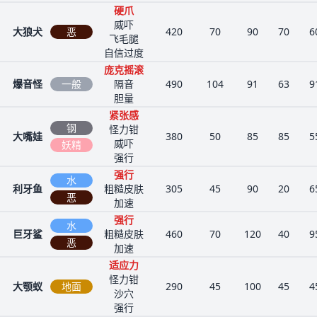
硬爪
威吓
大狼犬
恶
420
70
90
70
6
飞毛腿
自信过度
庞克摇滚
爆音怪
一般
隔音
490
104
91
63
9
胆量
紧张感
钢
怪力钳
大嘴娃
380
50
85
85
5
威吓
妖精
强行
强行
水
利牙鱼
粗糙皮肤
305
45
90
20
6
恶
加速
强行
水
巨牙鲨
粗糙皮肤
460
70
120
40
9
恶
加速
适应力
怪力钳
大颚蚁
地面
290
45
100
45
4
沙穴
强行