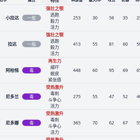
特性
名字
属性
种族值
最大HP
攻击
防御
特
强壮之颚
逃跑
小拉达
一般
253
30
56
35
2
毅力
活力
强壮之颚
逃跑
拉达
一般
413
55
81
60
5
毅力
活力
再生力
威吓
阿柏怪
毒
448
60
95
69
6
蜕皮
紧张感
受热激升
毒刺
尼多兰
毒
275
55
47
52
4
斗争心
活力
受热激升
毒刺
尼多娜
毒
365
70
62
67
5
斗争心
活力
受热激升