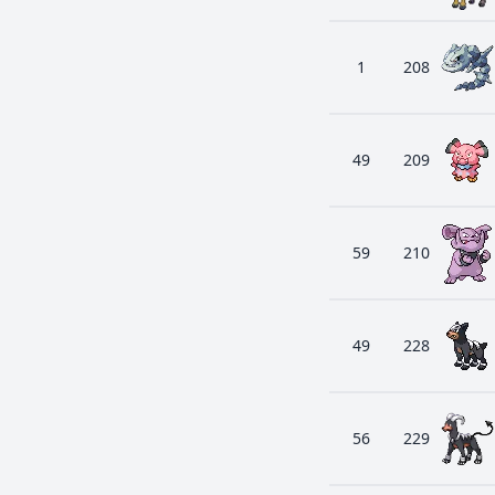
1
208
49
209
59
210
49
228
56
229