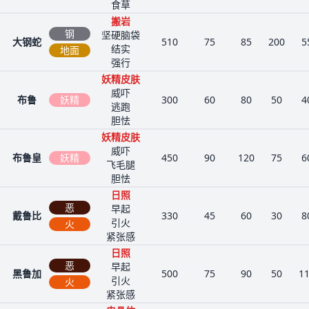
食草
搬岩
钢
坚硬脑袋
大钢蛇
510
75
85
200
5
结实
地面
强行
妖精皮肤
威吓
布鲁
妖精
300
60
80
50
4
逃跑
胆怯
妖精皮肤
威吓
布鲁皇
妖精
450
90
120
75
6
飞毛腿
胆怯
日照
恶
早起
戴鲁比
330
45
60
30
8
引火
火
紧张感
日照
恶
早起
黑鲁加
500
75
90
50
1
引火
火
紧张感