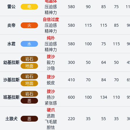
电晶体
雷公
电
压迫感
580
90
85
75
1
精神力
自信过度
炎帝
火
压迫感
580
115
115
85
9
精神力
纯朴
水君
水
压迫感
580
100
75
115
9
精神力
拨沙
岩石
幼基拉斯
毅力
300
50
64
50
4
地面
沙隐
岩石
拨沙
沙基拉斯
410
70
84
70
6
蜕皮
地面
拨沙
岩石
班基拉斯
扬沙
600
100
134
110
9
恶
紧张感
硬爪
逃跑
土狼犬
恶
220
35
55
35
3
飞毛腿
胆怯