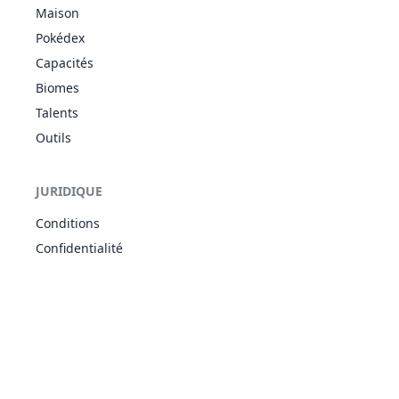
Maison
Sécheresse
TÉN
Matinal
Pokédex
228
Malosse
330
45
60
Torche
FEU
Capacités
Tension
Biomes
Sécheresse
TÉN
Matinal
Talents
229
Démolosse
500
75
90
Torche
FEU
Outils
Tension
Turbo
232
Donphan
SOL
Fermeté
500
90
120
JURIDIQUE
Voile Sable
Conditions
Transistor
243
Raikou
ÉLE
Pression
580
90
85
Confidentialité
Attention
Baigne Sable
ROC
248
Tyranocif
Sable Volant
600
100
134
TÉN
Tension
Griffe Dure
Fuite
261
Medhyèna
TÉN
220
35
55
Pied Véloce
Phobique