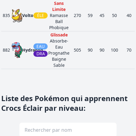
Sans
Limite
835
Voltoutou
ÉLE
Ramasse
270
59
45
50
40
Ball
Phobique
Glissade
Absorbe-
EAU
Eau
882
Hydragon
505
90
90
100
70
Prognathe
DRA
Baigne
Sable
Liste des Pokémon qui apprennent
Crocs Éclair par niveau
: