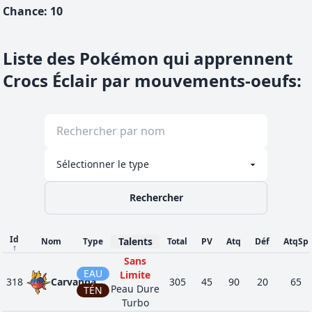
Chance
:
10
Liste des Pokémon qui apprennent
Crocs Éclair par mouvements-oeufs
:
Rechercher
Id
Talents
Nom
Type
Total
PV
Atq
Déf
AtqSp
↑
Sans
EAU
Limite
318
Carvanha
305
45
90
20
65
Peau Dure
TÉN
Turbo