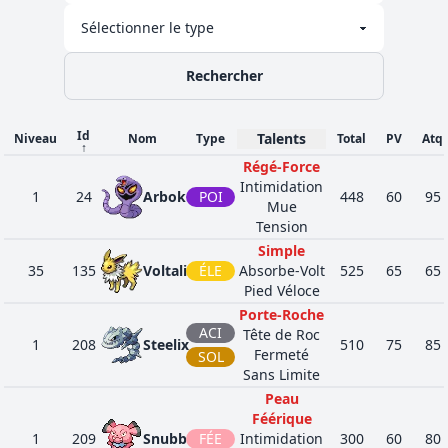
Rechercher
Id
Talents
Niveau
Nom
Type
Total
PV
Atq
↑
Régé-Force
Intimidation
1
24
Arbok
POI
448
60
95
Mue
Tension
Simple
35
135
Voltali
ÉLE
Absorbe-Volt
525
65
65
Pied Véloce
Porte-Roche
ACI
Tête de Roc
1
208
Steelix
510
75
85
Fermeté
SOL
Sans Limite
Peau
Féérique
1
209
Snubbull
FÉE
Intimidation
300
60
80