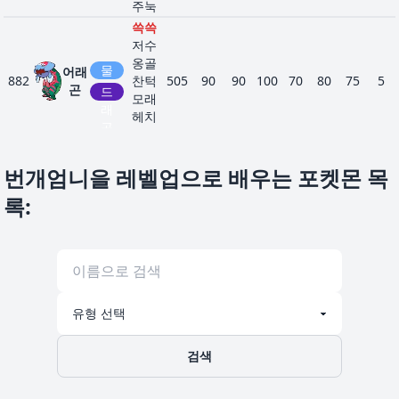
주눅
쓱쓱
저수
옹골
물
어래
882
찬턱
505
90
90
100
70
80
75
5
곤
드
모래
래
헤치
곤
기
번개엄니을 레벨업으로 배우는 포켓몬 목
록
:
검색