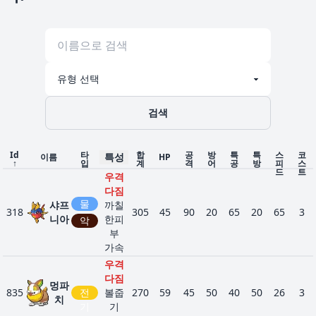
검색
Id
타
합
공
방
특
특
스
코
특성
이름
HP
↑
입
계
격
어
공
방
피
스
드
트
우격
다짐
물
샤프
까칠
318
305
45
90
20
65
20
65
3
니아
한피
악
부
가속
우격
다짐
멍파
835
전
볼줍
270
59
45
50
40
50
26
3
치
기
기