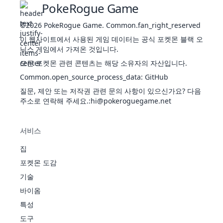
PokeRogue Game
고동
과신
바
프테
142
돌머리
515
80
105
65
60
75
130
5
위
펑크
라
비
폭
©2026
PokeRogue Game
프레셔
.
Common.fan_right_reserved
록
행
1
295
음
노
490
104
91
63
91
73
68
3
긴장감
이 웹사이트에서 사용된 게임 데이터는 공식 포켓몬 블랙 오
방음
룡
말
변환자
닉스 게임에서 가져온 것입니다.
배짱
151
뮤
에
재
600
100
100
100
100
100
100
6
일렉
모든 포켓몬 관련 콘텐츠는 해당 소유자의 자산입니다.
스
싱크로
트릭
Common.open_source_process_data
퍼
:
GitHub
독폭주
메이
괴력집
질문, 제안 또는 저작권 관련 문의 사항이 있으신가요? 다음
썬
커
땅
글라
게
주소로 연락해 주세요.
더
정전
:hi@pokeroguegame.net
207
430
65
75
105
35
65
85
4
24
309
전
295
40
45
40
65
40
65
3
이거
모래숨
비
라
기
기
기
행
이
피뢰
면역
서비스
침
바위나
마이
집
르기
너스
강
강철
돌머리
포켓몬 도감
일렉
208
510
75
85
200
55
65
30
4
철
톤
옹골참
땅
트릭
기술
우격다
메이
바이옴
짐
썬
커
더
페어리
정전
특성
24
310
전
475
70
75
60
105
60
105
3
볼
스킨
기
기
도구
209
블루
트
페
위협
피뢰
300
60
80
50
40
40
30
3