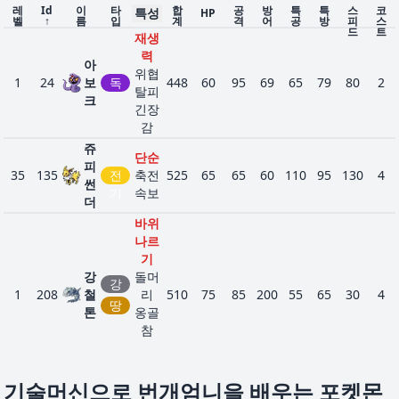
레
Id
이
타
합
공
방
특
특
스
코
특성
HP
벨
↑
름
입
계
격
어
공
방
피
스
드
트
재생
력
아
위협
1
24
보
독
448
60
95
69
65
79
80
2
탈피
크
긴장
감
쥬
단순
피
35
135
전
축전
525
65
65
60
110
95
130
4
썬
기
속보
더
바위
나르
기
강
돌머
강
1
208
철
리
510
75
85
200
55
65
30
4
철
땅
톤
옹골
참
우격
다짐
기술머신으로 번개엄니을 배우는 포켓몬
페어