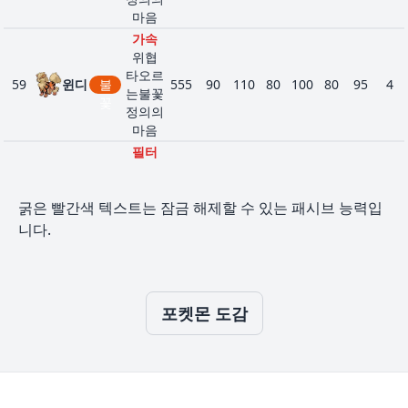
갑
모래
마음
숨기
가속
트랜
위협
지스
타오르
59
윈디
불
555
90
110
80
100
80
95
4
라
터
는불꽃
꽃
30
243
이
전
프레
580
90
85
75
115
100
115
6
정의의
코
기
셔
마음
정신
필터
력
피뢰침
땅
뿔카
모래
111
돌머리
345
80
85
95
30
30
25
3
노
바
헤치
굵은 빨간색 텍스트는 잠금 해제할 수 있는 패시브 능력입
이판사
마
위
기
바
판
기
니다.
1
248
모래
600
100
134
110
95
100
61
4
위
라
악
필터
날림
스
피뢰침
땅
긴장
코뿌
112
돌머리
485
105
130
120
45
45
40
3
감
리
바
이판사
포켓몬 도감
위
단단
판
한발
그
단순
톱
쥬피
라
135
전
축전
525
65
65
60
110
95
130
4
1
262
악
위협
420
70
90
70
60
60
70
2
썬더
에
기
속보
속보
나
진홍빛
자기