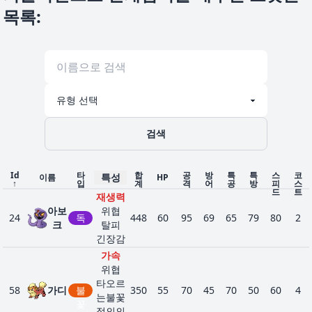
리스
목록
:
블
킨
1
209
페
300
60
80
50
40
40
30
3
루
위협
어
도주
리
주눅
페어
그
리스
랑
킨
1
210
페
450
90
120
75
60
60
45
3
블
위협
어
루
속보
검색
리
주눅
가뭄
Id
타
합
공
방
특
특
스
코
특성
일찍
이름
HP
↑
입
계
격
어
공
방
피
스
기상
드
트
재생력
악
헬
타오
아보
위협
1
229
500
75
90
50
110
80
95
4
24
독
448
60
95
69
65
79
80
2
가
르는
불
크
탈피
불꽃
꽃
긴장감
긴장
가속
감
위협
가속
타오르
58
가디
불
350
55
70
45
70
50
60
4
코
옹골
는불꽃
꽃
1
232
리
땅
참
500
90
120
120
60
60
50
3
정의의