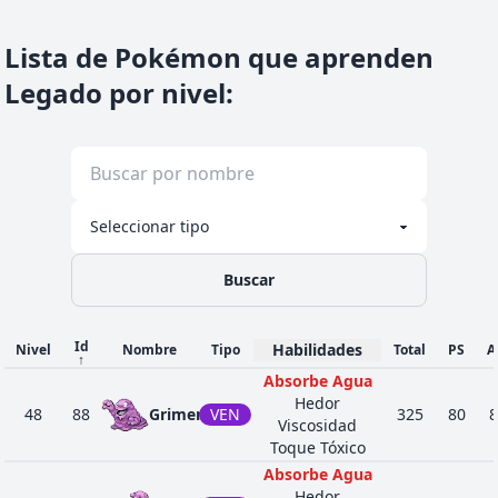
Lista de Pokémon que aprenden
Legado por nivel
:
Buscar
Id
Habilidades
Nivel
Nombre
Tipo
Total
PS
A
↑
Absorbe Agua
Hedor
48
88
Grimer
VEN
325
80
8
Viscosidad
Toque Tóxico
Absorbe Agua
Hedor