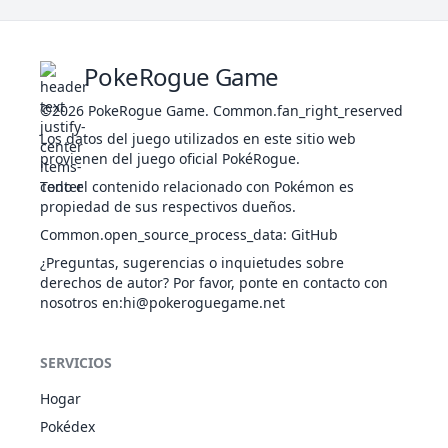
Allanamiento
DRA
Cromolente
70
381
Latios
600
80
9
Levitación
PSÍ
PokeRogue Game
Regeneración
©2026
PokeRogue Game
.
Common.fan_right_reserved
Viscosidad
45
422
Shellos
AGU
325
76
4
Colector
Los datos del juego utilizados en este sitio web
Poder Arena
provienen del juego oficial PokéRogue.
Regeneración
Todo el contenido relacionado con Pokémon es
AGU
Viscosidad
53
423
Gastrodon
475
111
8
propiedad de sus respectivos dueños.
Colector
TIE
Common.open_source_process_data
Poder Arena
:
GitHub
Gas Reactivo
¿Preguntas, sugerencias o inquietudes sobre
VEN
Hedor
derechos de autor? Por favor, ponte en contacto con
33
434
Stunky
329
63
6
Detonación
SIN
nosotros en
:hi@pokeroguegame.net
Vista Lince
Gas Reactivo
VEN
SERVICIOS
Hedor
33
435
Skuntank
479
103
9
Detonación
SIN
Hogar
Vista Lince
Pokédex
Caldero Debacle
FAN
30
442
Spiritomb
Presión
485
50
9