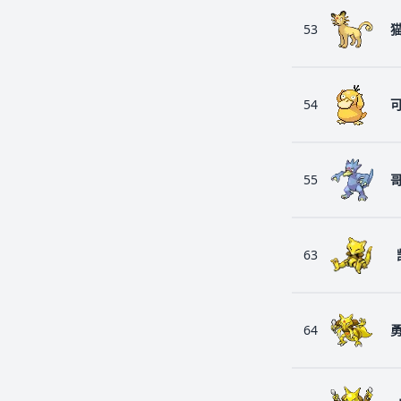
53
54
55
63
64