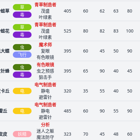
青草制造者
草
妙蛙草
茂盛
405
60
62
63
80
毒
叶绿素
青草制造者
草
妙蛙花
茂盛
525
80
82
83
100
毒
叶绿素
魔术师
虫
巴大蝶
复眼
395
60
45
50
90
飞行
有色眼镜
有色眼镜
虫
大针蜂
虫之预感
395
65
90
40
45
毒
狙击手
电气制造者
皮卡丘
电
静电
320
35
55
40
50
避雷针
电气制造者
雷丘
电
静电
485
60
90
55
90
避雷针
分析
迷人之躯
皮皮
妖精
323
70
45
48
60
魔法防守