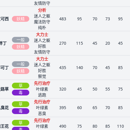
友情防守
分析
迷人之躯
皮可西
妖精
483
95
70
73
95
魔法防守
纯朴
大力士
一般
迷人之躯
胖丁
270
115
45
20
45
好胜
妖精
友情防守
大力士
一般
迷人之躯
胖可丁
435
140
70
45
85
好胜
妖精
察觉
先行治疗
草
走路草
叶绿素
320
45
50
55
75
毒
逃跑
先行治疗
草
臭臭花
叶绿素
395
60
65
70
85
毒
恶臭
先行治疗
草
霸王花
叶绿素
490
75
80
85
110
毒