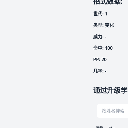
招式数据
:
世代
:
1
类型
:
变化
威力
:
-
命中
:
100
PP:
20
几率
:
-
通过升级学