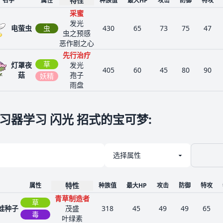
特性
名字
属性
种族值
最大HP
攻击
防御
特攻
采蜜
发光
电萤虫
虫
430
65
73
75
47
虫之预感
恶作剧之心
先行治疗
草
灯罩夜
发光
405
60
45
80
90
菇
孢子
妖精
雨盘
习器学习 闪光 招式的宝可梦
:
特性
属性
种族值
最大HP
攻击
防御
特攻
青草制造者
草
蛙种子
茂盛
318
45
49
49
65
毒
叶绿素