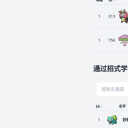
等级
Id
↑
1
313
1
756
通过招式学
Id
↑
名字
1
妙