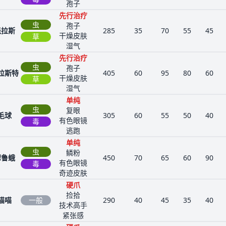
孢子
先行治疗
虫
孢子
派拉斯
285
35
70
55
45
干燥皮肤
草
湿气
先行治疗
虫
孢子
拉斯特
405
60
95
80
60
干燥皮肤
草
湿气
单纯
虫
复眼
毛球
305
60
55
50
40
有色眼镜
毒
逃跑
单纯
虫
鳞粉
摩鲁蛾
450
70
65
60
90
有色眼镜
毒
奇迹皮肤
硬爪
捡拾
喵喵
一般
290
40
45
35
40
技术高手
紧张感