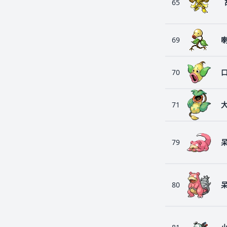
65
69
70
71
79
80