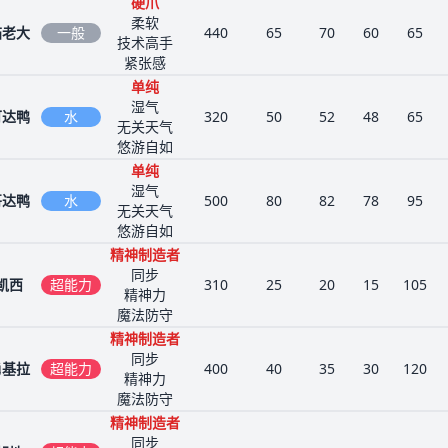
硬爪
柔软
猫老大
一般
440
65
70
60
65
技术高手
紧张感
单纯
湿气
可达鸭
水
320
50
52
48
65
无关天气
悠游自如
单纯
湿气
哥达鸭
水
500
80
82
78
95
无关天气
悠游自如
精神制造者
同步
凯西
超能力
310
25
20
15
105
精神力
魔法防守
精神制造者
同步
勇基拉
超能力
400
40
35
30
120
精神力
魔法防守
精神制造者
同步