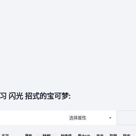
习 闪光 招式的宝可梦
: