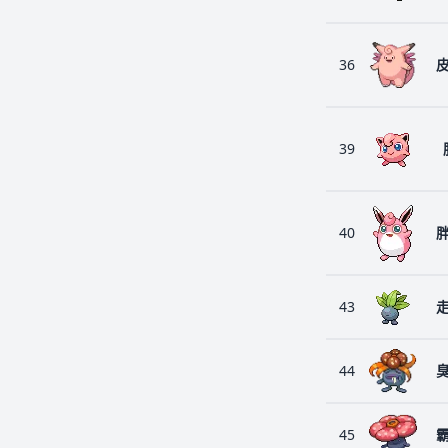
36
39
40
43
44
45