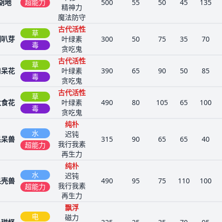
胡地
超能力
500
55
50
45
135
精神力
魔法防守
古代活性
草
喇叭芽
叶绿素
300
50
75
35
70
毒
贪吃鬼
古代活性
草
口呆花
叶绿素
390
65
90
50
85
毒
贪吃鬼
古代活性
草
大食花
叶绿素
490
80
105
65
100
毒
贪吃鬼
纯朴
水
迟钝
呆呆兽
315
90
65
65
40
我行我素
超能力
再生力
纯朴
水
迟钝
呆壳兽
490
95
75
110
100
我行我素
超能力
再生力
飘浮
电
磁力