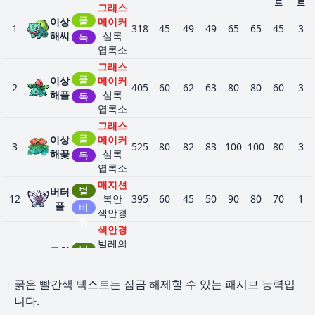
드
트
그래스
풀
이상
메이커
1
318
45
49
49
65
65
45
3
해씨
심록
독
엽록소
그래스
풀
이상
메이커
2
405
60
62
63
80
80
60
3
해풀
심록
독
엽록소
그래스
풀
이상
메이커
3
525
80
82
83
100
100
80
3
해꽃
심록
독
엽록소
매지션
벌
버터
12
복안
395
60
45
50
90
80
70
1
레
플
비
색안경
행
색안경
벌레의
벌
독침
15
알림
395
65
90
40
45
80
75
1
레
붕
독
스나이
굵은 빨간색 텍스트는 잠금 해제할 수 있는 패시브 능력입
퍼
니다.
일렉트