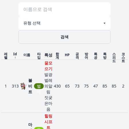
검색
레
Id
타
합
공
방
특
특
스
코
특성
이름
HP
벨
↑
입
계
격
어
공
방
피
스
드
트
꿀모
으기
발광
볼
벌레
1
313
비
벌
의알
430
65
73
75
47
85
85
2
트
레
림
짓궂
은마
음
힐링
시프
마
트