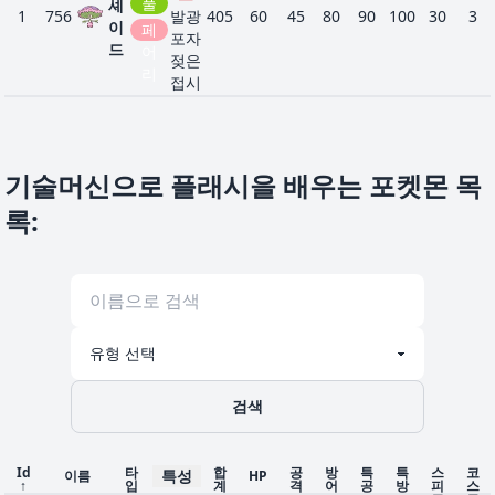
풀
셰
1
756
발광
405
60
45
80
90
100
30
3
이
페
포자
드
어
젖은
리
접시
기술머신으로 플래시을 배우는 포켓몬 목
록
:
검색
Id
타
합
공
방
특
특
스
코
특성
이름
HP
↑
입
계
격
어
공
방
피
스