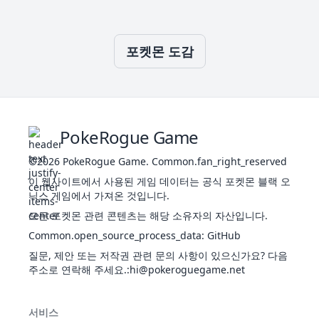
릭메이
피카
25
전
커
320
35
55
40
50
50
90
4
츄
기
정전기
피뢰침
포켓몬 도감
일렉트
릭메이
라이
26
전
커
485
60
90
55
90
80
110
3
츄
기
정전기
피뢰침
PokeRogue Game
애널라
이즈
©2026
PokeRogue Game
.
Common.fan_right_reserved
헤롱헤
롱바디
이 웹사이트에서 사용된 게임 데이터는 공식 포켓몬 블랙 오
35
삐삐
페
323
70
45
48
60
65
35
4
매직가
닉스 게임에서 가져온 것입니다.
어
드
리
모든 포켓몬 관련 콘텐츠는 해당 소유자의 자산입니다.
프렌드
Common.open_source_process_data
가드
:
GitHub
애널라
질문, 제안 또는 저작권 관련 문의 사항이 있으신가요? 다음
이즈
주소로 연락해 주세요.
:hi@pokeroguegame.net
헤롱헤
36
픽시
페
롱바디
483
95
70
73
95
90
60
3
어
매직가
서비스