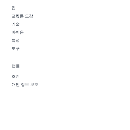
리
드
집
천진
천하장
포켓몬 도감
사
기술
헤롱헤
노
39
바이옴
푸린
롱바디
270
115
45
20
45
25
20
4
말
페
승기
특성
어
프렌드
리
도구
가드
천하장
사
법률
노
푸크
헤롱헤
40
435
140
70
45
85
50
45
3
말
린
롱바디
페
조건
승기
어
개인 정보 보호
통찰
리
힐링시
풀
뚜벅
프트
43
320
45
50
55
75
65
30
2
쵸
엽록소
독
도주
힐링시
풀
냄새
프트
44
395
60
65
70
85
75
40
2
꼬
엽록소
독