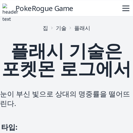
PokeRogue Game
집
기술
플래시
플래시 기술은
포켓몬 로그에서
눈이 부신 빛으로 상대의 명중률을 떨어뜨
린다.
타입
: