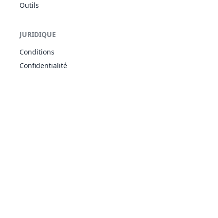
Outils
Charme
FÉE
Statut
-
100
20
-
JURIDIQUE
Conditions
Choc Psy
PSY
Spécial
80
100
10
-
Confidentialité
Clonage
NOR
Statut
-
-
10
-
Confidence
NOR
Statut
-
-
20
-
Coup d’Main
NOR
Statut
-
-
20
-