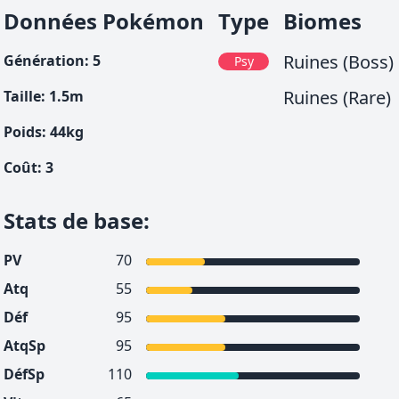
Données Pokémon
Type
Biomes
Ruines (Boss)
Génération
:
5
Psy
Ruines (Rare)
Taille
:
1.5
m
Poids
:
44
kg
Coût
:
3
Stats de base
:
PV
70
Atq
55
Déf
95
AtqSp
95
DéfSp
110