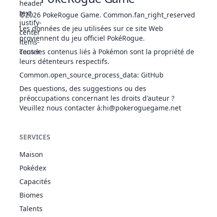
©2026
PokeRogue Game
.
Common.fan_right_reserved
Les données de jeu utilisées sur ce site Web
Cage Éclair
ÉLE
Statut
-
90
20
-
proviennent du jeu officiel PokéRogue.
Tous les contenus liés à Pokémon sont la propriété de
leurs détenteurs respectifs.
Casse-Brique
COM
Physique
75
100
15
-
Common.open_source_process_data
:
GitHub
Des questions, des suggestions ou des
préoccupations concernant les droits d'auteur ?
Veuillez nous contacter à
:hi@pokeroguegame.net
Champ
PSY
Statut
-
-
10
-
Psychique
SERVICES
Maison
Pokédex
Capacités
Chant Canon
NOR
Spécial
60
100
15
-
Biomes
Talents