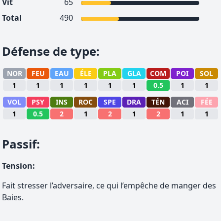
Vit
65
Total
490
Défense de type
:
NOR
FEU
EAU
ÉLE
PLA
GLA
COM
POI
SOL
1
1
1
1
1
1
0.5
1
1
VOL
PSY
INS
ROC
SPE
DRA
TÉN
ACI
FÉE
1
0.5
2
1
2
1
2
1
1
Passif
:
Tension
:
Fait stresser l’adversaire, ce qui l’empêche de manger des
Baies.