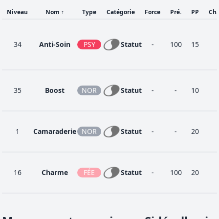
Niveau
Nom
↑
Type
Catégorie
Force
Pré.
PP
Ch
34
Anti-Soin
PSY
Statut
-
100
15
35
Boost
NOR
Statut
-
-
10
1
Camaraderie
NOR
Statut
-
-
20
16
Charme
FÉE
Statut
-
100
20
1
Chatouille
NOR
Statut
-
100
20