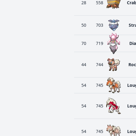
28
558
Cra
50
703
Str
70
719
Dia
44
744
Roc
54
745
Lou
54
745
Lou
54
745
Lou