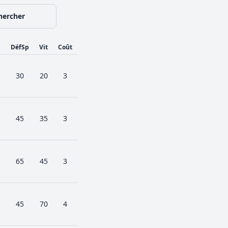
hercher
p
DéfSp
Vit
Coût
30
20
3
45
35
3
65
45
3
45
70
4