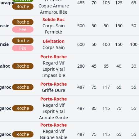
baraque
485
70
105
125
65
Coque Armure
Roche
Armurouillée
Solide Roc
Roche
assie
Corps Sain
500
50
50
150
50
Fée
Fermeté
Roche
Lévitation
ncie
600
50
100
150
100
Corps Sain
Fée
Porte-Roche
Regard Vif
abot
Roche
280
45
65
40
30
Esprit Vital
Impassible
Porte-Roche
garoc
Roche
487
75
117
65
55
Griffe Dure
Porte-Roche
Regard Vif
garoc
Roche
487
85
115
75
55
Esprit Vital
Annule Garde
Porte-Roche
Regard Vif
garoc
Roche
487
75
115
65
55
Baigne Sable