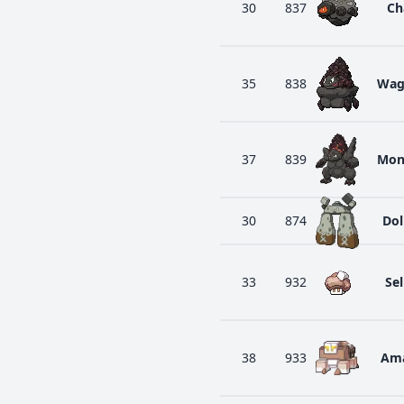
30
837
Ch
35
838
Wag
37
839
Mon
30
874
Do
33
932
Sel
38
933
Ama