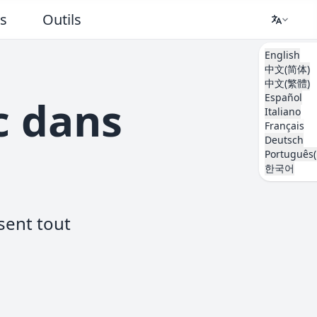
ts
Outils
English
中文(简体)
中文(繁體)
Español
c dans
Italiano
Français
Deutsch
Português(
한국어
ssent tout