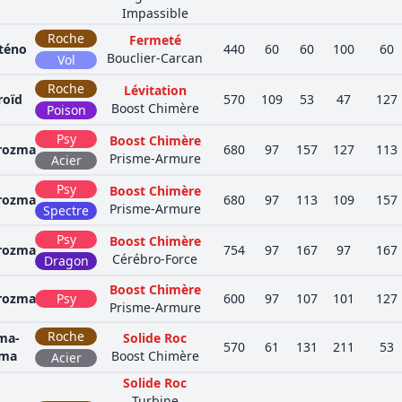
Impassible
Roche
Fermeté
téno
440
60
60
100
60
Bouclier-Carcan
Vol
Roche
Lévitation
roïd
570
109
53
47
127
Boost Chimère
Poison
Psy
Boost Chimère
rozma
680
97
157
127
113
Prisme-Armure
Acier
Psy
Boost Chimère
rozma
680
97
113
109
157
Prisme-Armure
Spectre
Psy
Boost Chimère
rozma
754
97
167
97
167
Cérébro-Force
Dragon
Boost Chimère
rozma
Psy
600
97
107
101
127
Prisme-Armure
Roche
ma-
Solide Roc
570
61
131
211
53
ma
Boost Chimère
Acier
Solide Roc
Turbine