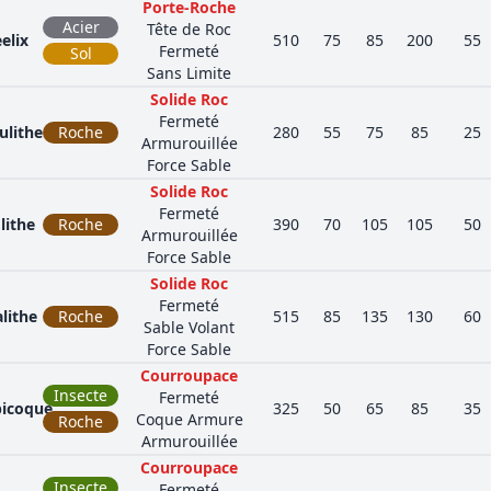
Porte-Roche
Acier
Tête de Roc
elix
510
75
85
200
55
Fermeté
Sol
Sans Limite
Solide Roc
Fermeté
ulithe
Roche
280
55
75
85
25
Armurouillée
Force Sable
Solide Roc
Fermeté
lithe
Roche
390
70
105
105
50
Armurouillée
Force Sable
Solide Roc
Fermeté
lithe
Roche
515
85
135
130
60
Sable Volant
Force Sable
Courroupace
Insecte
Fermeté
bicoque
325
50
65
85
35
Coque Armure
Roche
Armurouillée
Courroupace
Insecte
Fermeté