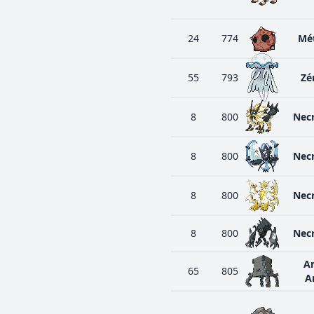
24
774
Mé
55
793
Zé
8
800
Nec
8
800
Nec
8
800
Nec
8
800
Nec
A
65
805
A