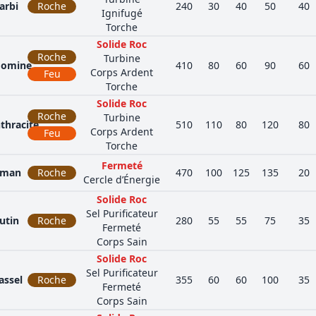
arbi
Roche
240
30
40
50
40
Ignifugé
Torche
Solide Roc
Roche
Turbine
omine
410
80
60
90
60
Corps Ardent
Feu
Torche
Solide Roc
Roche
Turbine
thracite
510
110
80
120
80
Corps Ardent
Feu
Torche
Fermeté
lman
Roche
470
100
125
135
20
Cercle d’Énergie
Solide Roc
Sel Purificateur
utin
Roche
280
55
55
75
35
Fermeté
Corps Sain
Solide Roc
Sel Purificateur
ssel
Roche
355
60
60
100
35
Fermeté
Corps Sain