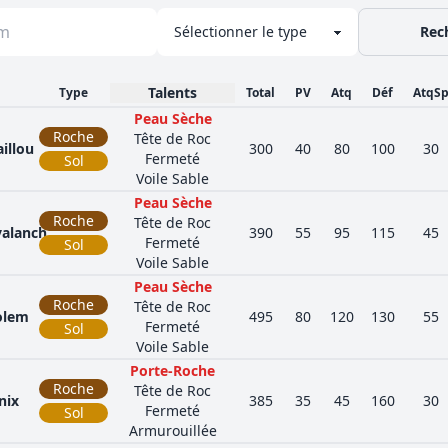
Rec
Talents
Type
Total
PV
Atq
Déf
AtqS
Peau Sèche
Roche
Tête de Roc
illou
300
40
80
100
30
Fermeté
Sol
Voile Sable
Peau Sèche
Roche
Tête de Roc
valanch
390
55
95
115
45
Fermeté
Sol
Voile Sable
Peau Sèche
Roche
Tête de Roc
olem
495
80
120
130
55
Fermeté
Sol
Voile Sable
Porte-Roche
Roche
Tête de Roc
nix
385
35
45
160
30
Fermeté
Sol
Armurouillée