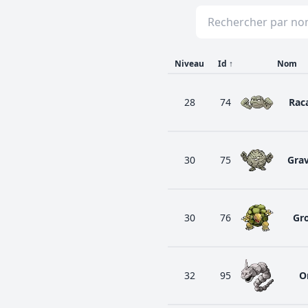
Niveau
Id
↑
Nom
28
74
Raca
30
75
Gra
30
76
Gr
32
95
O