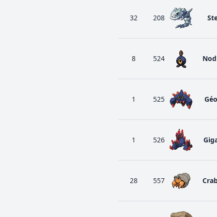
32
208
Ste
8
524
Nod
1
525
Géo
1
526
Giga
28
557
Cra