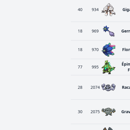
40
934
Gig
18
969
Ger
18
970
Flor
Épin
77
995
F
28
2074
Raca
30
2075
Gra