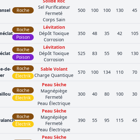
Solide Roc
Sel Purificateur
ansel
Roche
500
100
100
130
45
Fermeté
Corps Sain
Lévitation
Roche
méclat
Dépôt Toxique
350
48
35
42
105
Poison
Corrosion
Lévitation
Roche
éclat
Dépôt Toxique
525
83
55
90
130
Poison
Corrosion
Roche
e-de-
Sable Volant
570
100
134
110
70
er
Charge Quantique
Électrik
Peau Sèche
Roche
Magnépiège
illou
300
40
80
100
30
Fermeté
Électrik
Peau Électrique
Peau Sèche
Roche
Magnépiège
valanch
390
55
95
115
45
Fermeté
Électrik
Peau Électrique
Peau Sèche