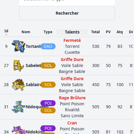
Sans Limite
Baigne Sable
ROC
Rechercher
24
246
Embrylex
Cran
300
50
64
SOL
Voile Sable
ROC
Id
Baigne Sable
Talents
Nom
Type
Total
PV
Atq
Dé
24
247
Ymphect
410
70
84
↑
Mue
SOL
Fermeté
9
Tortank
EAU
Torrent
Baigne Sable
530
79
83
10
ROC
24
248
Tyranocif
Cuvette
Sable Volant
600
100
13
TÉN
Tension
Griffe Dure
27
Sabelette
SOL
Voile Sable
Absorbe-Eau
300
50
75
8
ROC
8
347
Anorith
Baigne Sable
Armurbaston
355
45
95
INS
Glissade
Griffe Dure
28
Sablaireau
SOL
Voile Sable
Absorbe-Eau
450
75
100
11
ROC
1
348
Armaldo
Baigne Sable
Armurbaston
495
75
12
INS
Glissade
Rage Brûlure
POI
Point Poison
Filtre
31
Nidoqueen
505
90
92
8
SOL
Rivalité
Paratonnerre
SOL
1
464
Rhinastoc
535
115
14
Sans Limite
Solide Roc
ROC
Téméraire
Cran
POI
Point Poison
Solide Roc
34
Nidoking
505
81
102
7