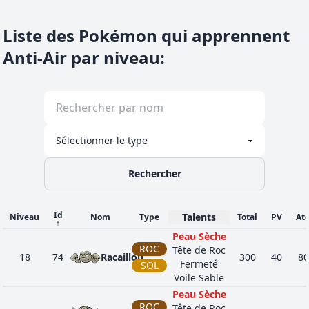
Liste des Pokémon qui apprennent
Anti-Air par niveau
:
Rechercher
Id
Talents
Niveau
Nom
Type
Total
PV
At
↑
Peau Sèche
ROC
Tête de Roc
18
74
Racaillou
300
40
80
Fermeté
SOL
Voile Sable
Peau Sèche
ROC
Tête de Roc