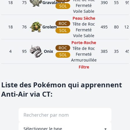
18
75
Gravalanch
390
55
95
Fermeté
SOL
Voile Sable
Peau Sèche
ROC
Tête de Roc
18
76
Grolem
495
80
12
Fermeté
SOL
Voile Sable
Porte-Roche
ROC
Tête de Roc
4
95
Onix
385
35
45
Fermeté
SOL
Armurouillée
Filtre
SOL
Paratonnerre
5
111
Rhinocorne
345
80
85
Tête de Roc
ROC
Liste des Pokémon qui apprennent
Téméraire
Filtre
Anti-Air via CT
:
SOL
Paratonnerre
1
112
Rhinoféros
485
105
13
Tête de Roc
ROC
Téméraire
Porte-Roche
ACI
Tête de Roc
4
208
Steelix
510
75
85
Fermeté
SOL