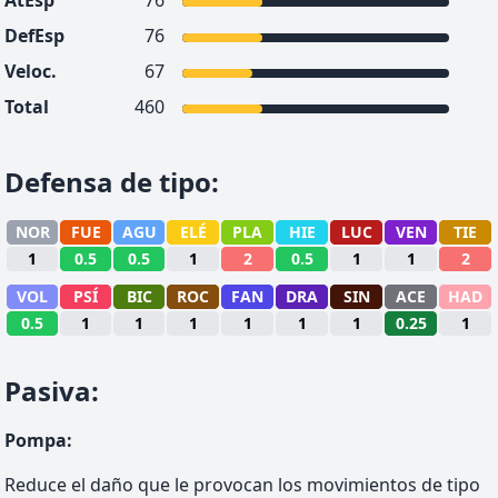
AtEsp
76
DefEsp
76
Veloc.
67
Total
460
Defensa de tipo
:
NOR
FUE
AGU
ELÉ
PLA
HIE
LUC
VEN
TIE
1
0.5
0.5
1
2
0.5
1
1
2
VOL
PSÍ
BIC
ROC
FAN
DRA
SIN
ACE
HAD
0.5
1
1
1
1
1
1
0.25
1
Pasiva
:
Pompa
:
Reduce el daño que le provocan los movimientos de tipo