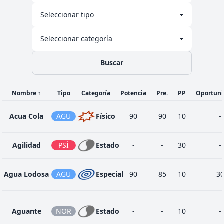
Evolución
Escupir
NOR
Especial
-
-
10
Buscar
Nombre
↑
Tipo
Categoría
Potencia
Pre.
PP
Oportun
1
Foco
NOR
Estado
-
-
15
Acua Cola
AGU
Físico
90
90
10
-
Agilidad
PSÍ
Estado
-
-
30
-
54
Hidrobomba
AGU
Especial
110
80
5
Agua Lodosa
AGU
Especial
90
85
10
3
Onda
1
ELÉ
Estado
-
100
15
Anómala
Aguante
NOR
Estado
-
-
10
-
Onda