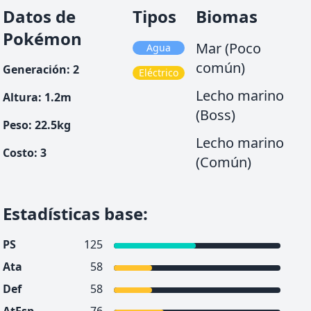
Datos de
Tipos
Biomas
Pokémon
Mar (Poco
Agua
común)
Generación
:
2
Eléctrico
Lecho marino
Altura
:
1.2
m
(Boss)
Peso
:
22.5
kg
Lecho marino
Costo
:
3
(Común)
Estadísticas base
:
PS
125
Ata
58
Def
58