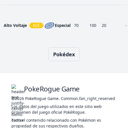
1
ELÉ
Estado
-
90
20
Trueno
1
Pistola Agua
AGU
Especial
40
100
25
Alto Voltaje
ELÉ
Especial
70
100
20
-
Rayo
12
AGU
Especial
65
100
20
Burbuja
Rayo
16
FAN
Estado
-
100
10
Confuso
Pokédex
Amnesia
PSÍ
Estado
-
-
20
-
Evolución
Reserva
NOR
Estado
-
-
20
Atracción
NOR
Estado
-
100
15
-
1
Supersónico
NOR
Estado
-
55
20
PokeRogue Game
©2026
PokeRogue Game
.
Common.fan_right_reserved
Bola Voltio
ELÉ
Especial
-
100
10
-
Los datos del juego utilizados en este sitio web
provienen del juego oficial PokéRogue.
Evolución
Tragar
NOR
Estado
-
-
10
Todo el contenido relacionado con Pokémon es
propiedad de sus respectivos dueños.