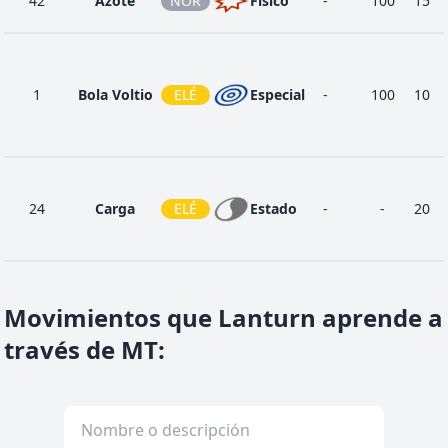
42
Azote
NOR
Físico
-
100
15
1
Bola Voltio
ELÉ
Especial
-
100
10
24
Carga
ELÉ
Estado
-
-
20
20
Chispa
ELÉ
Físico
65
100
20
Movimientos que Lanturn aprende a
través de MT
:
30
Chispazo
ELÉ
Especial
80
100
15
48
Derribo
NOR
Físico
90
85
20