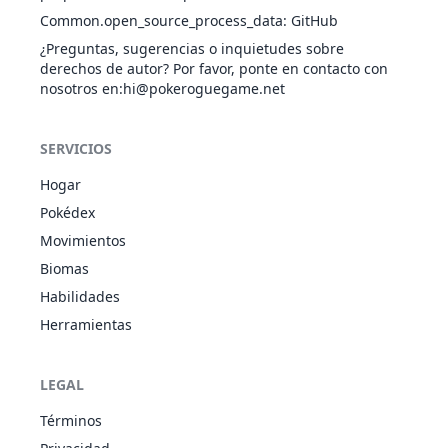
Common.open_source_process_data
:
GitHub
Bote
VOL
Físico
85
85
5
3
¿Preguntas, sugerencias o inquietudes sobre
derechos de autor? Por favor, ponte en contacto con
nosotros en
:hi@pokeroguegame.net
Brillo Mágico
HAD
Especial
80
100
10
-
SERVICIOS
Buceo
AGU
Físico
80
100
10
-
Hogar
Pokédex
Canon
NOR
Especial
60
100
15
-
Movimientos
Biomas
Habilidades
Carga
ELÉ
Estado
-
-
20
-
Herramientas
LEGAL
Cascabel Cura
NOR
Estado
-
-
5
-
Términos