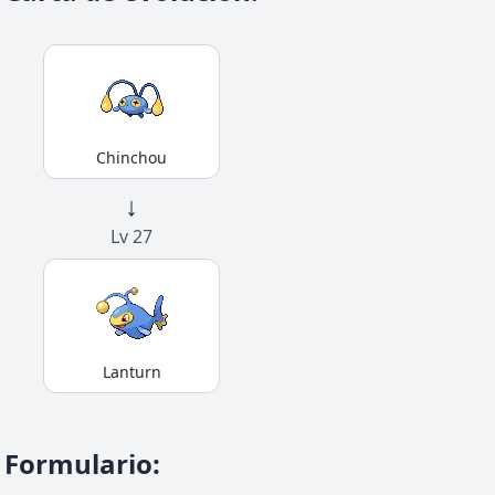
Chinchou
↓
Lv 27
Lanturn
Formulario
: