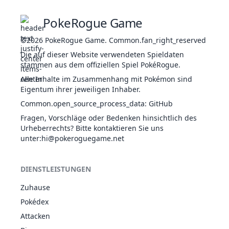
Reiche Ernte
Streusaat
PokeRogue Game
Chlorophyll
1
114
Tangela
PFL
43
Floraschild
©2026
PokeRogue Game
.
Common.fan_right_reserved
Belebekraft
Die auf dieser Website verwendeten Spieldaten
Scharfkantig
stammen aus dem offiziellen Spiel PokéRogue.
GES
Wassertempo
1
140
Kabuto
35
Alle Inhalte im Zusammenhang mit Pokémon sind
Kampfpanzer
WAS
Eigentum ihrer jeweiligen Inhaber.
Bruchrüstung
Scharfkantig
Common.open_source_process_data
:
GitHub
GES
Wassertempo
1
141
Kabutops
49
Fragen, Vorschläge oder Bedenken hinsichtlich des
Kampfpanzer
WAS
Urheberrechts? Bitte kontaktieren Sie uns
Bruchrüstung
unter
:hi@pokeroguegame.net
Strolch
KÄF
Hexaplaga
5
167
Webarak
25
Insomnia
GIF
DIENSTLEISTUNGEN
Superschütze
Zuhause
Strolch
KÄF
Hexaplaga
Pokédex
1
168
Ariados
40
Insomnia
GIF
Attacken
Superschütze