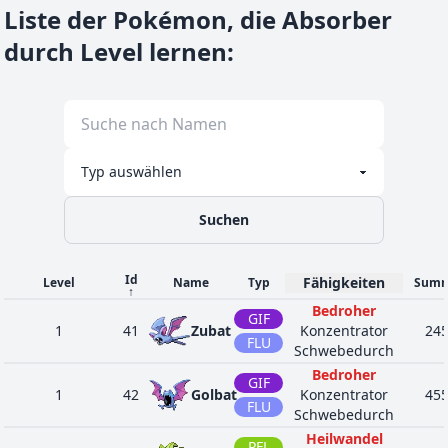
Liste der Pokémon, die Absorber
durch Level lernen
:
Suchen
Id
Fähigkeiten
Level
Name
Typ
Sum
↑
Bedroher
GIF
1
41
Zubat
Konzentrator
24
FLU
Schwebedurch
Bedroher
GIF
1
42
Golbat
Konzentrator
45
FLU
Schwebedurch
Heilwandel
PFL