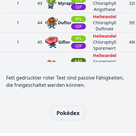
1
43
Myrapla
Chlorophyll
32
GIF
Angsthase
Heilwandel
PFL
1
44
Duflor
Chlorophyll
39
GIF
Duftnote
Heilwandel
PFL
1
45
Giflor
Chlorophyll
49
GIF
Sporenwirt
Heilwandel
KÄF
Sporenwirt
11
46
Paras
28
Trockenheit
PFL
Feuchtigkeit
Fett gedruckter roter Text sind passive Fähigkeiten,
Heilwandel
die freigeschaltet werden können.
KÄF
Sporenwirt
11
47
Parasek
40
Trockenheit
PFL
Feuchtigkeit
Heranreifen
PFL
Pokédex
1
102
Owei
Chlorophyll
32
PSY
Reiche Ernte
Heranreifen
PFL
1
103
Kokowei
Chlorophyll
53
PSY