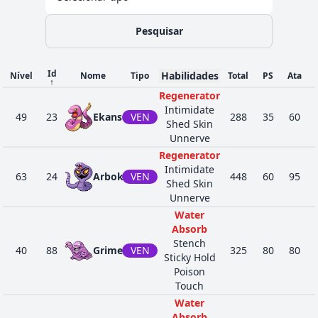
Pesquisar
Id
Habilidades
Nível
Nome
Tipo
Total
PS
Ata
↑
Regenerator
Intimidate
49
23
Ekans
VEN
288
35
60
Shed Skin
Unnerve
Regenerator
Intimidate
63
24
Arbok
VEN
448
60
95
Shed Skin
Unnerve
Water
Absorb
Stench
40
88
Grimer
VEN
325
80
80
Sticky Hold
Poison
Touch
Water
Absorb