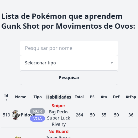
Lista de Pokémon que aprendem
Gunk Shot por Movimentos de Ovos
:
Pesquisar
Id
Habilidades
Nome
Tipo
Total
PS
Ata
Def
AtEsp
↑
Sniper
NOR
Big Pecks
519
Pidove
264
50
55
50
36
Super Luck
VOA
Rivalry
No Guard
Inner Focus