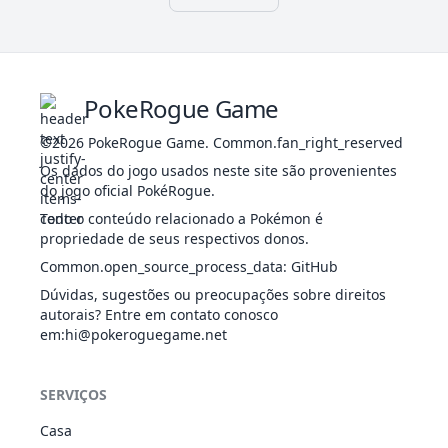
VEN
Touch
40
2088
Grimer
325
80
80
Iron Fist
Gluttony
SOM
Vital Spirit
Power of
57
Primeape
LUT
455
65
105
60
Anger Point
Alchemy
Defiant
Toxic Debris
PokeRogue Game
Water
Poison
VEN
Absorb
Touch
40
2089
Muk
500
105
105
©2026
PokeRogue Game
.
Common.fan_right_reserved
Stench
Gluttony
SOM
88
Grimer
VEN
325
80
80
50
Sticky Hold
Power of
Os dados do jogo usados neste site são provenientes
Poison
Alchemy
do jogo oficial PokéRogue.
Touch
Todo o conteúdo relacionado a Pokémon é
Water
propriedade de seus respectivos donos.
Absorb
Common.open_source_process_data
:
GitHub
Stench
89
Muk
VEN
500
105
105
75
Sticky Hold
Dúvidas, sugestões ou preocupações sobre direitos
Poison
autorais? Entre em contato conosco
Touch
em
:hi@pokeroguegame.net
Shadow
FAN
92
Gastly
Shield
310
30
35
30
VEN
SERVIÇOS
Levitate
Shadow
FAN
Casa
93
Haunter
Shield
405
45
50
45