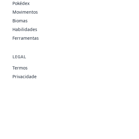
VEN
Pokédex
Levitate
Shadow
Movimentos
FAN
94
Gengar
Shield
500
60
65
60
Biomas
VEN
Cursed Body
Habilidades
Parental
Bond
Ferramentas
Levitate
109
Koffing
VEN
340
40
65
95
Neutralizing
Gas
LEGAL
Stench
Termos
Parental
Bond
Privacidade
Levitate
110
Weezing
VEN
490
65
90
120
Neutralizing
Gas
Stench
Ripen
Immunity
143
Snorlax
NOR
540
160
110
65
Thick Fat
Gluttony
Protean
151
Mew
PSÍ
600
100
100
100