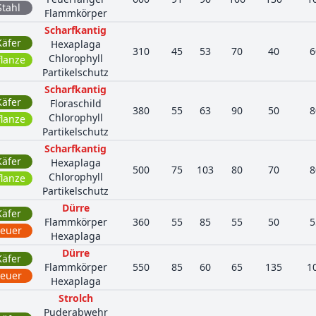
Stahl
Flammkörper
Scharfkantig
Käfer
Hexaplaga
310
45
53
70
40
6
Chlorophyll
flanze
Partikelschutz
Scharfkantig
Käfer
Floraschild
380
55
63
90
50
8
Chlorophyll
flanze
Partikelschutz
Scharfkantig
Käfer
Hexaplaga
500
75
103
80
70
8
Chlorophyll
flanze
Partikelschutz
Dürre
Käfer
Flammkörper
360
55
85
55
50
5
Feuer
Hexaplaga
Dürre
Käfer
Flammkörper
550
85
60
65
135
1
Feuer
Hexaplaga
Strolch
Puderabwehr