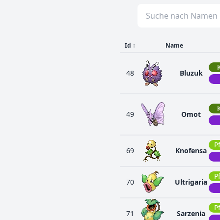
Id
↑
Name
48
Bluzuk
49
Omot
P
69
Knofensa
P
70
Ultrigaria
P
71
Sarzenia