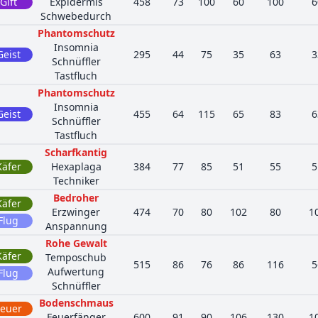
Gift
Expidermis
458
73
100
60
100
6
Schwebedurch
Phantomschutz
Insomnia
Geist
295
44
75
35
63
3
Schnüffler
Tastfluch
Phantomschutz
Insomnia
Geist
455
64
115
65
83
6
Schnüffler
Tastfluch
Scharfkantig
Käfer
Hexaplaga
384
77
85
51
55
5
Techniker
Bedroher
Käfer
Erzwinger
474
70
80
102
80
1
Flug
Anspannung
Rohe Gewalt
Käfer
Temposchub
515
86
76
86
116
5
Aufwertung
Flug
Schnüffler
Bodenschmaus
Feuer
Feuerfänger
600
91
90
106
130
1