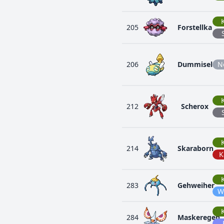
205
Forstellka
206
Dummisel
N
212
Scherox
214
Skaraborn
K
283
Gehweiher
W
284
Maskeregen