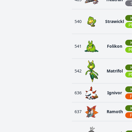
540
Strawickl
P
541
Folikon
P
542
Matrifol
P
636
Ignivor
637
Ramoth