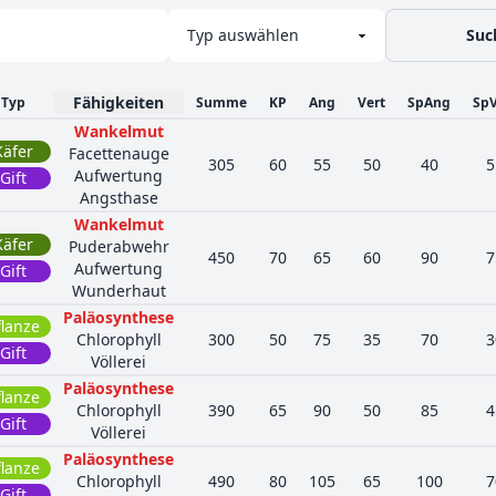
Suc
Fähigkeiten
Typ
Summe
KP
Ang
Vert
SpAng
SpV
Wankelmut
Käfer
Facettenauge
305
60
55
50
40
5
Aufwertung
Gift
Angsthase
Wankelmut
Käfer
Puderabwehr
450
70
65
60
90
7
Aufwertung
Gift
Wunderhaut
Paläosynthese
flanze
Chlorophyll
300
50
75
35
70
3
Gift
Völlerei
Paläosynthese
flanze
Chlorophyll
390
65
90
50
85
4
Gift
Völlerei
Paläosynthese
flanze
Chlorophyll
490
80
105
65
100
7
Gift