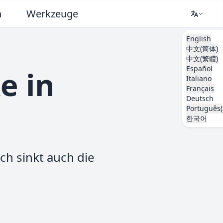
n
Werkzeuge
English
中文(简体)
中文(繁體)
Español
e in
Italiano
Français
Deutsch
Português(
한국어
ch sinkt auch die