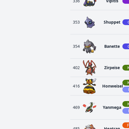
336
Vipitis
353
Shuppet
354
Banette
402
Zirpeise
416
Honweisel
469
Yanmega
485
Heatran