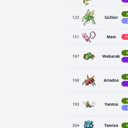
123
Sichlor
151
Mew
P
167
Webarak
168
Ariados
193
Yanma
204
Tannza