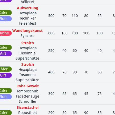
Völlerei
Aufwertung
Käfer
Hexaplaga
500
70
110
80
55
8
Techniker
Flug
Felsenfest
Wandlungskunst
sycho
600
100
100
100
100
1
Synchro
Strolch
Käfer
Hexaplaga
250
40
60
40
40
4
Insomnia
Gift
Superschütze
Strolch
Käfer
Hexaplaga
400
70
90
70
60
7
Insomnia
Gift
Superschütze
Rohe Gewalt
Käfer
Temposchub
390
65
65
45
75
4
Facettenauge
Flug
Schnüffler
Eisenstachel
Käfer
Robustheit
290
50
65
90
35
3