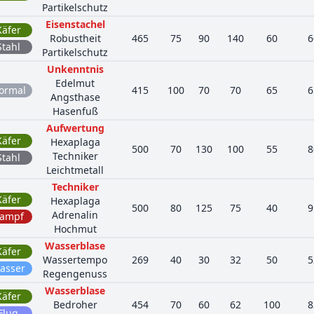
Partikelschutz
Eisenstachel
Käfer
Robustheit
465
75
90
140
60
6
Stahl
Partikelschutz
Unkenntnis
Edelmut
ormal
415
100
70
70
65
6
Angsthase
Hasenfuß
Aufwertung
Käfer
Hexaplaga
500
70
130
100
55
8
Techniker
Stahl
Leichtmetall
Techniker
Käfer
Hexaplaga
500
80
125
75
40
9
Adrenalin
ampf
Hochmut
Wasserblase
Käfer
Wassertempo
269
40
30
32
50
5
asser
Regengenuss
Wasserblase
Käfer
Bedroher
454
70
60
62
100
8
Flug