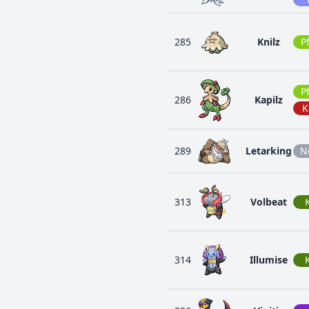
285
Knilz
P
P
286
Kapilz
K
289
Letarking
N
313
Volbeat
314
Illumise