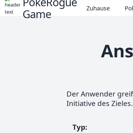
PokeRogue
Zuhause
Po
Game
Ans
Der Anwender greift
Initiative des Zieles.
Typ
: