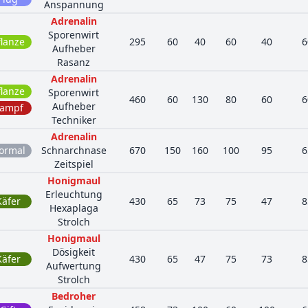
Anspannung
Adrenalin
Sporenwirt
flanze
295
60
40
60
40
6
Aufheber
Rasanz
Adrenalin
flanze
Sporenwirt
460
60
130
80
60
6
Aufheber
ampf
Techniker
Adrenalin
ormal
Schnarchnase
670
150
160
100
95
6
Zeitspiel
Honigmaul
Erleuchtung
Käfer
430
65
73
75
47
8
Hexaplaga
Strolch
Honigmaul
Dösigkeit
Käfer
430
65
47
75
73
8
Aufwertung
Strolch
Bedroher