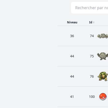
Niveau
Id
↑
36
74
44
75
44
76
41
100