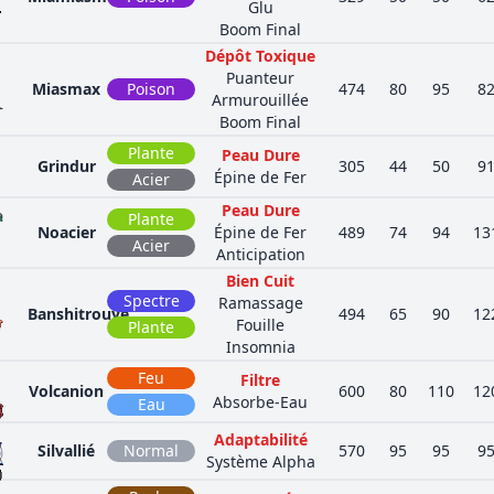
Glu
Boom Final
Dépôt Toxique
Puanteur
Miasmax
Poison
474
80
95
8
Armurouillée
Boom Final
Plante
Peau Dure
Grindur
305
44
50
9
Épine de Fer
Acier
Peau Dure
Plante
Noacier
Épine de Fer
489
74
94
13
Acier
Anticipation
Bien Cuit
Spectre
Ramassage
Banshitrouye
494
65
90
12
Fouille
Plante
Insomnia
Feu
Filtre
Volcanion
600
80
110
12
Absorbe-Eau
Eau
Adaptabilité
Silvallié
Normal
570
95
95
9
Système Alpha