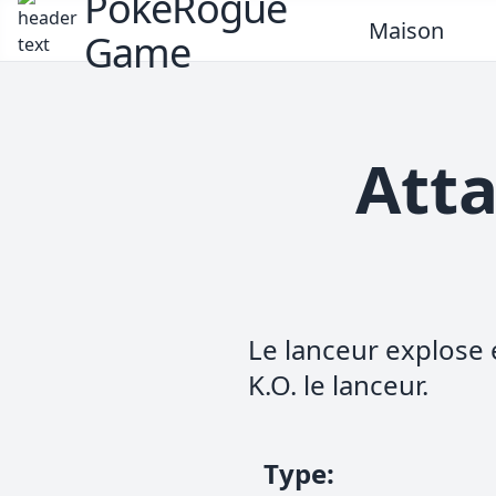
PokeRogue
Maison
Game
Att
Le lanceur explose 
K.O. le lanceur.
Type
: