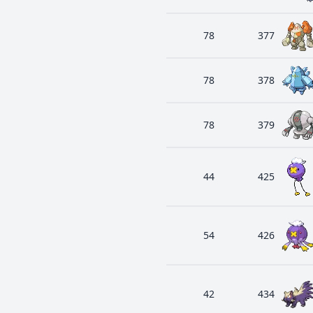
78
377
78
378
78
379
44
425
54
426
42
434