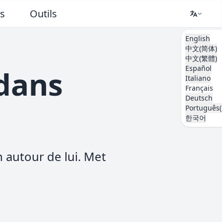
ts
Outils
English
中文(简体)
中文(繁體)
Español
dans
Italiano
Français
Deutsch
Português(
한국어
 autour de lui. Met