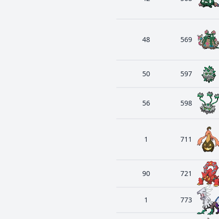
48
569
50
597
56
598
1
711
90
721
1
773