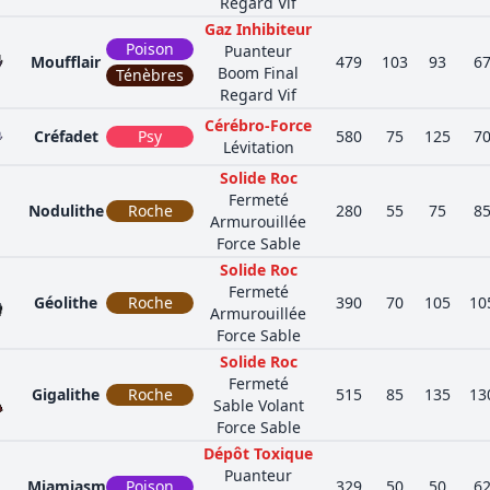
Regard Vif
Gaz Inhibiteur
Poison
Puanteur
Moufflair
479
103
93
6
Boom Final
Ténèbres
Regard Vif
Cérébro-Force
Créfadet
Psy
580
75
125
7
Lévitation
Solide Roc
Fermeté
Nodulithe
Roche
280
55
75
8
Armurouillée
Force Sable
Solide Roc
Fermeté
Géolithe
Roche
390
70
105
10
Armurouillée
Force Sable
Solide Roc
Fermeté
Gigalithe
Roche
515
85
135
13
Sable Volant
Force Sable
Dépôt Toxique
Puanteur
Miamiasme
Poison
329
50
50
6