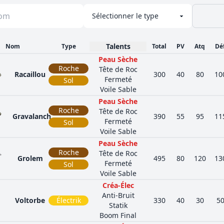
Talents
Nom
Type
Total
PV
Atq
Dé
Peau Sèche
Roche
Tête de Roc
Racaillou
300
40
80
10
Fermeté
Sol
Voile Sable
Peau Sèche
Roche
Tête de Roc
Gravalanch
390
55
95
11
Fermeté
Sol
Voile Sable
Peau Sèche
Roche
Tête de Roc
Grolem
495
80
120
13
Fermeté
Sol
Voile Sable
Créa-Élec
Anti-Bruit
Voltorbe
Électrik
330
40
30
5
Statik
Boom Final