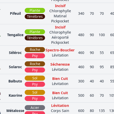
Incisif
Plante
Chlorophylle
Pifeuil
340
70
70
4
Matinal
Ténèbres
Pickpocket
Incisif
Plante
Chlorophylle
Tengalice
480
90
100
6
Aéroporté
Ténèbres
Pickpocket
Roche
Spectro-Bouclier
Séléroc
460
90
55
6
Lévitation
Psy
Roche
Sécheresse
Solaroc
460
90
95
8
Lévitation
Psy
Sol
Bien Cuit
Balbuto
300
40
40
5
Lévitation
Psy
Sol
Bien Cuit
Kaorine
500
60
70
10
Lévitation
Psy
Lévitation
Acier
Métalosse
Corps Sain
600
80
135
13
Psy