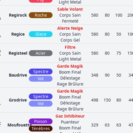
Light Metal
Sable Volant
Regirock
Roche
Corps Sain
580
80
100
20
Fermeté
Alerte Neige
Regice
Glace
Corps Sain
580
80
50
10
Corps Gel
Filtre
Registeel
Acier
Corps Sain
580
80
75
15
Light Metal
Garde Magik
Spectre
Boom Final
Baudrive
348
90
50
3
Délestage
Vol
Rage Brûlure
Garde Magik
Spectre
Boom Final
Grodrive
498
150
80
4
Délestage
Vol
Rage Brûlure
Gaz Inhibiteur
Poison
Puanteur
Moufouette
329
63
63
4
Boom Final
Ténèbres