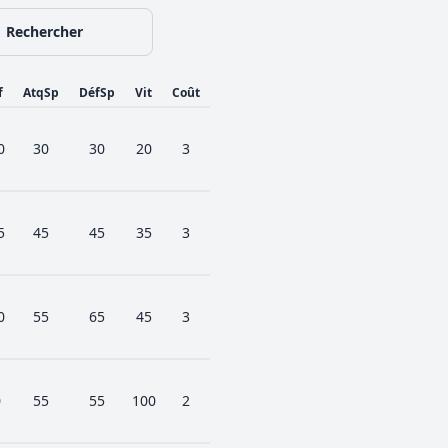
Rechercher
f
AtqSp
DéfSp
Vit
Coût
0
30
30
20
3
5
45
45
35
3
0
55
65
45
3
0
55
55
100
2