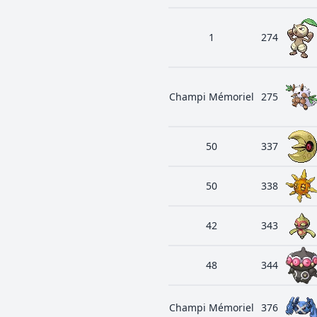
1
274
Champi Mémoriel
275
50
337
50
338
42
343
48
344
Champi Mémoriel
376