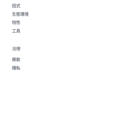
139
菊石
硬殼
495
70
60
125
115
70
55
3
鎧
水
招式
獸
盔甲
甲
碎裂
生態環境
憤
鎧甲
怒
特性
鋒銳
甲
工具
悠遊
殼
自如
結
岩
化石
140
戰鬥
355
30
80
90
55
45
55
3
岩
實
盔
水
法律
盔甲
蟲
殿
硬
44
558
485
70
105
125
65
75
45
3
碎裂
居
殼
岩
條款
鎧甲
蟹
盔
隱私
鋒銳
甲
悠遊
碎
自如
裂
岩
鐮刀
141
戰鬥
鎧
495
60
115
105
65
70
80
3
盔
水
盔甲
甲
碎裂
食
鎧甲
草
緋紅
硬
脈動
爪
龜
堅硬
狙
岩
岩
24
688
化石
腳
腦袋
擊
306
42
52
67
39
56
50
3
142
515
80
105
65
60
75
130
5
水