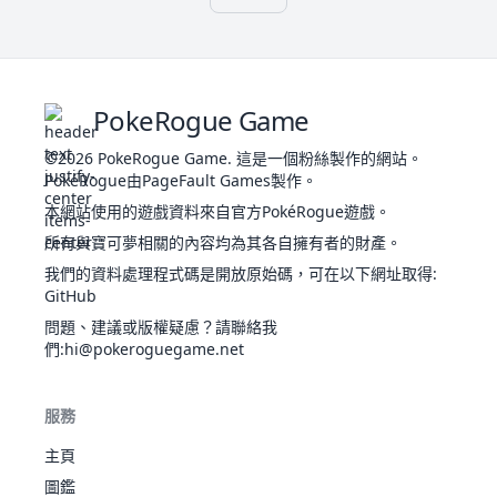
幻
避雷
影
地
獨角
針
岩
月
防
111
345
80
85
95
30
30
25
3
10
337
460
90
55
65
95
85
70
4
犀牛
堅硬
岩
石
守
超
腦袋
飄
捨身
PokeRogue Game
浮
過濾
日
太
©2026
PokeRogue Game
避雷
.
這是一個粉絲製作的網站。
岩
照
10
338
陽
地
460
90
95
85
55
65
70
4
PokéRogue由PageFault Games製作。
鑽角
針
飄
112
超
485
105
130
120
45
45
40
3
岩
犀獸
堅硬
岩
本網站使用的遊戲資料來自官方PokéRogue遊戲。
浮
腦袋
憤
所有與寶可夢相關的內容均為其各自擁有者的財產。
捨身
怒
我們的資料處理程式碼是開放原始碼，可在以下網址取得
結實
:
甲
GitHub
悠遊
殼
自如
問題、建議或版權疑慮？請聯絡我
岩
結
菊石
138
硬殼
355
35
40
100
90
55
35
3
們
:hi@pokeroguegame.net
實
獸
水
石
盔甲
蟲
硬
40
557
居
325
50
65
85
35
35
55
3
碎裂
殼
岩
蟹
鎧甲
服務
盔
結實
甲
主頁
悠遊
碎
多刺
自如
裂
圖鑑
岩