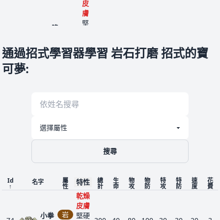
皮
膚
堅
隆
岩
硬
1
75
隆
390
55
95
115
45
45
35
3
腦
地
石
通過招式學習器學習 岩石打磨 招式的寶
袋
結
可夢
:
實
沙
隱
乾
燥
皮
膚
堅
隆
搜尋
岩
硬
1
76
隆
495
80
120
130
55
65
45
3
腦
地
岩
袋
Id
屬
總
生
物
物
特
特
速
花
特性
結
名字
↑
性
計
命
攻
防
攻
防
度
費
實
乾燥
沙
皮膚
隱
岩
小拳
堅硬