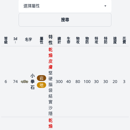
搜尋
特
等
Id
屬
總
生
物
物
特
特
速
花
名字
級
↑
性
性
計
命
攻
防
攻
防
度
費
乾
燥
皮
膚
堅
小
岩
硬
6
74
拳
300
40
80
100
30
30
20
3
腦
地
石
袋
結
實
沙
隱
乾
燥