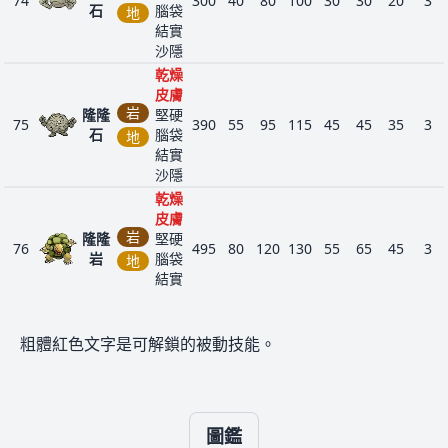
74
300
40
80
100
30
30
20
3
搬
石
腦袋
地
巖
結實
堅
沙隱
硬
乾燥
腦
皮膚
大
岩
袋
岩
隆隆
堅硬
8
95
岩
385
35
45
160
30
45
70
4
75
390
55
95
115
45
45
35
3
結
地
石
腦袋
蛇
地
實
結實
碎
沙隱
裂
乾燥
鎧
皮膚
甲
岩
隆隆
堅硬
76
495
80
120
130
55
65
45
3
搬
岩
腦袋
地
巖
結實
堅
沙隱
硬
大
搬巖
鋼
腦
1
208
鋼
510
75
85
200
55
65
30
4
粗體紅色文字是可解鎖的被動技能。
堅硬
袋
地
蛇
岩
大岩
腦袋
結
95
385
35
45
160
30
45
70
4
蛇
結實
地
實
碎裂
強
鎧甲
行
圖鑑
過濾