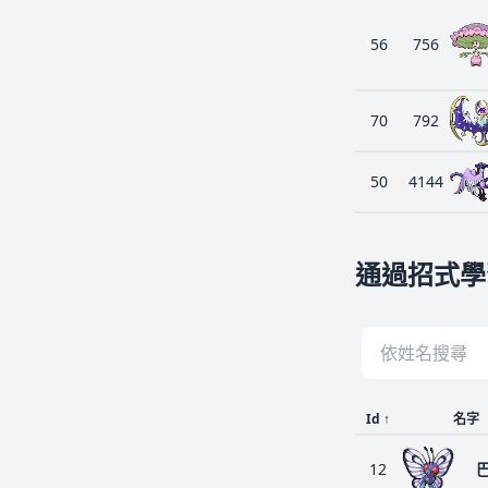
56
756
70
792
50
4144
通過招式學
Id
↑
名字
12