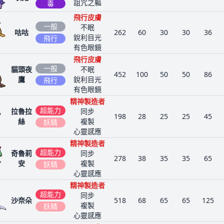
詛咒之軀
毒
飛行皮膚
一般
不眠
咕咕
262
60
30
30
36
銳利目光
飛行
有色眼鏡
飛行皮膚
一般
貓頭夜
不眠
452
100
50
50
86
鷹
銳利目光
飛行
有色眼鏡
精神製造者
超能力
拉魯拉
同步
198
28
25
25
45
絲
複製
妖精
心靈感應
精神製造者
超能力
奇魯莉
同步
278
38
35
35
65
安
複製
妖精
心靈感應
精神製造者
超能力
同步
沙奈朵
518
68
65
65
125
複製
妖精
心靈感應