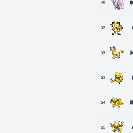
49
52
53
63
64
65