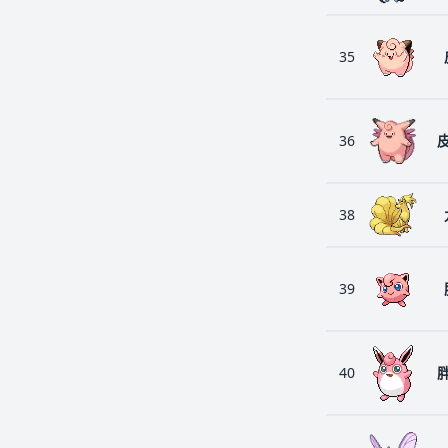
35
36
38
39
40