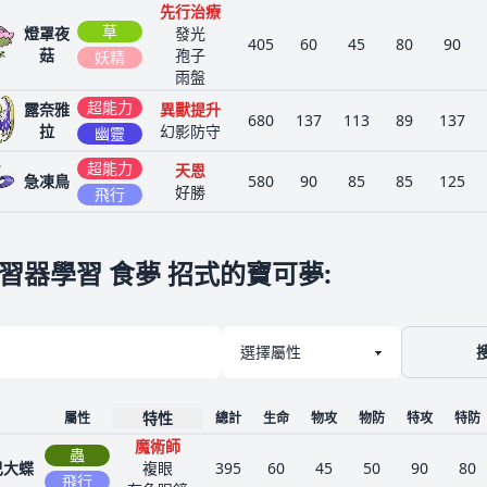
先行治療
草
燈罩夜
發光
405
60
45
80
90
菇
孢子
妖精
雨盤
超能力
露奈雅
異獸提升
680
137
113
89
137
拉
幻影防守
幽靈
超能力
天恩
急凍鳥
580
90
85
85
125
好勝
飛行
習器學習 食夢 招式的寶可夢
:
特性
屬性
總計
生命
物攻
物防
特攻
特防
魔術師
蟲
巴大蝶
複眼
395
60
45
50
90
80
飛行