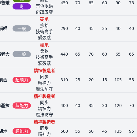
摩魯蛾
450
70
65
60
90
75
有色眼鏡
毒
奇蹟皮膚
硬爪
撿拾
喵喵
一般
290
40
45
35
40
40
技術高手
緊張感
硬爪
柔軟
貓老大
一般
440
65
70
60
65
65
技術高手
緊張感
精神製造者
同步
凱西
超能力
310
25
20
15
105
55
精神力
魔法防守
精神製造者
同步
勇基拉
超能力
400
40
35
30
120
70
精神力
魔法防守
精神製造者
同步
胡地
超能力
500
55
50
45
135
95
精神力