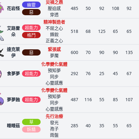
災禍之鼎
幽靈
花岩怪
壓迫感
485
50
92
108
92
惡
穿透
精神製造者
超能力
艾路雷
不屈之心
518
68
125
65
65
朵
鋒銳
格鬥
正義之心
達克萊
緊張感
惡
600
70
90
90
135
伊
夢魘
化學變化氣體
預知夢
食夢夢
超能力
292
76
25
45
67
同步
心靈感應
化學變化氣體
預知夢
夢夢蝕
超能力
487
116
55
85
107
同步
心靈感應
先行治療
草
發光
睡睡菇
285
40
35
55
65
孢子
妖精
雨盤