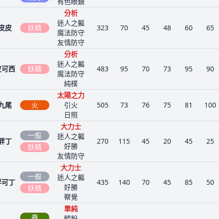
有色眼鏡
分析
迷人之軀
皮皮
妖精
323
70
45
48
60
65
魔法防守
友情防守
分析
迷人之軀
皮可西
妖精
483
95
70
73
95
90
魔法防守
純樸
太陽之力
九尾
火
引火
505
73
76
75
81
100
日照
大力士
一般
迷人之軀
胖丁
270
115
45
20
45
25
好勝
妖精
友情防守
大力士
一般
迷人之軀
胖可丁
435
140
70
45
85
50
好勝
妖精
察覺
單純
蟲
鱗粉