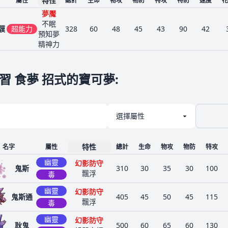
特性
屬性
總計
生命
物攻
物防
特攻
特防
速度
花
夢魘
不眠
貘
超能力
328
60
48
45
43
90
42
預知夢
精神力
習 食夢 招式的寶可夢
:
特性
名字
屬性
總計
生命
物攻
物防
特攻
幽靈
幻影防守
鬼斯
310
30
35
30
100
飄浮
毒
幽靈
幻影防守
鬼斯通
405
45
50
45
115
飄浮
毒
幽靈
幻影防守
耿鬼
500
60
65
60
130