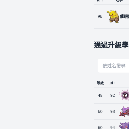
Id
↑
名字
96
催眠
通過升級學
等級
Id
↑
48
92
60
93
60
94