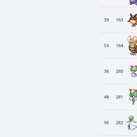
39
163
53
164
36
280
48
281
56
282