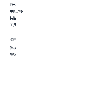
飛
貓老
鴉
53
一
技術高
440
65
70
60
65
65
115
4
招式
惡作
大
手
劇之
生態環境
緊張感
心
特性
鐵拳
親子
幹勁
工具
愛
麒
56
猴怪
格
憤怒穴
305
40
80
35
35
45
70
4
一
精神
10
203
麟
455
70
80
65
90
65
85
4
位
力
超
奇
不服輸
法律
早起
鐵拳
食草
條款
幹勁
加速
火爆
頓
57
格
憤怒穴
455
65
105
60
60
70
95
4
15
隱私
232
地
結實
500
90
120
120
60
60
50
3
猴
甲
位
沙隱
不服輸
有色
木
飛毛腿
眼鏡
18
252
守
草
310
40
45
35
65
55
70
3
毅力
茂盛
宮
68
怪力
格
無防守
505
90
130
80
65
85
55
3
輕裝
不屈之
森
有色
心
林
眼鏡
20
253
草
405
50
65
45
85
65
95
3
親子愛
蜥
茂盛
一
逃跑
蜴
輕裝
84
嘟嘟
310
35
85
45
35
35
75
4
早起
飛
有色