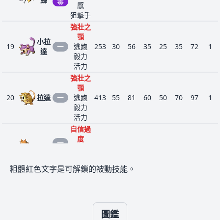
蜂
毒
技術
感
24
53
老
一
440
65
70
60
65
65
115
4
高手
狙擊手
大
緊張
強壯之
感
顎
小拉
鐵拳
19
一
逃跑
253
30
56
35
25
35
72
1
達
幹勁
毅力
猴
憤怒
活力
26
56
格
305
40
80
35
35
45
70
4
怪
穴位
強壯之
不服
顎
輸
20
拉達
一
逃跑
413
55
81
60
50
70
97
1
鐵拳
毅力
幹勁
活力
火
憤怒
自信過
26
57
爆
格
455
65
105
60
60
70
95
4
穴位
度
猴
一
不服
21
烈雀
銳利目
262
40
60
30
31
31
70
2
飛
輸
光
親子
粗體紅色文字是可解鎖的被動技能。
狙擊手
愛
自信過
瓦
飄浮
度
一
大嘴
16
109
斯
毒
化學
340
40
65
95
60
45
35
3
22
銳利目
442
65
90
65
61
61
100
2
雀
彈
飛
變化
光
圖鑑
氣體
狙擊手