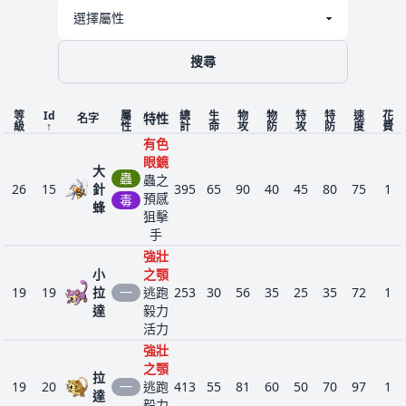
搜尋
等
Id
屬
總
生
物
物
特
特
速
花
特性
名字
級
↑
性
計
命
攻
防
攻
防
度
費
有色
眼鏡
大
蟲
蟲之
26
15
針
395
65
90
40
45
80
75
1
預感
毒
蜂
狙擊
手
強壯
小
之顎
19
19
拉
一
逃跑
253
30
56
35
25
35
72
1
達
毅力
活力
強壯
之顎
拉
19
20
一
逃跑
413
55
81
60
50
70
97
1
達
毅力