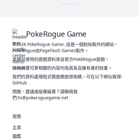
惡臭
威嚇
毒
超音
親子
41
精神力
245
40
45
35
30
40
55
2
蝠
飛
愛
穿透
雙
飄浮
彈
威嚇
16
110
毒
毒
化學
490
65
90
120
85
70
60
3
大嘴
PokeRogue Game
瓦
42
精神力
455
75
80
70
65
75
90
2
變化
蝠
飛
斯
穿透
氣體
©2026
PokeRogue Game
.
這是一個粉絲製作的網站。
結實
惡臭
PokéRogue由PageFault Games製作。
沙隱
膽量
50
地鼠
地
265
10
55
25
35
45
95
3
本網站使用的遊戲資料來自官方PokéRogue遊戲。
沙穴
肯
威嚇
沙之力
15
所有與寶可夢相關的內容均為其各自擁有者的財產。
128
泰
一
憤怒
490
75
100
95
40
70
110
5
結實
羅
穴位
我們的資料處理程式碼是開放原始碼，可在以下網址取得
:
三地
沙隱
強行
51
地
425
35
100
50
50
70
120
3
GitHub
鼠
沙穴
月
單純
問題、建議或版權疑慮？請聯絡我
沙之力
亮
同步
30
197
惡
525
95
65
110
60
130
65
4
們
:hi@pokeroguegame.net
硬爪
伊
精神
撿拾
布
力
52
喵喵
一
技術高
290
40
45
35
40
40
90
4
暗黑
服務
手
氣場
緊張感
不眠
主頁
黑
硬爪
惡
超幸
25
198
暗
405
60
85
42
85
42
91
4
圖鑑
柔軟
運