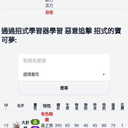
活力
自信
過度
一
烈
銳利
8
21
262
40
60
30
31
31
70
2
通過招式學習器學習 惡意追擊 招式的寶
雀
目光
飛
狙擊
可夢
:
手
自信
過度
大
一
銳利
8
22
嘴
442
65
90
65
61
61
100
2
目光
飛
雀
狙擊
手
硬爪
搜尋
撿拾
喵
技術
24
52
一
290
40
45
35
40
40
90
4
喵
高手
Id
屬
總
生
物
物
特
特
速
花
特性
緊張
名字
↑
性
計
命
攻
防
攻
防
度
費
感
有色眼
硬爪
鏡
蟲
大針
柔軟
15
蟲之預
395
65
90
40
45
80
75
1
貓