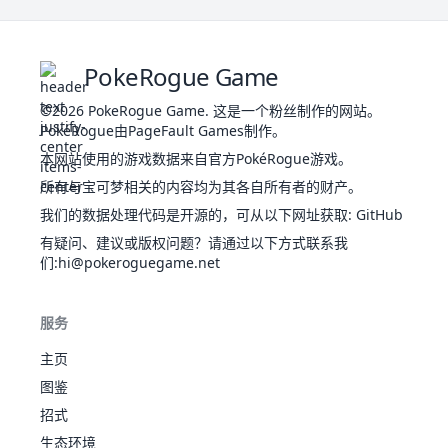
樱
照
1
421
花
草
花
450
70
60
70
87
78
85
3
儿
之
PokeRogue Game
礼
异
©2026
PokeRogue Game
.
这是一个粉丝制作的网站。
兽
PokéRogue由PageFault Games制作。
索
提
尔
本网站使用的游戏数据来自官方PokéRogue游戏。
超
升
35
791
迦
680
137
137
107
113
89
97
6
金
钢
所有与宝可梦相关的内容均为其各自所有者的财产。
雷
属
欧
我们的数据处理代码是开源的，可从以下网址获取
:
GitHub
防
有疑问、建议或版权问题？请通过以下方式联系我
护
们
:hi@pokeroguegame.net
异
兽
奈
提
克
服务
超
升
1
800
洛
680
97
157
127
113
109
77
8
棱
钢
兹
主页
镜
玛
图鉴
装
甲
招式
异
生态环境