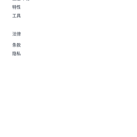
兽
奈
特性
提
克
超
升
工具
1
800
洛
680
97
113
109
157
127
77
8
棱
幽
兹
镜
玛
装
法律
甲
条款
异
兽
隐私
奈
提
克
超
升
1
800
洛
754
97
167
97
167
97
129
8
脑
龙
兹
核
玛
之
力
异
兽
奈
提
克
升
1
800
洛
超
600
97
107
101
127
89
79
8
棱
兹
镜
玛
装