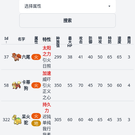
搜索
Id
属
种
最
攻
防
特
特
速
费
特性
名字
↑
性
族
大
击
御
攻
防
度
用
值
HP
太阳
之力
37
六尾
火
299
38
41
40
50
65
65
3
引火
日照
加速
威吓
卡蒂
58
火
引火
350
55
70
45
70
50
60
4
狗
正义
之心
持久
力
火
呆火
迟钝
322
305
60
60
40
65
45
35
3
驼
单纯
地
我行
我素