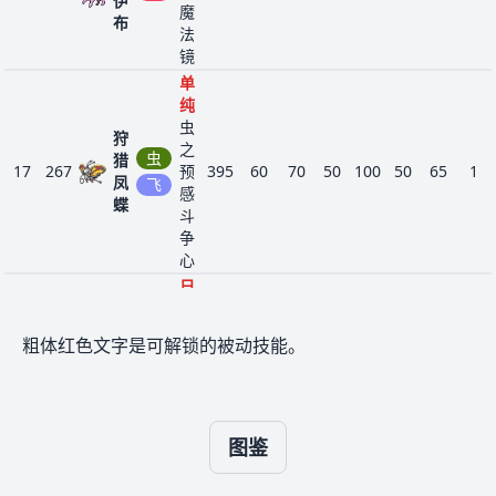
伊
电
沙铁
魔
989
古代
570
85
81
97
121
85
101
6
布
皮
地
法
活性
镜
跟风
格
故勒
单
1007
绯红
670
100
135
115
85
100
135
9
顿
龙
纯
脉动
虫
异兽
狩
之
电
猛雷
虫
提升
猎
1021
590
125
73
91
137
89
75
6
17
267
预
395
60
70
50
100
50
65
1
鼓
古代
凤
龙
飞
感
活性
蝶
斗
舍身
争
威吓
火
心
卡蒂
6058
引火
350
60
75
45
65
50
55
4
狗
岩
日
坚硬
太
岩
照
脑袋
1
338
阳
460
90
95
85
55
65
70
4
飘
超
岩
粗体红色文字是可解锁的被动技能。
浮
日
樱
照
1
420
花
草
叶
275
45
35
45
62
53
35
3
图鉴
宝
绿
素
日