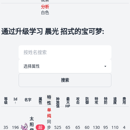
分析
白色
煤炭
烟雾
324
火
470
70
85
140
85
70
20
4
龟
日照
通过升级学习 晨光 招式的宝可梦
:
硬壳
盔甲
涡轮
固拉
383
地
火焰
670
100
150
140
100
90
90
9
多
日照
毛皮
火斑
大衣
725
火
320
45
65
40
60
40
70
3
喵
猛火
威吓
搜索
不屈
火
爆焰
之盾
776
485
60
78
135
91
85
36
5
龟兽
硬壳
特
龙
等
Id
属
种
最
攻
防
特
特
速
费
名字
级
↑
性
盔甲
性
族
大
击
御
攻
防
度
用
值
HP
威吓
单
地
雄伟
984
古代
纯
570
115
131
131
53
53
87
6
牙
太
格
活性
同
阳
35
196
超
步
525
65
65
60
130
95
110
4
食土