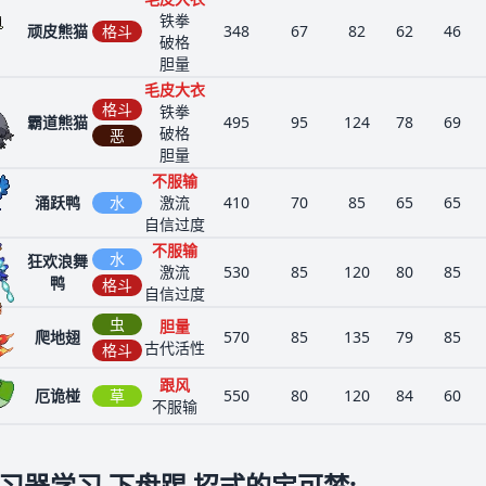
铁拳
顽皮熊猫
格斗
348
67
82
62
46
破格
胆量
毛皮大衣
格斗
铁拳
霸道熊猫
495
95
124
78
69
破格
恶
胆量
不服输
涌跃鸭
水
激流
410
70
85
65
65
自信过度
不服输
水
狂欢浪舞
激流
530
85
120
80
85
鸭
格斗
自信过度
虫
胆量
爬地翅
570
85
135
79
85
古代活性
格斗
跟风
厄诡椪
草
550
80
120
84
60
不服输
习器学习 下盘踢 招式的宝可梦
: