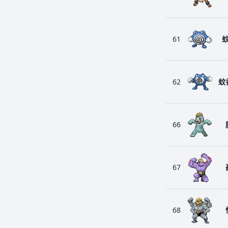
61
62
蚊
66
67
68