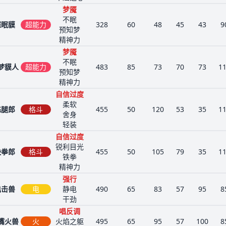
梦魇
不眠
催眠貘
超能力
328
60
48
45
43
9
预知梦
精神力
梦魇
不眠
梦貘人
超能力
483
85
73
70
73
1
预知梦
精神力
自信过度
柔软
飞腿郎
格斗
455
50
120
53
35
1
舍身
轻装
自信过度
锐利目光
快拳郎
格斗
455
50
105
79
35
1
铁拳
精神力
强行
电击兽
电
静电
490
65
83
57
95
8
干劲
唱反调
嘴火兽
火
火焰之躯
495
65
95
57
100
8