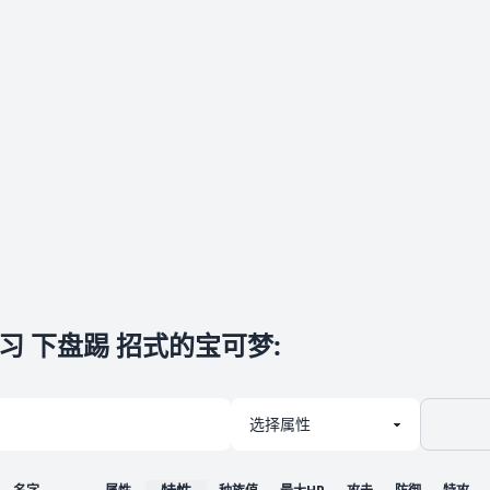
习 下盘踢 招式的宝可梦
: