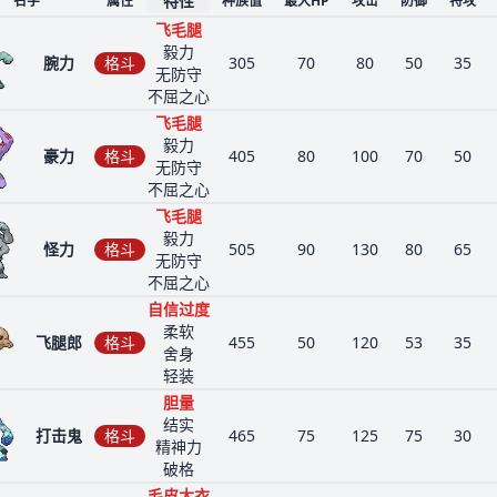
特性
名字
属性
种族值
最大HP
攻击
防御
特攻
飞毛腿
毅力
腕力
格斗
305
70
80
50
35
无防守
不屈之心
飞毛腿
毅力
豪力
格斗
405
80
100
70
50
无防守
不屈之心
飞毛腿
毅力
怪力
格斗
505
90
130
80
65
无防守
不屈之心
自信过度
柔软
飞腿郎
格斗
455
50
120
53
35
舍身
轻装
胆量
结实
打击鬼
格斗
465
75
125
75
30
精神力
破格
毛皮大衣