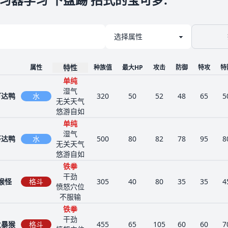
特性
属性
种族值
最大HP
攻击
防御
特攻
特
单纯
湿气
可达鸭
水
320
50
52
48
65
5
无关天气
悠游自如
单纯
湿气
哥达鸭
水
500
80
82
78
95
8
无关天气
悠游自如
铁拳
干劲
猴怪
格斗
305
40
80
35
35
4
愤怒穴位
不服输
铁拳
干劲
火暴猴
格斗
455
65
105
60
60
7