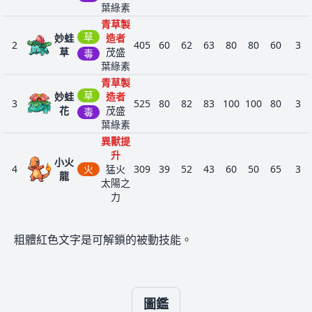
鋼
葉綠素
螂
高手
青草製
輕金
草
妙蛙
造者
屬
2
405
60
62
63
80
80
60
3
草
茂盛
毒
森
有色
葉綠素
回憶
林
眼鏡
253
草
405
50
65
45
85
65
95
3
青草製
蘑菇
蜥
茂盛
草
妙蛙
造者
蜴
輕裝
3
525
80
82
83
100
100
80
3
花
茂盛
毒
有色
蜥
葉綠素
回憶
眼鏡
254
蜴
草
530
70
85
65
105
85
120
3
異獸提
蘑菇
茂盛
王
升
輕裝
小火
4
火
猛火
309
39
52
43
60
50
65
3
土
魔法
龍
太陽之
蟲
居
防守
10
290
266
31
45
90
30
30
40
4
力
忍
複眼
地
異獸提
士
逃跑
升
鐵
魔法
火恐
粗體紅色文字是可解鎖的被動技能。
5
火
猛火
405
58
64
58
80
65
80
3
蟲
面
防守
龍
1
291
456
61
90
45
50
50
160
4
太陽之
忍
加速
飛
力
者
穿透
異獸提
脫
魔法
升
圖鑑
蟲
殼
火
防守
噴火