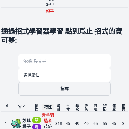
盔甲
親子
愛
嘎
堅硬
啦
腦袋
通過招式學習器學習 點到爲止 招式的寶
1
105
地
425
60
80
110
50
80
45
3
嘎
避雷
可夢
:
啦
針
戰鬥
盔甲
有色
眼鏡
飛
蟲之
蟲
天
預感
8
123
500
70
110
80
55
80
105
5
螳
技術
飛
螂
高手
搜尋
不屈
之心
有色
Id
屬
總
生
物
物
特
特
速
花
特性
名字
↑
性
計
命
攻
防
攻
防
度
費
眼鏡
青草製
巨
蟲之
草
妙蛙
造者
蟲
鉗
預感
1
318
45
49
49
65
65
45
3
1
212
500
70
130
100
55
80
65
5
種子
茂盛
毒
螳
技術