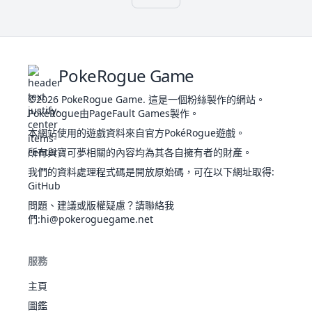
1
292
236
1
90
45
30
30
40
4
6
猛火
534
78
84
78
109
85
100
3
忍
神奇
龍
幽
飛
太陽之
者
守護
力
毒療
貓
結實
免疫
傑尼
29
335
鼬
一
458
73
115
60
60
60
90
5
7
水
激流
314
44
48
65
50
64
43
3
中毒
龜
PokeRogue Game
斬
雨盤
激升
結實
精神
卡咪
©2026
PokeRogue Game
.
這是一個粉絲製作的網站。
8
水
激流
405
59
63
80
65
80
58
3
製造
龜
PokéRogue由PageFault Games製作。
雨盤
艾
者
本網站使用的遊戲資料來自官方PokéRogue遊戲。
結實
超
路
不屈
水箭
23
475
518
68
125
65
65
115
80
3
9
水
激流
530
79
83
100
85
105
78
3
所有與寶可夢相關的內容均為其各自擁有者的財產。
雷
之心
格
龜
雨盤
朵
鋒銳
我們的資料處理程式碼是開放原始碼，可在以下網址取得
:
有色眼
正義
GitHub
之心
鏡
蟲
大針
問題、建議或版權疑慮？請聯絡我
15
蟲之預
395
65
90
40
45
80
75
1
鋒銳
蜂
毒
們
:hi@pokeroguegame.net
感
蟲之
保
狙擊手
蟲
預感
1
542
姆
500
75
103
80
70
80
92
3
自信過
葉綠
草
蟲
服務
度
素
一
21
烈雀
銳利目
防塵
262
40
60
30
31
31
70
2
主頁
飛
光
速擊
圖鑑
狙擊手
蟲之