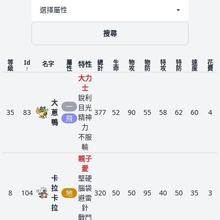
搜尋
等
Id
屬
總
生
物
物
特
特
速
花
特性
名字
級
↑
性
計
命
攻
防
攻
防
度
費
大力
士
銳利
大
一
目光
35
83
蔥
377
52
90
55
58
62
60
4
精神
飛
鴨
力
不服
輸
親子
愛
卡
堅硬
拉
腦袋
8
104
地
320
50
50
95
40
50
35
3
卡
避雷
拉
針
戰鬥