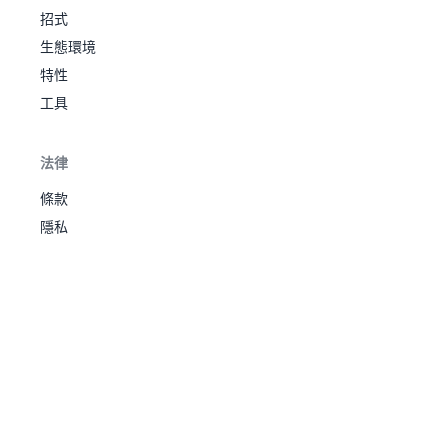
蓋
招式
自信過
預感
12
588
蓋
蟲
315
50
75
45
40
45
60
3
蛻皮
度
生態環境
一
大嘴
蟲
22
銳利目
無防
442
65
90
65
61
61
100
2
雀
飛
特性
光
守
狙擊手
工具
速擊
騎
硬爪
蟲之
穿山
蟲
27
士
地
沙隱
預感
300
50
75
85
20
30
40
2
12
589
鼠
495
70
135
105
60
105
20
3
法律
蝸
撥沙
硬殼
鋼
牛
盔甲
硬爪
穿山
條款
防塵
28
地
沙隱
450
75
100
110
45
55
65
2
王
隱私
撥沙
龍顎
鬥爭
先行治
牙
心
療
6
610
龍
320
46
87
60
30
40
57
4
牙
破格
蟲
派拉
孢子
46
285
35
70
55
45
55
25
1
緊張
斯
乾燥皮
草
感
膚
濕氣
龍顎
鬥爭
先行治
斧
心
療
1
611
牙
龍
410
66
117
70
40
50
67
4
破格
蟲
派拉
孢子
龍
47
405
60
95
80
60
80
30
1
緊張
斯特
乾燥皮
草