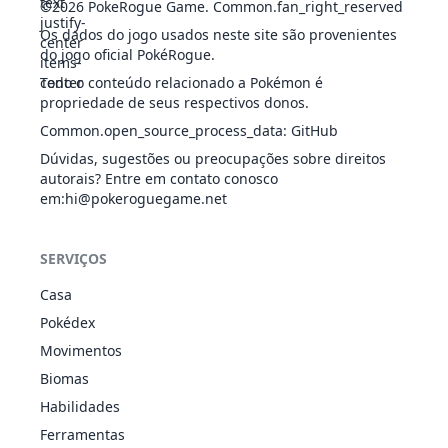
©2026
PokeRogue Game
.
Common.fan_right_reserved
Os dados do jogo usados neste site são provenientes
Double Team
NOR
Status
-
-
15
-
do jogo oficial PokéRogue.
Todo o conteúdo relacionado a Pokémon é
propriedade de seus respectivos donos.
Common.open_source_process_data
:
GitHub
Echoed Voice
NOR
Especial
40
100
15
-
Dúvidas, sugestões ou preocupações sobre direitos
autorais? Entre em contato conosco
em
:hi@pokeroguegame.net
Endeavor
NOR
Físico
-
100
5
-
SERVIÇOS
Casa
Endure
Pokédex
NOR
Status
-
-
10
-
Movimentos
Biomas
Habilidades
Facade
NOR
Físico
70
100
20
-
Ferramentas