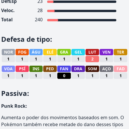
DefEsp
23
Veloc.
28
Total
240
Defesa de tipo
:
NOR
FOG
ÁGU
ELÉ
GRA
GEL
LUT
VEN
TER
1
1
1
1
1
1
2
1
1
VOA
PSÍ
INS
PED
FAN
DRA
SOM
AÇO
FAD
1
1
1
1
0
1
1
1
1
Passiva
:
Punk Rock
:
Aumenta o poder dos movimentos baseados em som. O
Pokémon também recebe metade do dano desses tipos