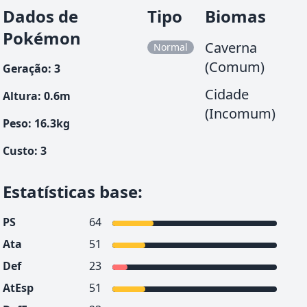
Dados de
Tipo
Biomas
Pokémon
Caverna
Normal
(Comum)
Geração
:
3
Cidade
Altura
:
0.6
m
(Incomum)
Peso
:
16.3
kg
Custo
:
3
Estatísticas base
:
PS
64
Ata
51
Def
23
AtEsp
51