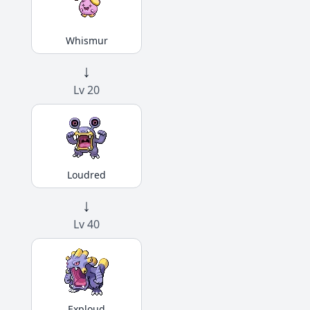
Whismur
↓
Lv 20
Loudred
↓
Lv 40
Exploud