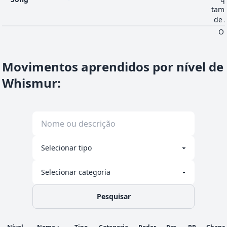
tamb
de 
O 
Trick
biz
PSÍ
Status
-
-
5
-
Room
len
Movimentos aprendidos por nível de
Whismur
:
Pesquisar