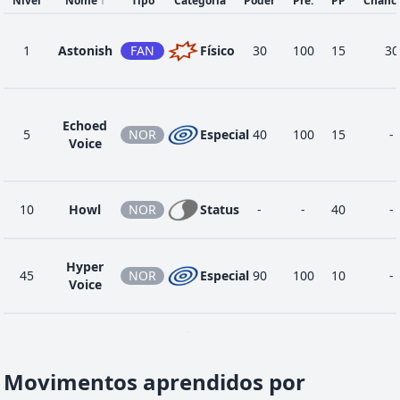
Nível
Nome
↑
Tipo
Categoria
Poder
Pre.
PP
Chanc
1
Astonish
FAN
Físico
30
100
15
30
Echoed
5
NOR
Especial
40
100
15
-
Voice
10
Howl
NOR
Status
-
-
40
-
Hyper
45
NOR
Especial
90
100
10
-
Voice
1
Pound
NOR
Físico
40
100
35
-
Movimentos aprendidos por