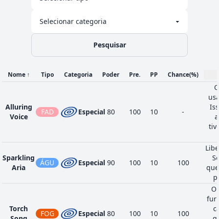
Pesquisar
Nome
↑
Tipo
Categoria
Poder
Pre.
PP
Chance
(%)
O
usa
Alluring
Is
FAD
Especial
80
100
10
-
Voice
a
ti
Libe
Sparkling
S
ÁGU
Especial
90
100
10
100
Aria
que
p
O 
fur
Torch
c
FOG
Especial
80
100
10
100
Song
q