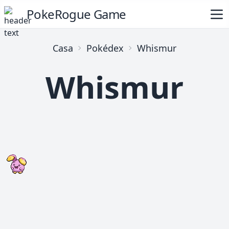
PokeRogue Game
Casa
Pokédex
Whismur
Whismur