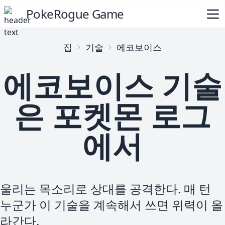
PokeRogue Game
집
기술
에코보이스
에코보이스 기술
은 포켓몬 로그
에서
울리는 목소리로 상대를 공격한다. 매 턴
누군가 이 기술을 계속해서 쓰면 위력이 올
라간다.