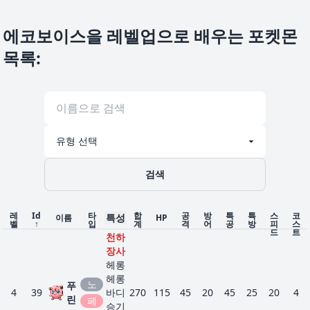
에코보이스을 레벨업으로 배우는 포켓몬
목록
:
검색
레
Id
타
합
공
방
특
특
스
코
특성
이름
HP
벨
↑
입
계
격
어
공
방
피
스
드
트
천하
장사
헤롱
헤롱
노
푸
4
39
바디
270
115
45
20
45
25
20
4
말
린
페
승기