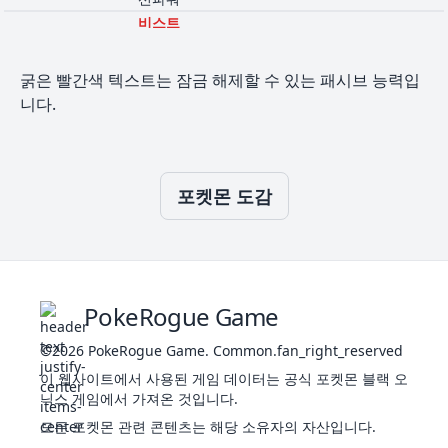
말
스
총
비스트
치유
리자
부스트
5
불
405
58
64
58
80
65
80
3
의마
드
맹화
꽃
굵은 빨간색 텍스트는 잠금 해제할 수 있는 패시브 능력입
음
선파워
니다.
펑크
비스트
소
록
불
리자
부스트
5
293
곤
노
240
64
51
23
51
23
28
3
6
534
78
84
78
109
85
100
3
방음
꽃
몽
맹화
비
룡
말
주눅
선파워
행
펑크
자기과
포켓몬 도감
노
록
신
1
294
공
노
360
84
71
43
71
43
48
3
방음
노
깨비
날카로
룡
말
21
262
40
60
30
31
31
70
2
배짱
말
참
운눈
비
스나이
펑크
행
폭
퍼
록
1
295
음
노
490
104
91
63
91
73
68
3
PokeRogue Game
방음
자기과
룡
말
배짱
신
깨비
©2026
PokeRogue Game
.
Common.fan_right_reserved
노
날카로
펑크
22
드릴
442
65
90
65
61
61
100
2
말
운눈
록
비
이 웹사이트에서 사용된 게임 데이터는 공식 포켓몬 블랙 오
조
스나이
날카
행
닉스 게임에서 가져온 것입니다.
퍼
로운
모든 포켓몬 관련 콘텐츠는 해당 소유자의 자산입니다.
페
눈
일렉트
노