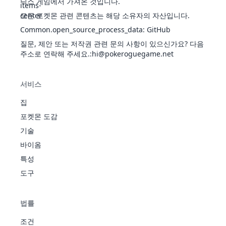
닉스 게임에서 가져온 것입니다.
리
리
헤치
위
이판
모든 포켓몬 관련 콘텐츠는 해당 소유자의 자산입니다.
기
사판
단단
Common.open_source_process_data
:
GitHub
절대
한발
질문, 제안 또는 저작권 관련 문의 사항이 있으신가요? 다음
안깸
톱
물
우
주소로 연락해 주세요.
:hi@pokeroguegame.net
40
194
습기
210
55
45
45
25
25
15
2
모래
파
땅
28
고지
땅
450
75
100
110
45
55
65
2
저수
숨기
천진
모래
서비스
헤치
절대
안깸
기
집
물
누
52
195
습기
430
95
85
85
65
65
35
2
열폭
오
땅
포켓몬 도감
저수
주
천진
기술
독가
독
니드
눈치
시
바이옴
31
505
90
92
87
75
85
76
3
퀸
투쟁
우기
땅
특성
둔감
심
꾸
얼
우격
눈숨
도구
45
220
꾸
250
50
50
40
30
30
50
3
음
다짐
기
땅
리
두꺼
근성
운지
법률
독가
방
시
독
니드
조건
34
투쟁
눈치
505
81
102
77
85
75
85
3