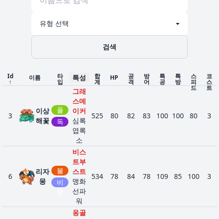
곤
음
바디
옹골
개미지
참
땅
4618
메더
닥
옥
모래
471
109
81
99
66
84
32
4
강
트
의태
숨기
48
51
땅
425
35
100
50
50
70
120
3
철
검색
리
개미
오
지옥
모래
Id
타
합
공
방
특
특
스
코
특성
이름
HP
의힘
↑
입
계
격
어
공
방
피
스
드
트
그래
건조
스메
피부
풀
이상
이커
돌머
3
꼬
525
80
82
83
100
100
80
3
바
해꽃
심록
리
독
34
74
마
300
40
80
100
30
30
20
3
위
엽록
옹골
땅
돌
소
참
모래
비스
숨기
트부
불
리자
스트
건조
6
534
78
84
78
109
85
100
3
꽃
몽
맹화
피부
비
선파
돌머
행
데
바
워
리
40
75
구
390
55
95
115
45
45
35
3
위
옹골
땅
옹골
리