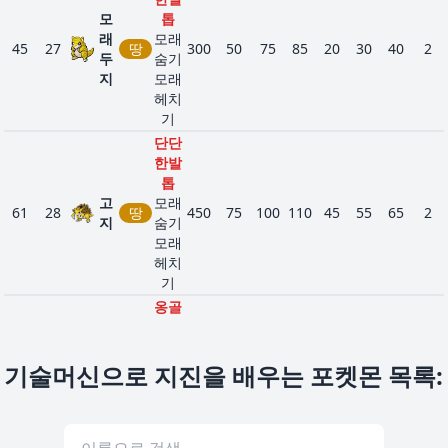
멀티스
모
톱
케일
래
바
모래
45
27
땅
300
50
75
85
20
30
40
2
566
아켄
무기력
401
55
112
45
74
45
70
4
두
위
숨기
비
위기회
지
모래
행
피
헤치
마중물
기
정전기
땅
단단
618
메더
유연
471
109
66
84
81
99
32
4
한발
전
모래숨
톱
기
기
고
모래
61
28
땅
450
75
100
110
45
55
65
2
자기과
지
숨기
신
모래
노
시비
931
위협
417
82
96
51
45
51
92
3
헤치
말
꼬
비
의욕
기
행
근성
옹골
사나
엽록소
참
풀
986
운버
고대활
570
111
127
99
79
99
55
6
모래
악
디
섯
성
숨기
기술머신으로 지진을 배우는 포켓몬 목록
:
40
50
그
땅
265
10
55
25
35
45
95
3
눈퍼뜨
개미
다
리기
지옥
드
드니
996
열교환
모래
320
65
75
45
35
45
55
4
래
차
얼
아이스
의힘