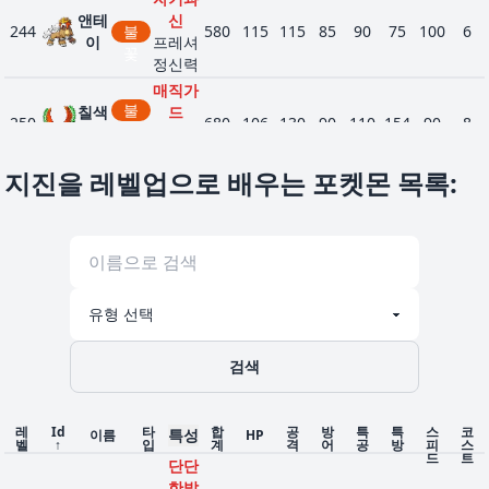
앤테
신
244
불
580
115
115
85
90
75
100
6
이
프레셔
꽃
정신력
매직가
불
칠색
드
250
680
106
130
90
110
154
90
8
꽃
조
프레셔
비
재생력
행
지진을 레벨업으로 배우는 포켓몬 목록
:
긴장감
괴력집
강
입치
게
303
380
50
85
85
55
55
50
5
철
트
위협
페
우격다
어
짐
리
노릇노
야나
릇바디
511
풀
316
50
53
48
53
48
64
3
프
먹보
검색
심록
무아지
달막
경
레
Id
타
합
공
방
특
특
스
코
특성
이름
HP
554
불
315
70
90
45
15
45
50
4
벨
↑
입
계
격
어
공
방
피
스
화
의욕
드
트
꽃
단단
정신력
한발