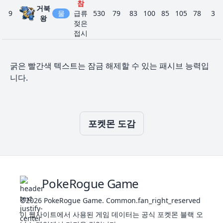
참
참
거북
모래
9
물
급류
530
79
83
100
85
105
78
3
왕
숨기
젖은
접시
건조
피부
재생
돌머
력
딱
바
리
굵은 빨간색 텍스트는 잠금 해제할 수 있는 패시브 능력입
위협
40
76
구
495
80
120
130
55
65
45
3
23
아보
독
288
35
60
44
40
54
55
2
위
옹골
땅
탈피
니다.
리
참
긴장
모래
감
숨기
재생
필터
력
포켓몬 도감
피뢰
아보
위협
24
독
448
60
95
69
65
79
80
2
뿔
침
크
탈피
땅
45
111
카
돌머
345
80
85
95
30
30
25
3
긴장
바
노
리
감
위
이판
단단
사판
한발
PokeRogue Game
필터
톱
피뢰
모래
모래
©2026
PokeRogue Game
.
Common.fan_right_reserved
27
땅
300
50
75
85
20
30
40
2
코
침
두지
숨기
땅
이 웹사이트에서 사용된 게임 데이터는 공식 포켓몬 블랙 오
47
112
뿌
돌머
485
105
130
120
45
45
40
3
모래
바