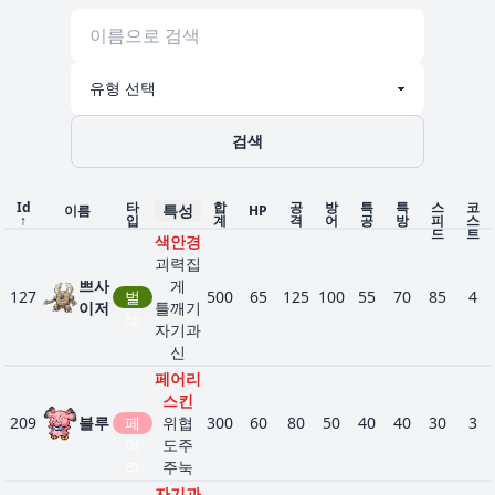
검색
Id
타
합
공
방
특
특
스
코
특성
이름
HP
↑
입
계
격
어
공
방
피
스
드
트
색안경
괴력집
쁘사
게
127
벌
500
65
125
100
55
70
85
4
이저
틀깨기
레
자기과
신
페어리
스킨
209
블루
페
위협
300
60
80
50
40
40
30
3
어
도주
리
주눅
자기과