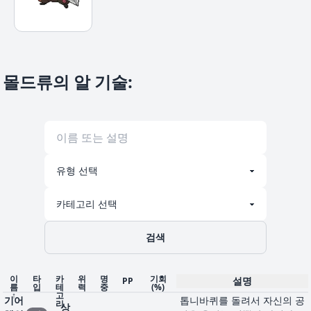
몰드류의 알 기술
:
검색
이
타
카
위
명
기회
설명
PP
름
입
테
력
중
(%)
↑
고
기어
톱니바퀴를 돌려서 자신의 공
리
상