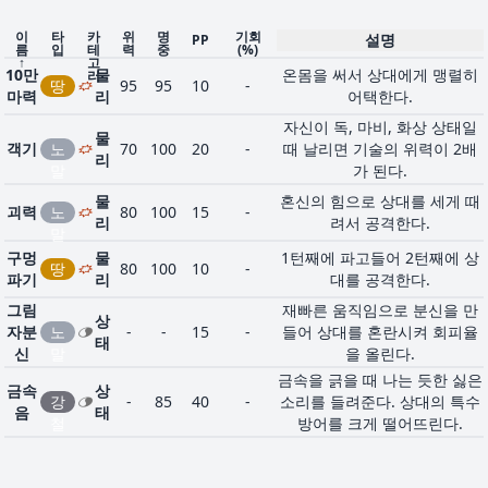
큰 바위를 세차게 부딪쳐
스톤
물
28
바
75
90
10
30
격한다. 상대를 풀죽게 만
이
타
카
위
명
기회
설명
PP
샤워
리
름
입
테
력
중
(%)
위
가 있다.
↑
고
10만
물
온몸을 써서 상대에게 맹렬히
리
땅을 일구어 초목이 자라
땅
95
95
10
-
일구
상
마력
리
어택한다.
1
땅
-
-
10
-
게 한다. 풀타입의 공격과
기
태
공격이 오른다.
자신이 독, 마비, 화상 상태일
물
객기
노
70
100
20
-
때 날리면 기술의 위력이 2배
물
지진의 충격으로 자신의 
리
52
지진
땅
100
100
10
-
말
가 된다.
리
에 있는 포켓몬을 공격한
물
혼신의 힘으로 상대를 세게 때
진흙
상대의 얼굴 등에 진흙을
괴력
노
80
100
15
-
특
리
려서 공격한다.
1
뿌리
땅
20
100
10
100
져서 공격한다. 명중률을
말
별
기
뜨린다.
구멍
물
1턴째에 파고들어 2턴째에 상
땅
80
100
10
-
싸움의 춤을 격렬하게 춰
파기
리
대를 공격한다.
상
40
칼춤
노
-
-
20
-
세를 높인다. 자신의 공격
태
그림
재빠른 움직임으로 분신을 만
말
게 올린다.
상
자분
노
-
-
15
-
들어 상대를 혼란시켜 회피율
태
단단하고 뾰족한 날카로운
신
말
을 올린다.
할퀴
물
1
노
40
100
35
-
톱으로 상대를 할퀴어서 
기
리
금속을 긁을 때 나는 듯한 싫은
말
한다.
금속
상
강
-
85
40
-
소리를 들려준다. 상대의 특수
음
태
주위를 진흙투성이로 만든
철
방어를 크게 떨어뜨린다.
흙놀
상
1
땅
-
-
15
-
5턴 동안 전기타입의 기
이
태
기가
가진 힘을 모두 사용해서 상대
약하게 한다.
물
임팩
노
150
90
5
-
에게 돌격한다. 다음 턴은 움직
리