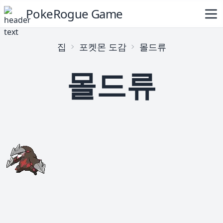
PokeRogue Game
집
포켓몬 도감
몰드류
몰드류