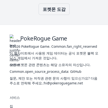
트
말
일 수 없다.
기합을 높여서 혼신의 힘을 방
포켓몬 도감
기합
특
격
120
70
5
10
출한다. 상대의 특수방어를 떨
구슬
별
투
어뜨릴 때가 있다.
수도로 기세 좋게 내려쳐서 상
깨트
물
격
75
100
15
-
대를 공격한다. 빛의장막이나
리기
리
투
리플렉터 등도 파괴할 수 있다.
PokeRogue Game
지니게 한 도구를 재빠르게 내
내던
물
악
-
100
10
-
던져서 공격한다. 도구에 따라
지기
리
©2026
PokeRogue Game
.
Common.fan_right_reserved
위력과 효과가 바뀐다.
이 웹사이트에서 사용된 게임 데이터는 공식 포켓몬 블랙 오
몸 전체로 상대를 덮쳐눌러 공
누르
물
닉스 게임에서 가져온 것입니다.
노
85
100
15
30
격한다. 마비 상태로 만들 때가
기
리
말
있다.
모든 포켓몬 관련 콘텐츠는 해당 소유자의 자산입니다.
상대의 발밑에 대지의 힘을 방
대지
특
Common.open_source_process_data
:
GitHub
땅
90
100
10
10
출한다. 상대의 특수방어를 떨
의힘
별
질문, 제안 또는 저작권 관련 문의 사항이 있으신가요? 다음
어뜨릴 때가 있다.
주소로 연락해 주세요.
:hi@pokeroguegame.net
자신의 HP를 조금 깎아서 분신
대타
상
노
-
-
10
-
을 만든다. 분신은 자신의 대타
출동
태
말
가 된다.
서비스
독에 물든 촉수나 팔로 상대를
독찌
물
독
80
100
20
30
꿰찌른다. 독 상태로 만들 때가
집
르기
리