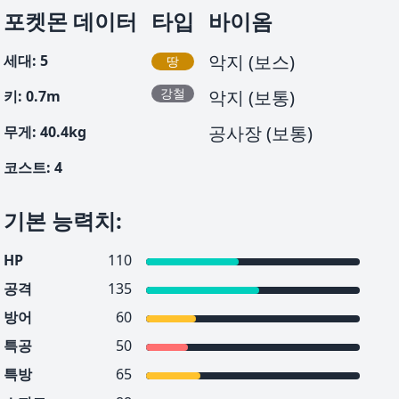
포켓몬 데이터
타입
바이옴
악지 (보스)
세대
:
5
땅
강철
악지 (보통)
키
:
0.7
m
공사장 (보통)
무게
:
40.4
kg
코스트
:
4
기본 능력치
:
HP
110
공격
135
방어
60
특공
50
특방
65