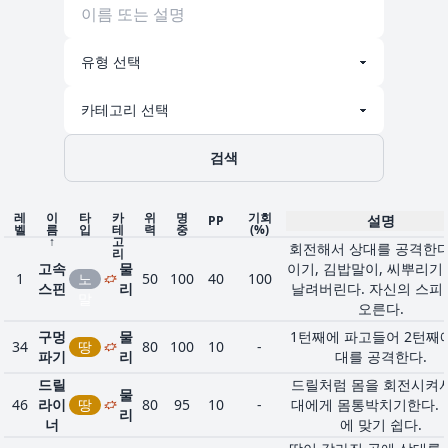
검색
레
이
타
카
위
명
기회
설명
PP
벨
름
입
테
력
중
(%)
↑
고
회전해서 상대를 공격한다
리
고속
물
이기, 김밥말이, 씨뿌리기
1
노
50
100
40
100
스핀
리
날려버린다. 자신의 스피
말
오른다.
구멍
물
1턴째에 파고들어 2턴째
34
땅
80
100
10
-
파기
리
대를 공격한다.
드릴
드릴처럼 몸을 회전시켜서
물
46
라이
땅
80
95
10
-
대에게 몸통박치기한다. 
리
너
에 맞기 쉽다.