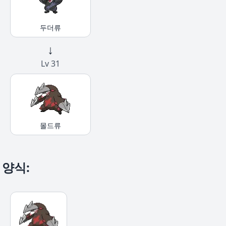
두더류
↓
Lv 31
몰드류
양식
: