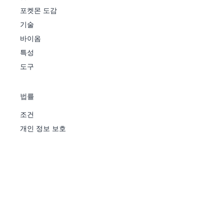
있다.
포켓몬 도감
노래로 상대를 공격한다. 함께
돌림
특
기술
노
60
100
15
-
돌림노래를 하면 계속해서 쓸
노래
별
말
수 있고 위력도 올라간다.
바이옴
드릴
드릴처럼 몸을 회전시켜서 상
물
특성
라이
땅
80
95
10
-
대에게 몸통박치기한다. 급소
리
너
도구
에 맞기 쉽다.
땅을 힘껏 밟아 자신의 주위에
땅고
물
땅
60
100
20
100
있는 포켓몬을 공격한다. 상대
르기
리
법률
의 스피드를 떨어뜨린다.
록블
단단한 암석을 상대에게 발사
조건
물
라스
바
25
90
10
-
하여 공격한다. 2-5회 동안 연
리
개인 정보 보호
트
위
속으로 쓴다.
굉장한 기세로 상대에게 돌진
록클
물
노
90
85
20
20
하여 공격한다. 상대를 혼란시
라임
리
말
킬 때가 있다.
상대를 맹독의 상태로 만든다.
상
맹독
독
-
90
10
-
턴이 진행될수록 독의 데미지
태
가 증가한다.
진흙 덩어리를 상대에게 내던
머드
특
땅
55
95
15
100
져서 공격한다. 동시에 상대의
샷
별