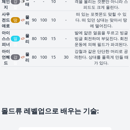
체인
강
-
-
10
-
격을 올리는 것뿐만 아니라 스
태
지
철
피드도 크게 올린다.
사우
떠 있는 포켓몬도 맞힐 수 있
물
전드
땅
90
100
10
-
다. 떠 있던 상대는 맞아서 땅
리
애로
에 떨어진다.
아이
발에 얇은 얼음을 두르고 빙글
물
스스
얼
80
100
15
-
빙글 회전하며 부딪친다. 회전
리
피너
음
운동에 의해 필드가 파괴된다.
아이
강철과 같은 단단한 머리로 공
물
언헤
강
80
100
15
30
격한다. 상대를 풀죽게 만들 때
리
드
철
가 있다.
몰드류 레벨업으로 배우는 기술
: