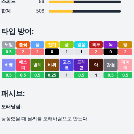
스피드
88
합계
508
타입 방어
:
노말
불꽃
물
전기
풀
얼음
격투
독
땅
0.5
2
2
0
1
1
2
0
2
에스
고스
드래
페어
비행
벌레
바위
악
강철
퍼
트
곤
리
0.5
0.5
0.5
0.25
1
0.5
1
0.5
0.5
패시브
:
모래날림
:
등장했을 때 날씨를 모래바람으로 만든다.