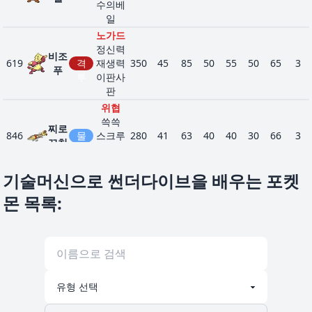
수의베
일
노가드
정신력
비조
619
격
재생력
350
45
85
50
55
50
65
3
푸
투
이판사
판
위협
쓱쓱
찌로
846
물
스크루
280
41
63
40
40
30
66
3
꼬치
지느러
미
기술머신으로 썬더다이브을 배우는 포켓
눈퍼뜨
리기
몬 목록
:
저수
물
어치
883
아이스
505
90
90
100
80
90
55
5
르돈
얼
바디
음
눈치우
기
강철정
땅
무쇠
신
990
570
90
112
120
72
70
106
6
바퀴
쿼크차
강