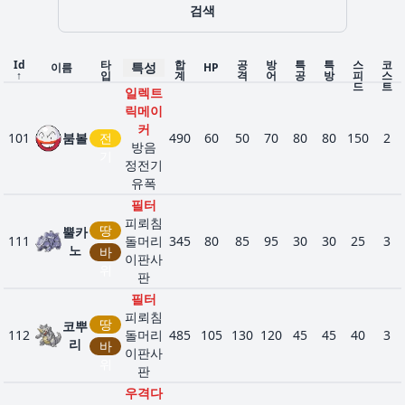
검색
지
철
비스트
꿰뚫
불
부스트
1020
는화
590
105
115
121
65
93
91
7
Id
타
합
공
방
특
특
스
코
특성
이름
HP
꽃
고대활
드
↑
입
계
격
어
공
방
피
스
염
드
트
성
래
일렉트
곤
릭메이
커
101
붐볼
전
490
60
50
70
80
80
150
2
방음
기
정전기
유폭
필터
피뢰침
땅
뿔카
111
돌머리
345
80
85
95
30
30
25
3
노
바
이판사
위
판
필터
피뢰침
땅
코뿌
112
돌머리
485
105
130
120
45
45
40
3
리
바
이판사
위
판
우격다