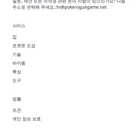
질문, 제안 또는 저작권 관련 문의 사항이 있으신가요? 다음
키드
기
의기양
주소로 연락해 주세요.
:hi@pokeroguegame.net
양
트랜지
서비스
라이
스터
243
전
580
90
85
75
115
100
115
6
코
프레셔
기
집
정신력
포켓몬 도감
일렉트
릭메이
기술
커
썬더
바이옴
310
전
정전기
475
70
75
60
105
60
105
3
볼트
기
피뢰침
특성
마이너
도구
스
가속
렌트
투쟁심
법률
405
전
523
80
120
79
95
79
70
3
라
위협
기
근성
조건
돌머리
개인 정보 보호
램펄
틀깨기
409
바
495
97
165
60
65
50
58
3
드
우격다
위
짐