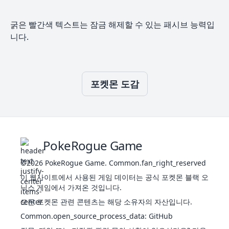
짐
에레
125
전
정전기
490
65
83
57
95
85
105
5
브
굵은 빨간색 텍스트는 잠금 해제할 수 있는 패시브 능력입
기
의기양
양
니다.
숙성
면역
잠만
143
노
두꺼운
540
160
110
65
65
110
30
5
보
말
지방
포켓몬 도감
먹보
잔비
전
145
썬더
프레셔
580
90
90
85
125
90
100
6
기
비
정전기
행
변환자
PokeRogue Game
151
뮤
에
재
600
100
100
100
100
100
100
6
스
싱크로
©2026
PokeRogue Game
퍼
.
Common.fan_right_reserved
전기로
바꾸기
이 웹사이트에서 사용된 게임 데이터는 공식 포켓몬 블랙 오
181
전룡
전
510
90
75
85
115
90
55
3
정전기
닉스 게임에서 가져온 것입니다.
기
플러스
모든 포켓몬 관련 콘텐츠는 해당 소유자의 자산입니다.
우격다
Common.open_source_process_data
:
GitHub
짐
에레
239
전
정전기
360
45
63
37
65
55
95
4