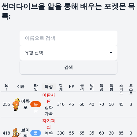
썬더다이브을 알을 통해 배우는 포켓몬 목
록
:
검색
Id
타
합
공
방
특
특
스
코
특성
이름
HP
↑
입
계
격
어
공
방
피
스
드
트
이판사
아차
판
255
불
310
45
60
40
70
50
45
3
모
맹화
꽃
가속
자기과
신
브이
418
물
쓱쓱
330
55
65
35
60
30
85
3
젤