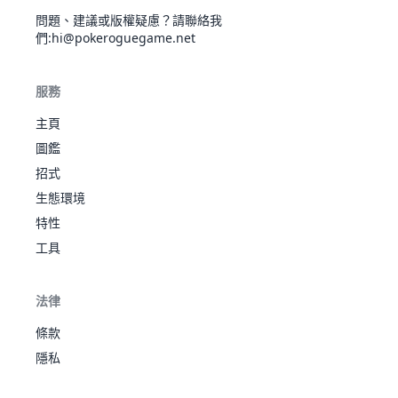
597
皮膚
305
44
50
91
24
86
10
3
獸
超
鐵球
鋼
素
問題、建議或版權疑慮？請聯絡我
鐵刺
再生力
們
:hi@pokeroguegame.net
厚脂
搬巖
肪
堅硬腦
健壯
惡
禿鷹
岩
服務
大岩
袋
629
胸肌
370
70
55
75
45
65
60
3
95
385
35
45
160
30
45
70
4
丫頭
蛇
飛
結實
地
防塵
主頁
碎裂鎧
碎裂
甲
圖鑑
鎧甲
夢魘
招式
不撓
引夢
不眠
鋼
勾帕
之劍
97
超
483
85
73
70
73
115
67
3
生態環境
638
580
91
90
129
90
72
108
6
貘人
預知夢
路翁
正義
格
精神力
特性
之心
厚脂肪
工具
堅硬
我行我
岩石
岩
小碎
大舌
素
703
恆淨
500
50
50
150
50
150
50
4
108
一
385
90
55
75
60
75
30
5
鑽
頭
妖
遲鈍
法律
之軀
無關天
結實
氣
條款
冰鱗
過濾
隱私
粉
避雷針
地
我行
鑽角
112
堅硬腦
485
105
130
120
45
45
40
3
712
冰寶
冰
我素
304
55
69
85
32
35
28
3
犀獸
岩