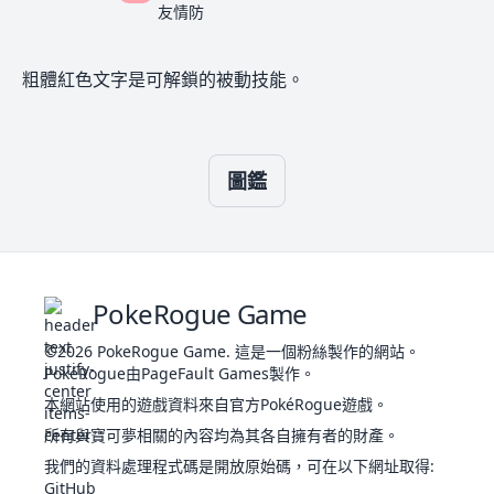
防塵
友情防
成熟
守
撿拾
大力士
粗體紅色文字是可解鎖的被動技能。
小卡
厚脂
迷人之
446
一
390
135
85
40
40
85
5
4
一
胖可
比獸
肪
40
軀
435
140
70
45
85
50
45
3
丁
妖
貪吃
好勝
鬼
察覺
純樸
乾燥皮
圖鑑
沙河
揚沙
膚
449
地
330
68
72
78
38
42
32
3
馬
沙之
岩
隆隆
堅硬腦
75
390
55
95
115
45
45
35
3
力
石
袋
地
結實
由克
純樸
480
超
580
75
75
130
75
130
95
6
沙隱
希
飄浮
PokeRogue Game
乾燥皮
堅硬
膚
岩石
©2026
PokeRogue Game
.
這是一個粉絲製作的網站。
岩
隆隆
堅硬腦
結實
76
495
80
120
130
55
65
45
3
PokéRogue由PageFault Games製作。
石丸
岩
袋
地
524
岩
碎裂
280
55
75
85
25
25
15
3
子
結實
本網站使用的遊戲資料來自官方PokéRogue遊戲。
鎧甲
沙隱
沙之
所有與寶可夢相關的內容均為其各自擁有者的財產。
純樸
力
我們的資料處理程式碼是開放原始碼，可在以下網址取得
:
遲鈍
水
粗糙
呆殼
GitHub
草
種子
80
我行我
490
95
75
110
100
80
30
3