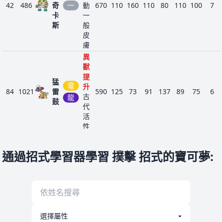
膽量
42
486
奇
一
動
670
110
160
110
80
110
100
7
食草
卡
一
斯
飄浮
般
結實
皮
朝北
299
岩
磁力
膚
375
30
45
135
45
90
30
3
鼻
沙之
異
力
獸
食土
提
猛
電
結實
升
84
1021
雷
590
125
73
91
137
89
75
6
鋼
可可
堅硬
古
龍
304
鼓
330
50
70
100
40
40
30
3
多拉
腦袋
代
岩
重金
活
屬
性
分析
白色
通過招式學習器學習 撲擊 招式的寶可夢
:
煤炭
煙霧
324
火
470
70
85
140
85
70
20
4
龜
日照
硬殼
盔甲
焦香
地
天秤
343
之軀
300
40
40
55
40
70
55
3
偶
超
飄浮