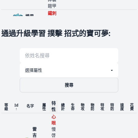
鎧甲
鐵刺
榛果
204
蟲
結實
290
50
65
90
35
35
15
2
球
防塵
通過升級學習 撲擊 招式的寶可夢
:
收穫
結實
蟲
貪吃
213
壺壺
505
20
10
230
10
230
5
4
鬼
岩
唱反
調
避雷
針
銳利
搜尋
鋼
盔甲
227
目光
465
65
80
140
40
70
70
5
鳥
飛
結實
碎裂
特
等
Id
屬
總
生
物
物
特
特
速
花
名字
鎧甲
級
↑
性
性
計
命
攻
防
攻
防
度
費
持久
心
力
眼
大奶
厚脂
雷
慢
241
一
490
95
80
105
40
70
100
5
罐
肪
吉
啓