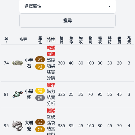
搜尋
Id
屬
總
生
物
物
特
特
速
花
特性
名字
↑
性
計
命
攻
防
攻
防
度
費
乾燥
皮膚
岩
小拳
堅硬
74
300
40
80
100
30
30
20
3
石
腦袋
地
結實
沙隱
飄浮
電
小磁
磁力
81
325
25
35
70
95
55
45
3
怪
結實
鋼
分析
搬巖
堅硬
岩
大岩
腦袋
95
385
35
45
160
30
45
70
4
蛇
結實
地
碎裂