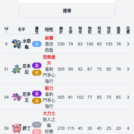
堅硬
搜尋
岩石
悠遊
水
古空
369
自如
485
100
90
130
45
65
55
4
棘魚
岩
Id
屬
總
生
物
物
特
特
速
花
特性
堅硬
名字
↑
性
計
命
攻
防
攻
防
度
費
腦袋
結實
水箭
結實
9
水
激流
530
79
83
100
85
105
78
3
龜
揚沙
雨盤
雷吉
恆淨
受熱激
377
岩
580
80
100
200
50
100
50
6
洛克
之軀
升
毒
尼多
結實
31
毒刺
505
90
92
87
75
85
76
3
后
地
過濾
鬥爭心
雷吉
恆淨
強行
379
斯奇
鋼
之軀
580
80
75
150
75
150
50
6
毅力
魯
輕金
毒
尼多
毒刺
34
505
81
102
77
85
75
85
3
屬
王
鬥爭心
地
食土
強行
岩
盾甲
410
結實
350
30
42
118
42
88
30
3
大力士
龍
鋼
隔音
迷人之
結實
一
軀
結草
39
胖丁
270
115
45
20
45
25
20
4
412
蟲
蛻皮
224
40
29
45
29
45
36
1
好勝
妖
兒