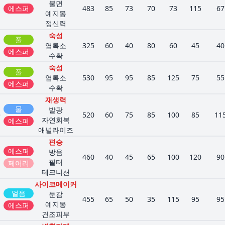
불면
에스퍼
483
85
73
70
73
115
67
예지몽
정신력
숙성
풀
엽록소
325
60
40
80
60
45
40
에스퍼
수확
숙성
풀
엽록소
530
95
95
85
125
75
55
에스퍼
수확
재생력
물
발광
520
60
75
85
100
85
11
자연회복
에스퍼
애널라이즈
편승
에스퍼
방음
460
40
45
65
100
120
90
필터
페어리
테크니션
사이코메이커
얼음
둔감
455
65
50
35
115
95
95
예지몽
에스퍼
건조피부