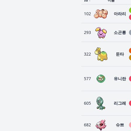
Id
↑
이름
102
아라리
293
소곤룡
322
둔타
577
유니란
605
리그레
682
슈쁘