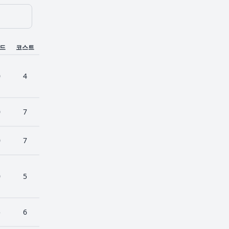
드
코스트
0
4
0
7
0
7
0
5
5
6