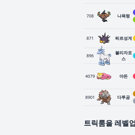
708
나목령
871
찌르성게
블리자포
896
스
4079
야돈
8901
다투곰
트릭룸을 레벨업