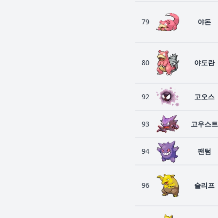
79
야돈
80
야도란
92
고오스
93
고우스트
94
팬텀
96
슬리프