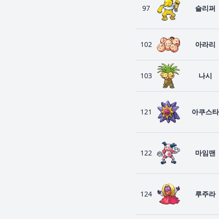
97
슬리퍼
102
아라리
103
나시
121
아쿠스타
122
마임맨
124
루주라