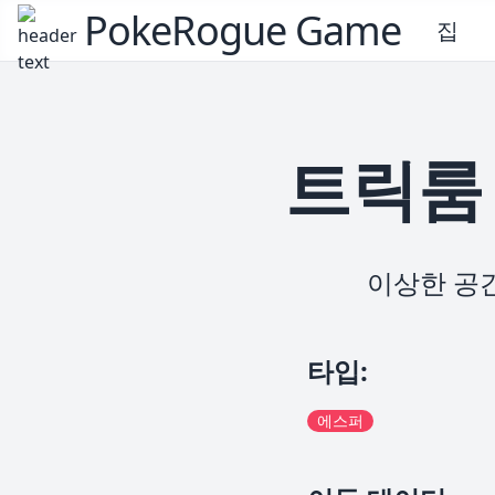
PokeRogue Game
집
트릭룸
이상한 공간
타입
:
에스퍼