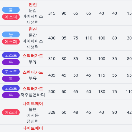
천진
물
둔감
315
90
65
65
40
40
15
마이페이스
에스퍼
재생력
천진
물
둔감
490
95
75
110
100
80
30
마이페이스
에스퍼
재생력
고스트
스펙터가드
310
30
35
30
100
35
80
부유
독
고스트
스펙터가드
405
45
50
45
115
55
95
부유
독
고스트
스펙터가드
500
60
65
60
130
75
11
저주받은바디
독
나이트메어
불면
에스퍼
328
60
48
45
43
90
42
예지몽
정신력
나이트메어