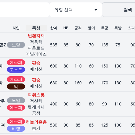
검색
특성
타입
합계
HP
공격
방어
특공
특방
스피
변환자재
적응력
곤Z
노말
535
85
80
70
135
75
9
다운로드
애널라이즈
에스퍼
편승
파
600
80
110
60
150
130
7
매지션
고스트
에스퍼
편승
파
680
80
160
60
170
130
8
매지션
악
파워스폿
노말
랑우
정신력
490
90
60
80
90
110
6
탄
텔레파시
에스퍼
공생
에스퍼
하늘의은총
리져
580
90
85
85
125
100
9
승기
비행