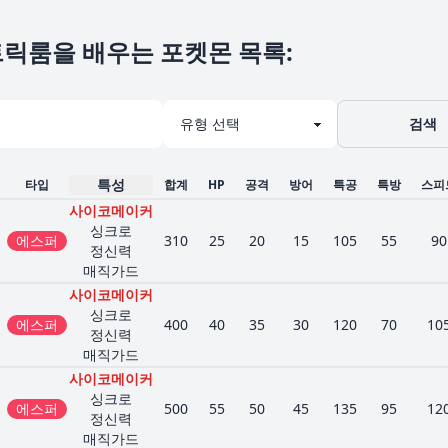
릭룸을 배우는 포켓몬 목록
:
검색
특성
타입
합계
HP
공격
방어
특공
특방
스피
사이코메이커
싱크로
에스퍼
310
25
20
15
105
55
90
정신력
매직가드
사이코메이커
싱크로
에스퍼
400
40
35
30
120
70
10
정신력
매직가드
사이코메이커
싱크로
에스퍼
500
55
50
45
135
95
12
정신력
매직가드