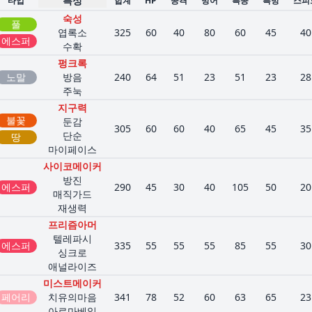
특성
타입
합계
HP
공격
방어
특공
특방
스피
숙성
풀
엽록소
325
60
40
80
60
45
40
에스퍼
수확
펑크록
노말
방음
240
64
51
23
51
23
28
주눅
지구력
불꽃
둔감
305
60
60
40
65
45
35
단순
땅
마이페이스
사이코메이커
방진
에스퍼
290
45
30
40
105
50
20
매직가드
재생력
프리즘아머
텔레파시
에스퍼
335
55
55
55
85
55
30
싱크로
애널라이즈
미스트메이커
페어리
치유의마음
341
78
52
60
63
65
23
아로마베일