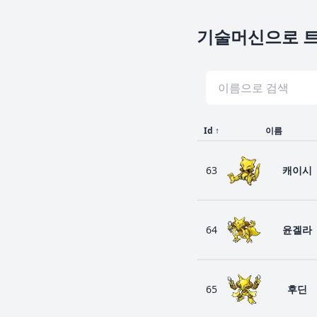
기술머신으로 트
Id
↑
이름
63
캐이시
64
윤겔라
65
후딘