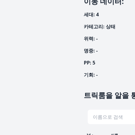
이동 데이터
:
세대
:
4
카테고리
:
상태
위력
:
-
명중
:
-
PP:
5
기회
:
-
트릭룸을 알을 