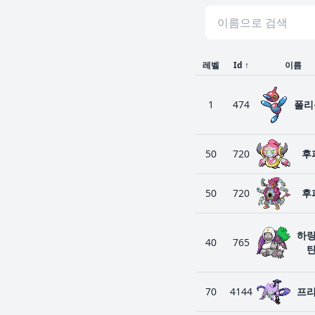
레벨
Id
↑
이름
1
474
폴리
50
720
후
50
720
후
하
40
765
70
4144
프