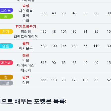
숙성
고스트
자연회복
309
43
70
48
50
60
38
통찰
풀
수확
전기로바꾸기
전기
피뢰침
435
48
101
95
91
85
15
일렉트릭메이커
필터
얼음
580
100
145
130
65
110
30
백의울음
천진
먹보
에스퍼
315
90
65
65
40
40
15
마이페이스
재생력
땅
발끈
555
113
70
120
135
65
52
심안
노말
으로 배우는 포켓몬 목록
: