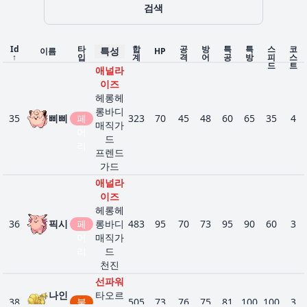
불면
검색
51
97
리
에
483
85
73
70
73
115
67
3
예지
퍼
스
몽
퍼
정신
Id
타
합
공
방
특
특
스
코
특성
이름
HP
↑
입
계
격
어
공
방
피
스
력
드
트
애널라
숙성
이즈
풀
나
엽록
1
103
530
95
95
85
125
75
55
4
헤롱헤
시
소
에
롱바디
수확
35
삐삐
페
스
323
70
45
48
60
65
35
4
매직가
어
퍼
사이
드
리
코메
프렌드
이커
가드
피
두꺼
애널라
그
운지
38
325
에
330
60
25
35
70
80
60
3
이즈
점
방
스
헤롱헤
프
마이
퍼
36
픽시
페
롱바디
483
95
70
73
95
90
60
3
페이
어
매직가
스
리
드
먹보
천진
사이
선파워
코메
나인
타오르
이커
38
불
505
73
76
75
81
100
100
3