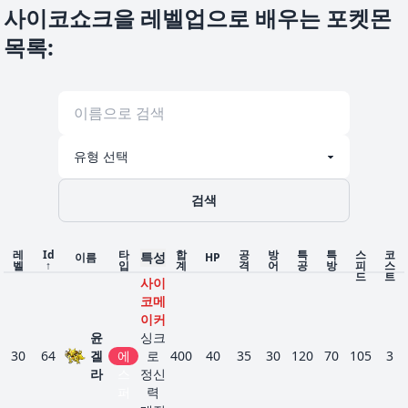
사이코쇼크을 레벨업으로 배우는 포켓몬
목록
:
검색
레
Id
타
합
공
방
특
특
스
코
특성
이름
HP
벨
↑
입
계
격
어
공
방
피
스
드
트
사이
코메
이커
윤
싱크
30
64
겔
에
로
400
40
35
30
120
70
105
3
라
스
정신
퍼
력