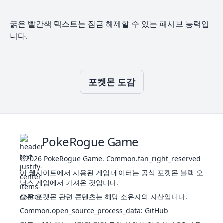
테일
는불꽃
두꺼
꽃
피
가뭄
운지
42
326
그
에
470
80
45
65
90
110
80
3
굵은 빨간색 텍스트는 잠금 해제할 수 있는 패시브 능력입
천하장
방
킹
스
사
니다.
마이
퍼
헤롱헤
페이
노
39
푸린
롱바디
270
115
45
20
45
25
20
4
스
말
페
승기
먹보
어
프렌드
스펙
리
포켓몬 도감
루
가드
바
터가
20
337
나
460
90
55
65
95
85
70
4
천하장
위
드
에
톤
사
부유
스
노
푸크
헤롱헤
퍼
테
변환
40
435
140
70
45
85
50
45
3
말
린
롱바디
페
오
자재
25
386
에
600
50
150
50
150
50
150
7
승기
어
PokeRogue Game
키
프레
스
통찰
리
스
셔
퍼
단순
©2026
PokeRogue Game
.
Common.fan_right_reserved
긴장
습기
감
고라
이 웹사이트에서 사용된 게임 데이터는 공식 포켓몬 블랙 오
54
물
날씨부
320
50
52
48
65
50
55
2
고
통찰
파덕
닉스 게임에서 가져온 것입니다.
정
20
574
디
에
승기
290
45
30
50
55
65
45
3
모든 포켓몬 관련 콘텐츠는 해당 소유자의 자산입니다.
쓱쓱
탱
스
그림
단순
Common.open_source_process_data
퍼
자밟
:
GitHub
습기
기