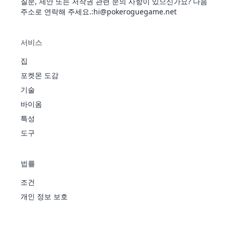
질문, 제안 또는 저작권 관련 문의 사항이 있으신가요? 다음
55
골덕
물
날씨부
500
80
82
78
95
80
85
2
긴장
주소로 연락해 주세요.
:hi@pokeroguegame.net
정
감
고
쓱쓱
통찰
디
사이코
20
575
에
승기
390
60
45
70
75
85
55
3
서비스
보
메이커
스
그림
미
캐이
싱크로
집
퍼
자밟
63
에
310
25
20
15
105
55
90
3
시
정신력
기
스
포켓몬 도감
매직가
긴장
퍼
기술
드
고
감
사이코
바이옴
디
통찰
메이커
20
576
모
에
승기
490
70
55
95
95
110
65
3
특성
윤겔
싱크로
아
스
그림
64
에
400
40
35
30
120
70
105
3
도구
라
정신력
젤
퍼
자밟
스
매직가
기
퍼
드
사이
법률
사이코
코메
메이커
이커
조건
유
싱크로
방진
65
후딘
에
500
55
50
45
135
95
120
3
20
577
니
에
290
45
30
40
105
50
20
3
개인 정보 보호
정신력
매직
스
란
스
매직가
가드
퍼
퍼
드
재생
천진
력