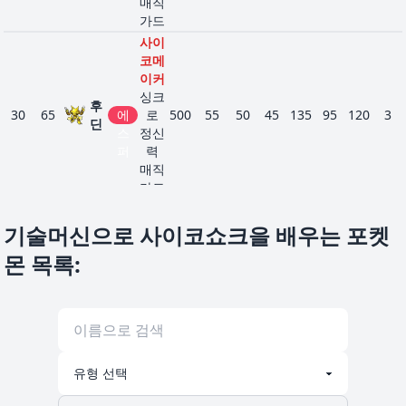
매직
가드
사이
코메
이커
싱크
후
30
65
에
로
500
55
50
45
135
95
120
3
딘
스
정신
퍼
력
매직
가드
나이
트메
기술머신으로 사이코쇼크을 배우는 포켓
어
슬
몬 목록
:
불면
45
96
리
에
328
60
48
45
43
90
42
3
예지
프
스
몽
퍼
정신
력
나이
트메
어
슬