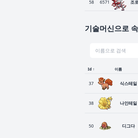
58
6571
조
기술머신으로 속
Id
↑
이름
37
식스테일
38
나인테일
50
디그다