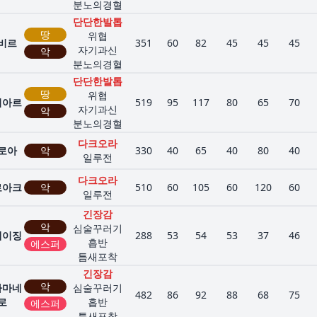
분노의경혈
단단한발톱
땅
위협
비르
351
60
82
45
45
45
자기과신
악
분노의경혈
단단한발톱
땅
위협
비아르
519
95
117
80
65
70
자기과신
악
분노의경혈
다크오라
로아
악
330
40
65
40
80
40
일루전
다크오라
로아크
악
510
60
105
60
120
60
일루전
긴장감
악
심술꾸러기
케이징
288
53
54
53
37
46
흡반
에스퍼
틈새포착
긴장감
악
라마네
심술꾸러기
482
86
92
88
68
75
로
흡반
에스퍼
틈새포착