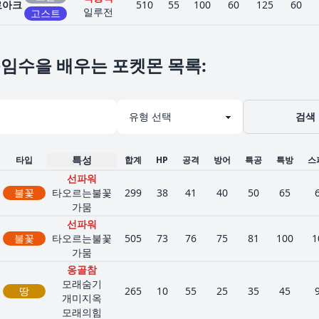
로아크
510
55
100
60
125
60
일루전
고스트
임수을 배우는 포켓몬 목록
:
검색
특성
타입
합계
HP
공격
방어
특공
특방
스
선파워
불꽃
타오르는불꽃
299
38
41
40
50
65
가뭄
선파워
불꽃
타오르는불꽃
505
73
76
75
81
100
1
가뭄
옹골참
모래숨기
땅
265
10
55
25
35
45
개미지옥
모래의힘