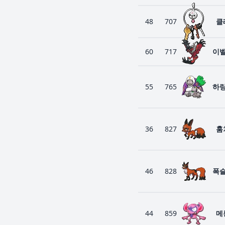
48
707
클
60
717
이
55
765
하
36
827
훔
46
828
폭
44
859
메