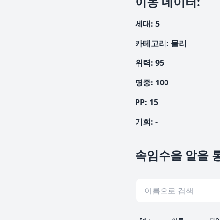
이동 데이터
:
세대
:
5
카테고리
:
물리
위력
:
95
명중
:
100
PP:
15
기회
:
-
속임수을 알을 