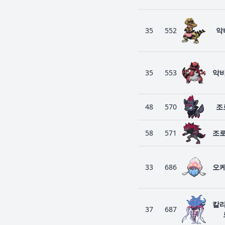
35
552
악
35
553
악
48
570
조
58
571
조
33
686
오
칼
37
687