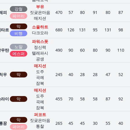
부유
강철
레피
짓궂은마음
470
57
80
91
80
87
페어리
매지션
악
소울하트
벨타르
680
126
131
95
131
98
다크오라
비행
파워스폿
노말
정신력
랑우탄
490
90
60
80
90
110
텔레파시
에스퍼
공생
매지션
도주
처우
악
245
40
28
28
47
52
곡예
잠복
매지션
도주
슬라이
악
455
70
58
58
87
92
곡예
잠복
퍼코트
악
짓궂은마음
롱꿍
265
45
45
30
55
40
통찰
페어리