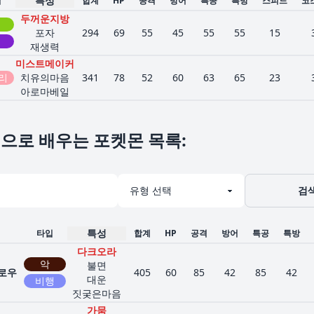
특성
입
합계
HP
공격
방어
특공
특방
스피드
코
두꺼운지방
포자
294
69
55
45
55
55
15
재생력
미스트메이커
리
치유의마음
341
78
52
60
63
65
23
아로마베일
으로 배우는 포켓몬 목록
:
검
특성
타입
합계
HP
공격
방어
특공
특방
다크오라
악
불면
로우
405
60
85
42
85
42
대운
비행
짓궂은마음
가뭄