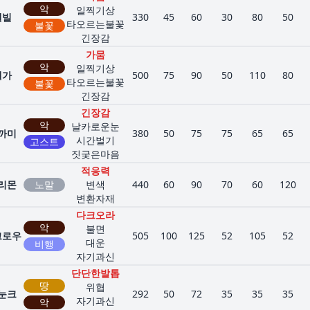
악
일찍기상
델빌
330
45
60
30
80
50
타오르는불꽃
불꽃
긴장감
가뭄
악
일찍기상
헬가
500
75
90
50
110
80
타오르는불꽃
불꽃
긴장감
긴장감
악
날카로운눈
까미
380
50
75
75
65
65
시간벌기
고스트
짓궂은마음
적응력
리몬
노말
변색
440
60
90
70
60
120
변환자재
다크오라
악
불면
크로우
505
100
125
52
105
52
대운
비행
자기과신
단단한발톱
땅
위협
눈크
292
50
72
35
35
35
자기과신
악