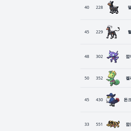
40
228
45
229
48
302
깜
50
352
켈
45
430
돈
33
551
깜