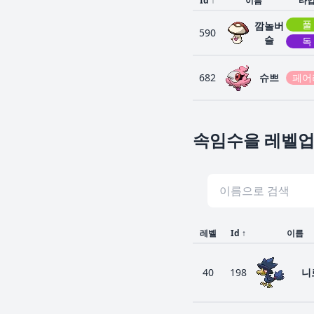
Id
↑
이름
타
풀
깜놀버
590
슬
독
682
슈쁘
페어
속임수을 레벨업
레벨
Id
↑
이름
40
198
니