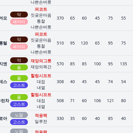
나쁜손버릇
퍼코트
악
짓궂은마음
겨모
370
65
60
45
75
55
통찰
페어리
나쁜손버릇
퍼코트
악
짓궂은마음
롱털
510
95
120
65
95
75
통찰
페어리
나쁜손버릇
악
재앙의그릇
지엔
570
85
85
100
95
135
재앙의목간
풀
힐링시프트
풀
데스
대접
308
40
45
45
74
54
고스트
내열
힐링시프트
풀
우린차
대접
508
71
60
106
121
80
고스트
내열
노말
적응력
로아
330
35
60
40
85
40
일루전
고스트
노말
적응력