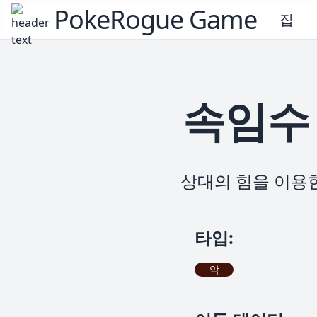
PokeRogue Game
집
속임수
상대의 힘을 이용
타입
:
악