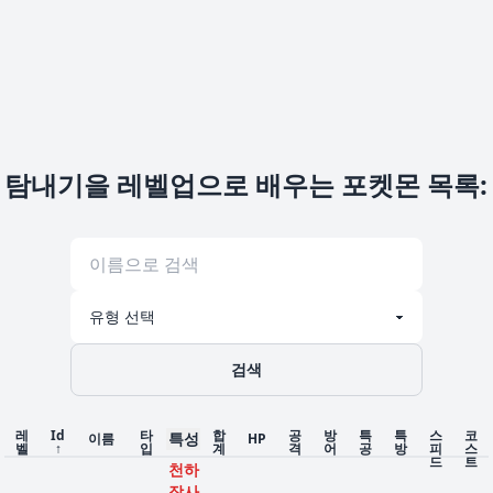
탐내기을 레벨업으로 배우는 포켓몬 목록
:
검색
레
Id
타
합
공
방
특
특
스
코
특성
이름
HP
벨
↑
입
계
격
어
공
방
피
스
드
트
천하
장사