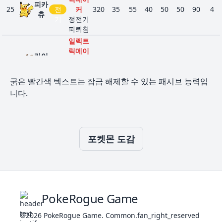
력
피카
이
말
25
전
커
320
35
55
40
50
50
90
4
위험
츄
기
정전기
예지
피뢰침
단순
샤
일렉트
저수
1
134
미
물
525
130
65
60
110
95
65
4
릭메이
촉촉
라이
드
26
전
커
485
60
90
55
90
80
110
3
바디
츄
기
정전기
쥬
단순
굵은 빨간색 텍스트는 잠금 해제할 수 있는 패시브 능력입
피뢰침
피
1
135
전
축전
525
65
65
60
110
95
130
4
니다.
단단한
썬
기
속보
발톱
더
모래
모래숨
단순
27
땅
300
50
75
85
20
30
40
2
두지
기
부
타오
모래헤
1
136
스
불
르는
525
65
130
60
95
110
65
4
포켓몬 도감
치기
터
꽃
불꽃
단단한
근성
발톱
숙성
모래숨
면역
28
고지
땅
450
75
100
110
45
55
65
2
잠
기
두꺼
1
143
만
노
540
160
110
65
65
110
30
5
모래헤
PokeRogue Game
운지
보
말
치기
방
©2026
PokeRogue Game
애널라
.
Common.fan_right_reserved
먹보