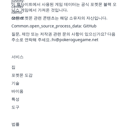
이즈
이 웹사이트에서 사용된 게임 데이터는 공식 포켓몬 블랙 오
단순
헤롱헤
닉스 게임에서 가져온 것입니다.
에
싱크
롱바디
1
196
브
에
로
525
65
65
60
130
95
110
4
35
삐삐
페
323
70
45
48
60
65
35
4
모든 포켓몬 관련 콘텐츠는 해당 소유자의 자산입니다.
매직가
이
스
매직
어
드
Common.open_source_process_data
:
GitHub
퍼
미러
리
프렌드
질문, 제안 또는 저작권 관련 문의 사항이 있으신가요? 다음
단순
가드
주소로 연락해 주세요.
블
싱크
:hi@pokeroguegame.net
애널라
1
197
래
악
로
525
95
65
110
60
130
65
4
이즈
키
정신
헤롱헤
서비스
력
36
픽시
페
롱바디
483
95
70
73
95
90
60
3
두꺼
어
매직가
집
운지
리
드
포켓몬 도감
깜
방
천진
1
216
지
노
픽업
330
60
80
50
50
50
40
4
기술
선파워
곰
말
속보
식스
타오르
바이옴
꿀모
37
불
299
38
41
40
50
65
65
3
테일
는불꽃
으기
꽃
특성
가뭄
두꺼
도구
선파워
운지
나인
타오르
방
38
불
505
73
76
75
81
100
100
3
링
테일
는불꽃
1
217
노
근성
500
90
130
75
75
75
55
4
꽃
법률
곰
가뭄
말
속보