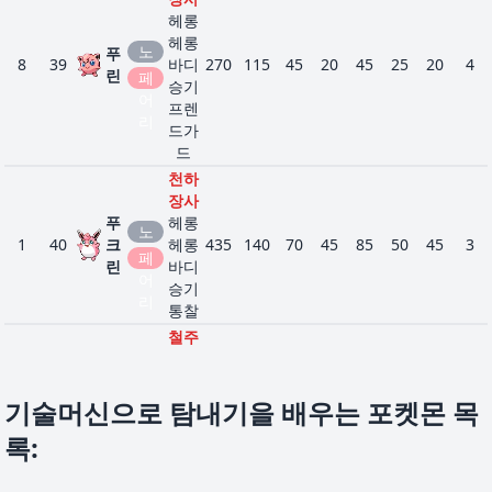
헤롱
헤롱
노
푸
8
39
바디
270
115
45
20
45
25
20
4
말
린
페
승기
어
프렌
리
드가
드
천하
장사
푸
헤롱
노
1
40
크
헤롱
435
140
70
45
85
50
45
3
말
페
린
바디
어
승기
리
통찰
철주
먹
의기
망
양양
기술머신으로 탐내기을 배우는 포켓몬 목
1
56
격
305
40
80
35
35
45
70
4
키
분노
투
록
:
의경
혈
오기