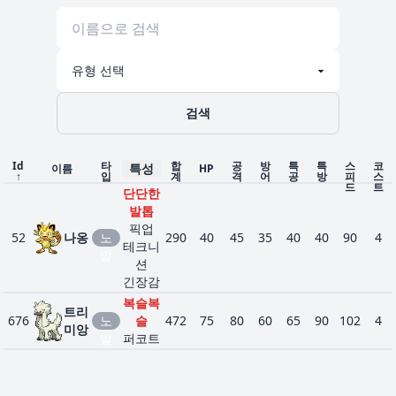
검색
Id
타
합
공
방
특
특
스
코
특성
이름
HP
↑
입
계
격
어
공
방
피
스
드
트
단단한
발톱
픽업
52
나옹
노
290
40
45
35
40
40
90
4
테크니
말
션
긴장감
복슬복
트리
676
노
슬
472
75
80
60
65
90
102
4
미앙
말
퍼코트