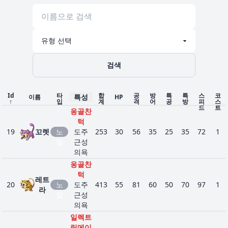
퍼코
트
자연
회복
럭
하늘
1
113
노
450
250
5
5
35
105
50
5
키
의은
검색
말
총
치유
의마
Id
타
합
공
방
특
특
스
코
특성
이름
HP
↑
입
계
격
어
공
방
피
스
음
드
트
옹골찬
사이
턱
코메
19
꼬렛
노
도주
253
30
56
35
25
35
72
1
이커
루
말
근성
얼
둔감
16
124
주
455
65
50
35
115
95
95
4
의욕
음
예지
에
라
옹골찬
몽
스
턱
건조
퍼
레트
20
노
도주
413
55
81
60
50
70
97
1
피부
라
말
근성
단순
의욕
도주
이
일렉트
적응
1
133
브
노
325
55
55
50
45
65
55
4
릭메이