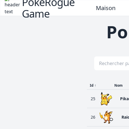
PokeRogue
Maison
Game
Po
Id
↑
Nom
25
Pik
26
Rai