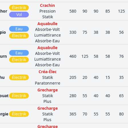
Crachin
Électrik
thor
Pression
580
90
90
85
125
Vol
Statik
Aquabulle
Eau
Absorbe-Volt
pio
330
75
38
38
56
Lumiattirance
Électrik
Absorbe-Eau
Aquabulle
Eau
Absorbe-Volt
turn
460
125
58
58
76
Lumiattirance
Électrik
Absorbe-Eau
Créa-Élec
chu
Électrik
Statik
205
20
40
15
35
Paratonnerre
Grecharge
ouat
Électrik
Statik
280
55
40
40
65
Plus
Grecharge
ergie
Électrik
Statik
365
70
55
55
80
Plus
Grecharge