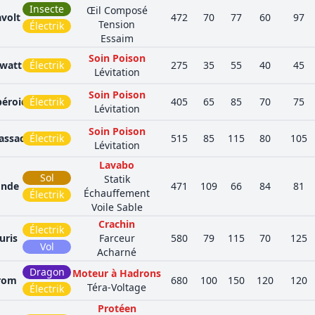
Insecte
Œil Composé
volt
472
70
77
60
97
Tension
Électrik
Essaim
Soin Poison
watt
Électrik
275
35
55
40
45
Lévitation
Soin Poison
éroie
Électrik
405
65
85
70
75
Lévitation
Soin Poison
ssacre
Électrik
515
85
115
80
105
Lévitation
Lavabo
Sol
Statik
onde
471
109
66
84
81
Échauffement
Électrik
Voile Sable
Crachin
Électrik
uris
Farceur
580
79
115
70
125
Vol
Acharné
Dragon
Moteur à Hadrons
rom
680
100
150
120
120
Téra-Voltage
Électrik
Protéen