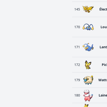
145
Élec
170
Lou
171
Lan
172
Pi
179
Watt
180
Lain