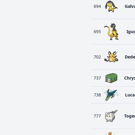
694
Galv
695
Igu
702
Ded
737
Chrys
738
Luc
777
Toge