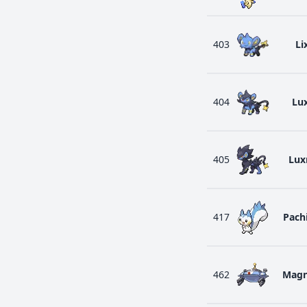
403
Li
404
Lu
405
Lux
417
Pach
462
Magn