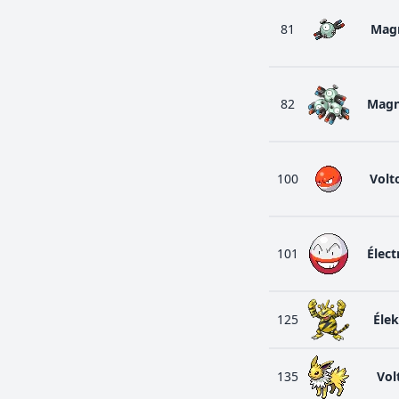
81
Mag
82
Magn
100
Volt
101
Élec
125
Éle
135
Volt