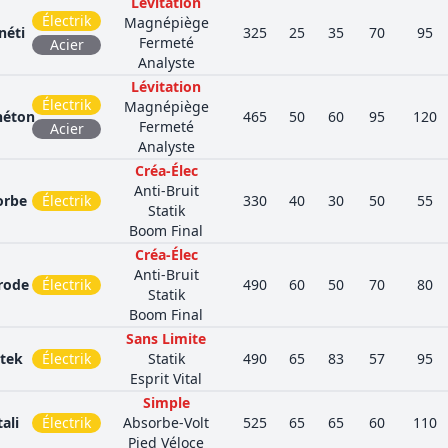
Lévitation
Électrik
Magnépiège
néti
325
25
35
70
95
Fermeté
Acier
Analyste
Lévitation
Électrik
Magnépiège
éton
465
50
60
95
120
Fermeté
Acier
Analyste
Créa-Élec
Anti-Bruit
orbe
Électrik
330
40
30
50
55
Statik
Boom Final
Créa-Élec
Anti-Bruit
trode
Électrik
490
60
50
70
80
Statik
Boom Final
Sans Limite
ktek
Électrik
Statik
490
65
83
57
95
Esprit Vital
Simple
ali
Électrik
Absorbe-Volt
525
65
65
60
110
Pied Véloce