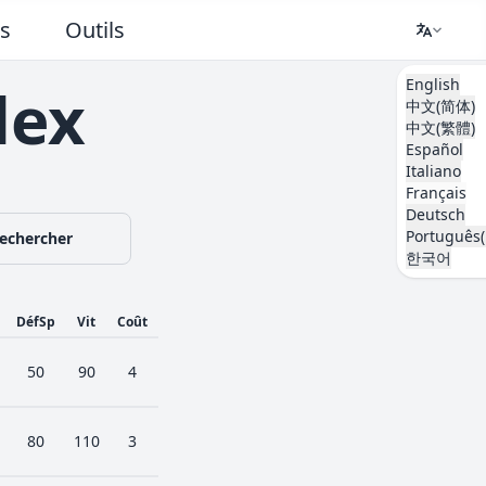
ts
Outils
English
dex
中文(简体)
中文(繁體)
Español
Italiano
Français
Deutsch
Português(
echercher
한국어
DéfSp
Vit
Coût
50
90
4
80
110
3