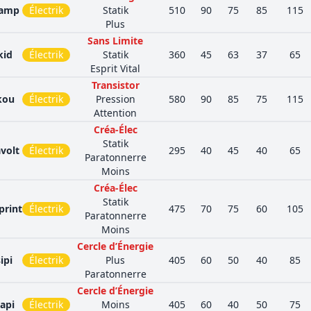
ramp
Électrik
Statik
510
90
75
85
115
Plus
Sans Limite
kid
Électrik
Statik
360
45
63
37
65
Esprit Vital
Transistor
kou
Électrik
Pression
580
90
85
75
115
Attention
Créa-Élec
Statik
volt
Électrik
295
40
45
40
65
Paratonnerre
Moins
Créa-Élec
Statik
print
Électrik
475
70
75
60
105
Paratonnerre
Moins
Cercle d’Énergie
ipi
Électrik
Plus
405
60
50
40
85
Paratonnerre
Cercle d’Énergie
api
Électrik
Moins
405
60
40
50
75