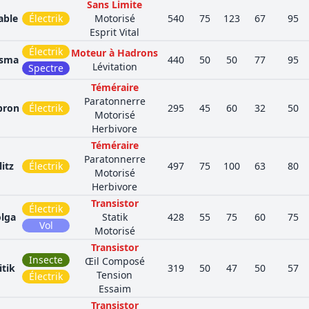
Sans Limite
able
Électrik
Motorisé
540
75
123
67
95
Esprit Vital
Électrik
Moteur à Hadrons
isma
440
50
50
77
95
Lévitation
Spectre
Téméraire
Paratonnerre
bron
Électrik
295
45
60
32
50
Motorisé
Herbivore
Téméraire
Paratonnerre
litz
Électrik
497
75
100
63
80
Motorisé
Herbivore
Transistor
Électrik
lga
Statik
428
55
75
60
75
Vol
Motorisé
Transistor
Insecte
Œil Composé
itik
319
50
47
50
57
Tension
Électrik
Essaim
Transistor