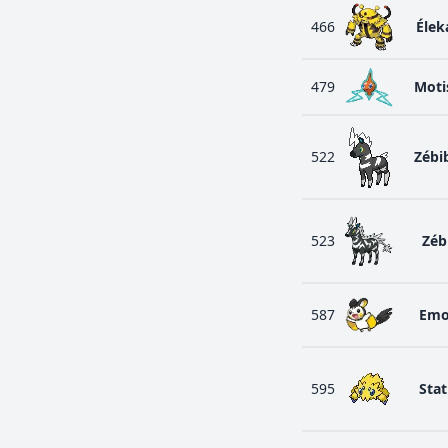
466
Élek
479
Mot
522
Zébi
523
Zéb
587
Emo
595
Stat