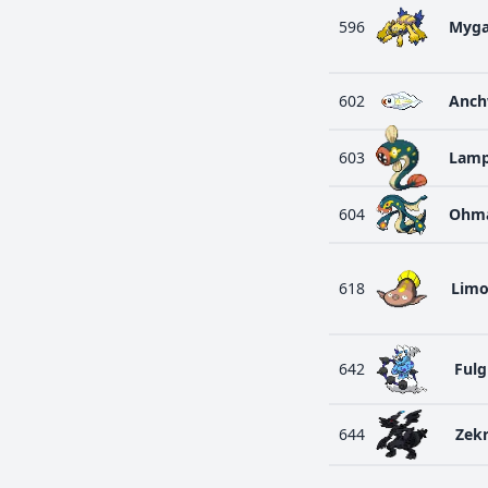
596
Myga
602
Anch
603
Lamp
604
Ohma
618
Lim
642
Fulg
644
Zek