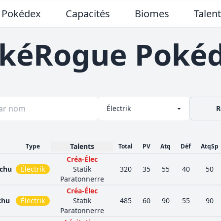
Pokédex
Capacités
Biomes
Talen
kéRogue Poké
R
Talents
Type
Total
PV
Atq
Déf
AtqSp
Créa-Élec
achu
Électrik
Statik
320
35
55
40
50
Paratonnerre
Créa-Élec
chu
Électrik
Statik
485
60
90
55
90
Paratonnerre