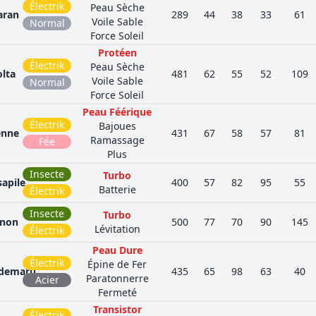
Électrik
Peau Sèche
aran
289
44
38
33
61
Voile Sable
Normal
Force Soleil
Protéen
Électrik
Peau Sèche
olta
481
62
55
52
109
Voile Sable
Normal
Force Soleil
Peau Féérique
Électrik
Bajoues
enne
431
67
58
57
81
Ramassage
Fée
Plus
Insecte
Turbo
apile
400
57
82
95
55
Batterie
Électrik
Insecte
Turbo
anon
500
77
70
90
145
Lévitation
Électrik
Peau Dure
Électrik
Épine de Fer
demaru
435
65
98
63
40
Paratonnerre
Acier
Fermeté
Transistor
Électrik