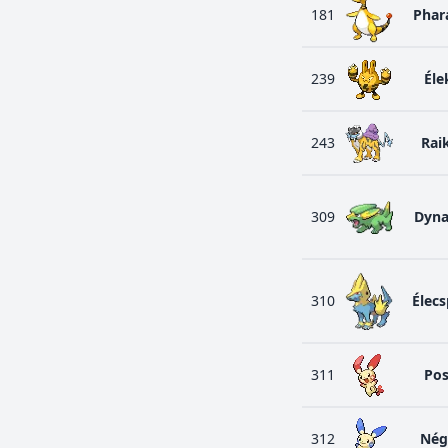
181
Pha
239
Éle
243
Rai
309
Dyna
310
Élecs
311
Pos
312
Nég