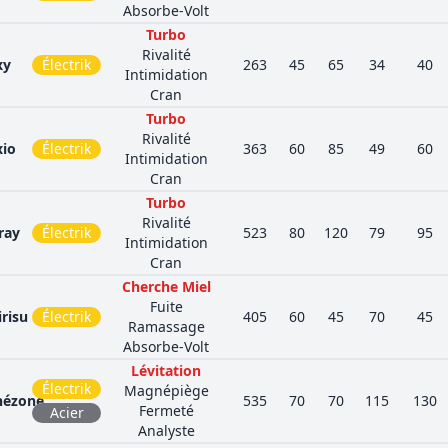
Absorbe-Volt
Turbo
Rivalité
xy
Électrik
263
45
65
34
40
Intimidation
Cran
Turbo
Rivalité
xio
Électrik
363
60
85
49
60
Intimidation
Cran
Turbo
Rivalité
ray
Électrik
523
80
120
79
95
Intimidation
Cran
Cherche Miel
Fuite
irisu
Électrik
405
60
45
70
45
Ramassage
Absorbe-Volt
Lévitation
Électrik
Magnépiège
ézone
535
70
70
115
130
Fermeté
Acier
Analyste