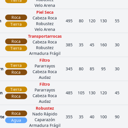
Tierra
Velo Arena
Piel Seca
Roca
Cabeza Roca
m
495
80
120
130
55
Robustez
Tierra
Velo Arena
Transportarrocas
Roca
Cabeza Roca
385
35
45
160
30
Robustez
Tierra
Armadura Frágil
Filtro
Tierra
Pararrayos
rn
345
80
85
95
30
Cabeza Roca
Roca
Audaz
Filtro
Tierra
Pararrayos
on
485
105
130
120
45
Cabeza Roca
Roca
Audaz
Robustez
Roca
Nado Rápido
te
355
35
40
100
90
Caparazón
Agua
Armadura Frágil