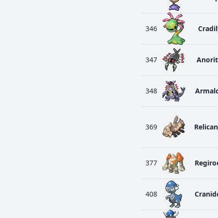
346
Cradil
347
Anori
348
Armal
369
Relica
377
Regiro
408
Cranid