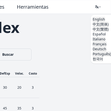
es
Herramientas
English
dex
中文(简体)
中文(繁體)
Español
Italiano
Français
Deutsch
Português(
Buscar
한국어
DefEsp
Veloc.
Costo
30
20
3
45
35
3