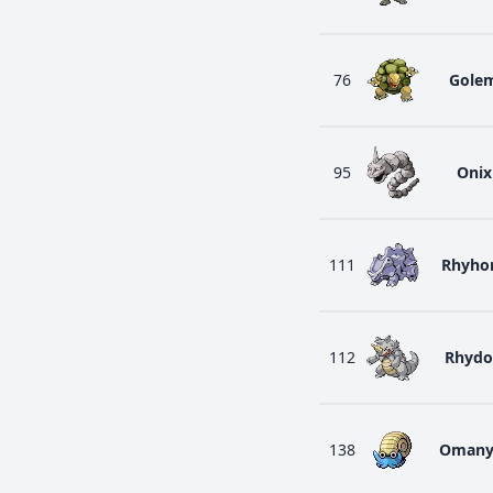
76
Gole
95
Onix
111
Rhyho
112
Rhyd
138
Omany