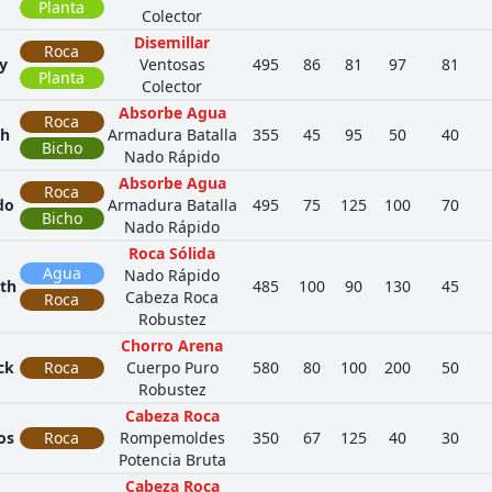
Planta
Colector
Disemillar
Roca
y
Ventosas
495
86
81
97
81
Planta
Colector
Absorbe Agua
Roca
th
Armadura Batalla
355
45
95
50
40
Bicho
Nado Rápido
Absorbe Agua
Roca
do
Armadura Batalla
495
75
125
100
70
Bicho
Nado Rápido
Roca Sólida
Agua
Nado Rápido
nth
485
100
90
130
45
Cabeza Roca
Roca
Robustez
Chorro Arena
ck
Roca
Cuerpo Puro
580
80
100
200
50
Robustez
Cabeza Roca
os
Roca
Rompemoldes
350
67
125
40
30
Potencia Bruta
Cabeza Roca