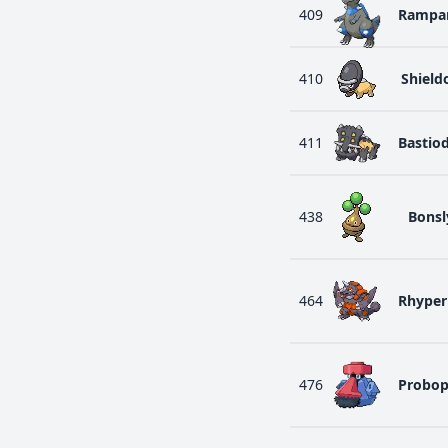
409
Rampa
410
Shield
411
Bastio
438
Bonsl
464
Rhyper
476
Probop