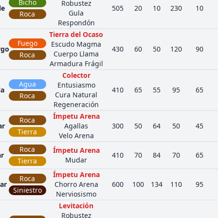
Bicho
Robustez
le
505
20
10
230
10
Gula
Roca
Respondón
Tierra del Ocaso
Fuego
Escudo Magma
rgo
430
60
50
120
90
Cuerpo Llama
Roca
Armadura Frágil
Colector
Agua
Entusiasmo
la
410
65
55
95
65
Cura Natural
Roca
Regeneración
Ímpetu Arena
Roca
ar
Agallas
300
50
64
50
45
Tierra
Velo Arena
Roca
Ímpetu Arena
ar
410
70
84
70
65
Mudar
Tierra
Ímpetu Arena
Roca
tar
Chorro Arena
600
100
134
110
95
Siniestro
Nerviosismo
Levitación
Robustez