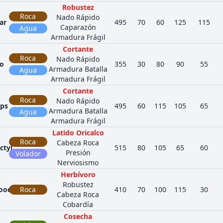
Robustez
Roca
Nado Rápido
ar
495
70
60
125
115
Caparazón
Agua
Armadura Frágil
Cortante
Roca
Nado Rápido
o
355
30
80
90
55
Armadura Batalla
Agua
Armadura Frágil
Cortante
Roca
Nado Rápido
ps
495
60
115
105
65
Armadura Batalla
Agua
Armadura Frágil
Latido Oricalco
Roca
Cabeza Roca
ctyl
515
80
105
65
60
Presión
Volador
Nerviosismo
Herbívoro
Robustez
oodo
Roca
410
70
100
115
30
Cabeza Roca
Cobardía
Cosecha