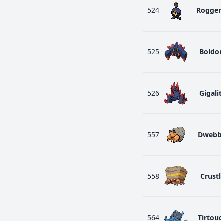
524
Roggen
525
Boldo
526
Gigali
557
Dwebb
558
Crust
564
Tirtou