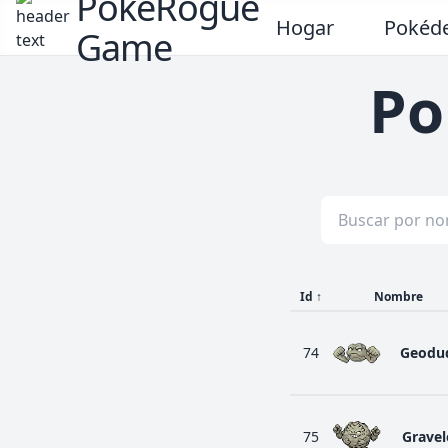
PokeRogue
Hogar
Pokéd
Game
Po
Id
↑
Nombre
74
Geodu
75
Gravel