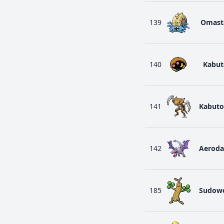
139
Omast
140
Kabut
141
Kabuto
142
Aeroda
185
Sudow