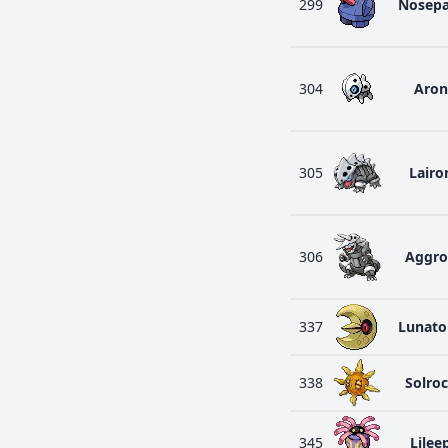
299
Nosepa
304
Aron
305
Lairo
306
Aggr
337
Lunato
338
Solro
345
Lilee