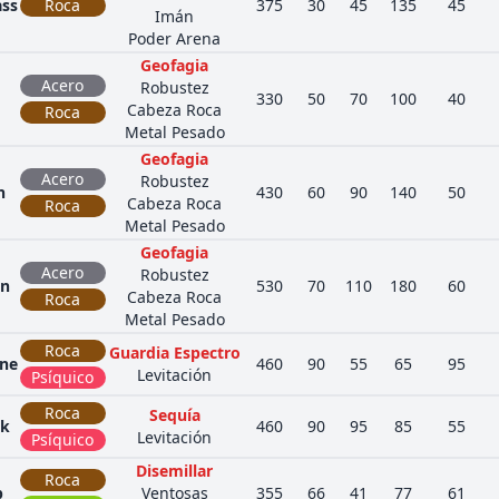
ss
Roca
375
30
45
135
45
Imán
Poder Arena
Geofagia
Acero
Robustez
330
50
70
100
40
Cabeza Roca
Roca
Metal Pesado
Geofagia
Acero
Robustez
n
430
60
90
140
50
Cabeza Roca
Roca
Metal Pesado
Geofagia
Acero
Robustez
on
530
70
110
180
60
Cabeza Roca
Roca
Metal Pesado
Roca
Guardia Espectro
ne
460
90
55
65
95
Levitación
Psíquico
Roca
Sequía
ck
460
90
95
85
55
Levitación
Psíquico
Disemillar
Roca
p
Ventosas
355
66
41
77
61