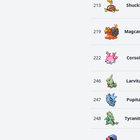
213
Shuck
219
Magca
222
Corso
246
Larvit
247
Pupit
248
Tyrani