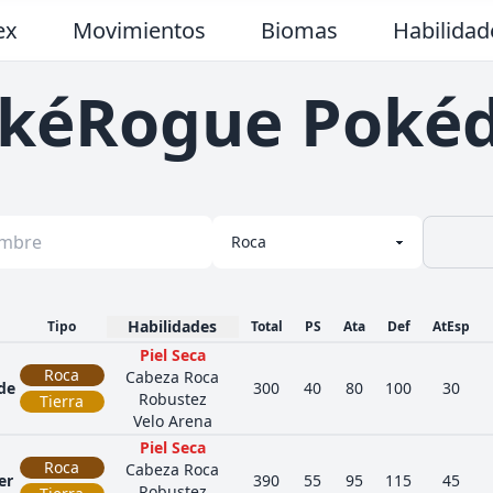
ex
Movimientos
Biomas
Habilidad
kéRogue Poké
Habilidades
Tipo
Total
PS
Ata
Def
AtEsp
Piel Seca
Roca
Cabeza Roca
de
300
40
80
100
30
Robustez
Tierra
Velo Arena
Piel Seca
Roca
Cabeza Roca
er
390
55
95
115
45
Robustez