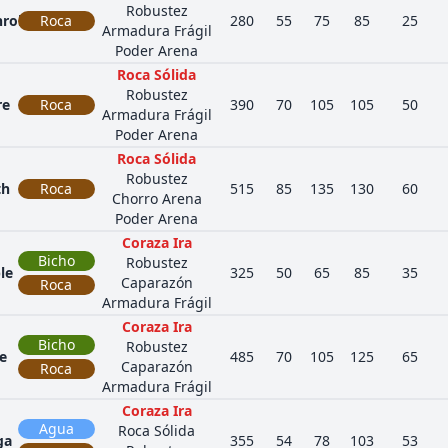
Robustez
rola
Roca
280
55
75
85
25
Armadura Frágil
Poder Arena
Roca Sólida
Robustez
re
Roca
390
70
105
105
50
Armadura Frágil
Poder Arena
Roca Sólida
Robustez
th
Roca
515
85
135
130
60
Chorro Arena
Poder Arena
Coraza Ira
Bicho
Robustez
le
325
50
65
85
35
Caparazón
Roca
Armadura Frágil
Coraza Ira
Bicho
Robustez
le
485
70
105
125
65
Caparazón
Roca
Armadura Frágil
Coraza Ira
Agua
Roca Sólida
ga
355
54
78
103
53