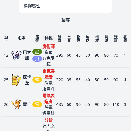
感應
降雨
櫻
悠遊
11
368
花
水
自如
485
55
84
105
114
75
52
3
搜尋
魚
濕潤
之軀
Id
屬
總
生
物
物
特
特
速
花
特性
多重
名字
↑
性
計
命
攻
防
攻
防
度
費
鱗片
魔術師
愛
悠遊
蟲
巴大
複眼
22
370
心
水
330
43
30
55
40
65
97
2
12
395
60
45
50
90
80
70
1
自如
蝶
有色眼
魚
飛
濕潤
鏡
之軀
電氣製
精神
皮卡
造者
25
電
320
35
55
40
50
50
90
4
製造
丘
靜電
艾
者
避雷針
超
路
不屈
1
475
518
68
125
65
65
115
80
3
電氣製
雷
之心
格
造者
朵
鋒銳
26
雷丘
電
485
60
90
55
90
80
110
3
靜電
正義
避雷針
之心
分析
降雪
雪
迷人之
冰
雪隱