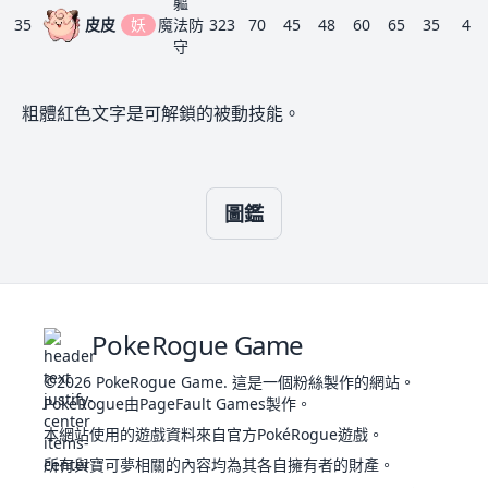
20
478
妖
480
70
80
70
80
70
110
3
軀
詛咒
幽
女
35
皮皮
妖
魔法防
323
70
45
48
60
65
35
4
之軀
守
惡作
友情防
劇之
守
彩
心
粗體紅色文字是可解鎖的被動技能。
蟲
分析
25
666
粉
鱗粉
411
80
52
50
90
50
89
1
飛
迷人之
蝶
複眼
皮可
軀
友情
36
妖
483
95
70
73
95
90
60
3
西
魔法防
防守
守
圖鑑
薄霧
純樸
製造
大力士
粉
者
迷人之
9
682
香
妖
治癒
341
78
52
60
63
65
23
3
一
軀
香
之心
39
胖丁
270
115
45
20
45
25
20
4
好勝
妖
芳香
PokeRogue Game
友情防
幕
守
薄霧
©2026
PokeRogue Game
.
這是一個粉絲製作的網站。
大力士
製造
PokéRogue由PageFault Games製作。
迷人之
芳
一
者
胖可
40
軀
435
140
70
45
85
50
45
3
本網站使用的遊戲資料來自官方PokéRogue遊戲。
15
683
香
妖
治癒
462
101
72
72
99
89
29
3
丁
妖
好勝
精
之心
所有與寶可夢相關的內容均為其各自擁有者的財產。
察覺
芳香