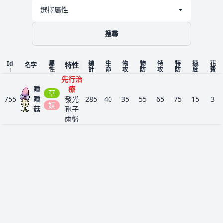
搜尋
Id
屬
總
生
物
物
特
特
速
花
特性
名字
↑
性
計
命
攻
防
攻
防
度
費
先行治
睡
療
草
755
睡
發光
285
40
35
55
65
75
15
3
妖
菇
孢子
雨盤