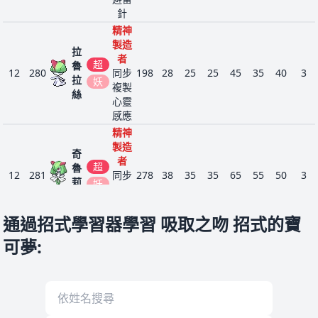
針
精神
製造
拉
者
超
魯
12
280
同步
198
28
25
25
45
35
40
3
拉
妖
複製
絲
心靈
感應
精神
製造
奇
者
超
魯
12
281
同步
278
38
35
35
65
55
50
3
莉
妖
複製
安
心靈
感應
通過招式學習器學習 吸取之吻 招式的寶
精神
可夢
:
製造
沙
者
超
12
282
奈
同步
518
68
65
65
125
115
80
3
妖
朵
複製
心靈