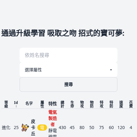
通過升級學習 吸取之吻 招式的寶可夢
:
搜尋
等
Id
屬
總
生
物
物
特
特
速
花
特性
名字
級
↑
性
計
命
攻
防
攻
防
度
費
電氣
製造
皮
者
進化
25
卡
電
430
45
80
50
75
60
120
4
靜電
丘
避雷