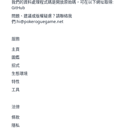
我們的資料處理程式碼是開放原始碼，可在以下網址取得
:
夢魘
幕
GitHub
催眠
不眠
綿
焦香
96
超
328
60
48
45
43
90
42
3
貘
預知夢
問題、建議或版權疑慮？請聯絡我
綿
之軀
12
684
妖
341
62
48
66
59
57
49
3
精神力
們
:hi@pokeroguegame.net
泡
甜幕
夢魘
芙
輕裝
引夢
不眠
焦香
97
超
483
85
73
70
73
115
67
3
胖
服務
貘人
預知夢
之軀
12
685
甜
妖
480
82
80
86
85
75
72
3
精神力
甜幕
主頁
妮
精神製
輕裝
圖鑑
造者
單純
仙
冰
迷脣
遲鈍
招式
迷人
124
455
65
50
35
115
95
95
4
子
姐
預知夢
超
35
700
妖
之軀
525
95
65
65
110
130
60
4
生態環境
伊
乾燥皮
妖精
布
膚
特性
皮膚
變幻自
工具
飄浮
151
夢幻
超
如
600
100
100
100
100
100
100
6
惡作
鑰
同步
鋼
劇之
24
707
圈
470
57
80
91
80
87
75
4
分析
法律
心
妖
兒
迷人之
魔術
條款
軀
師
皮寶
173
妖
魔法防
218
50
25
28
45
55
15
3
隱私
有色
寶
守