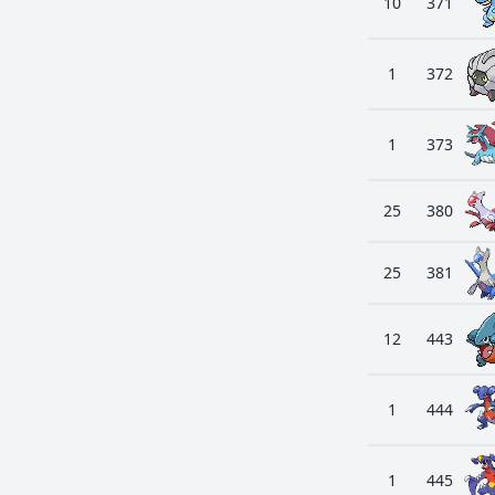
10
371
1
372
1
373
25
380
25
381
12
443
1
444
1
445