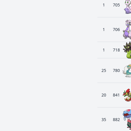
1
705
1
706
1
718
25
780
20
841
35
882