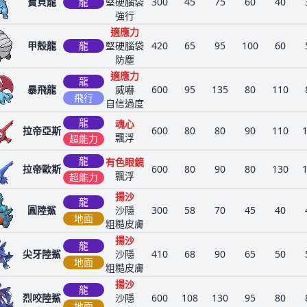
寶貝龍
龍
堅硬腦袋
300
45
75
60
40
強行
適應力
甲殼龍
龍
堅硬腦袋
420
65
95
100
60
防塵
適應力
龍
暴飛龍
威嚇
600
95
135
80
110
飛行
自信過度
龍
魂心
拉帝亞斯
600
80
80
90
110
飄浮
超能力
龍
有色眼鏡
拉帝歐斯
600
80
90
80
130
飄浮
超能力
揚沙
龍
圓陸鯊
沙隱
300
58
70
45
40
地面
粗糙皮膚
揚沙
龍
尖牙陸鯊
沙隱
410
68
90
65
50
地面
粗糙皮膚
揚沙
龍
烈咬陸鯊
沙隱
600
108
130
95
80
地面