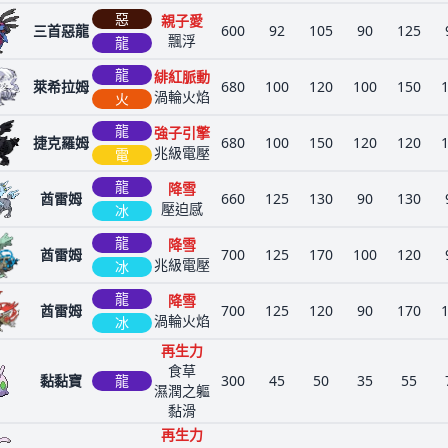
惡
親子愛
三首惡龍
600
92
105
90
125
飄浮
龍
龍
緋紅脈動
萊希拉姆
680
100
120
100
150
渦輪火焰
火
龍
強子引擎
捷克羅姆
680
100
150
120
120
兆級電壓
電
龍
降雪
酋雷姆
660
125
130
90
130
壓迫感
冰
龍
降雪
酋雷姆
700
125
170
100
120
兆級電壓
冰
龍
降雪
酋雷姆
700
125
120
90
170
渦輪火焰
冰
再生力
食草
黏黏寶
龍
300
45
50
35
55
濕潤之軀
黏滑
再生力