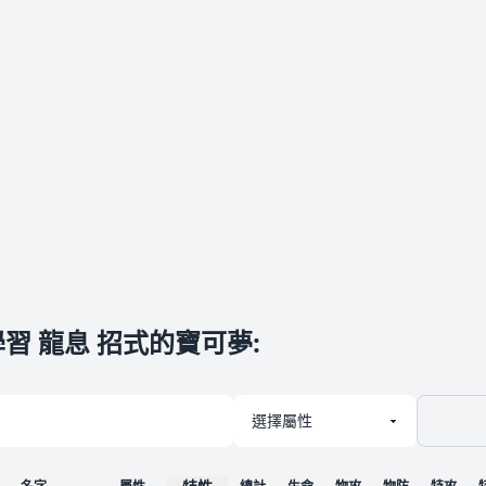
習 龍息 招式的寶可夢
: