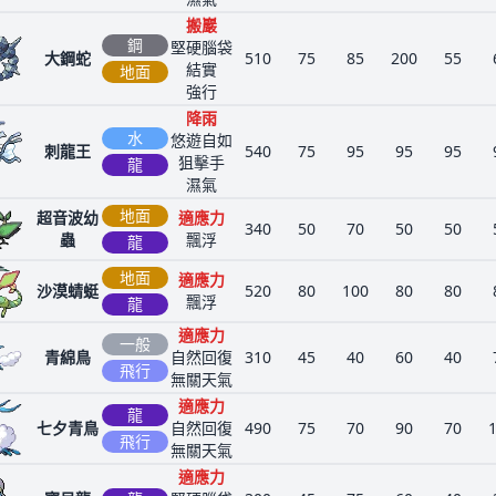
搬巖
鋼
堅硬腦袋
大鋼蛇
510
75
85
200
55
結實
地面
強行
降雨
水
悠遊自如
刺龍王
540
75
95
95
95
狙擊手
龍
濕氣
地面
超音波幼
適應力
340
50
70
50
50
蟲
飄浮
龍
地面
適應力
沙漠蜻蜓
520
80
100
80
80
飄浮
龍
適應力
一般
青綿鳥
自然回復
310
45
40
60
40
飛行
無關天氣
適應力
龍
七夕青鳥
自然回復
490
75
70
90
70
飛行
無關天氣
適應力