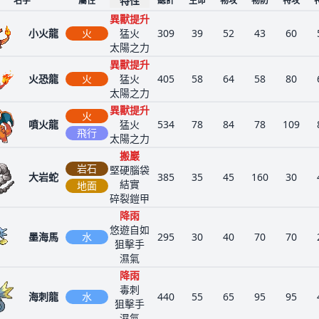
特性
名字
屬性
總計
生命
物攻
物防
特攻
異獸提升
小火龍
火
猛火
309
39
52
43
60
太陽之力
異獸提升
火恐龍
火
猛火
405
58
64
58
80
太陽之力
異獸提升
火
噴火龍
猛火
534
78
84
78
109
飛行
太陽之力
搬巖
岩石
堅硬腦袋
大岩蛇
385
35
45
160
30
結實
地面
碎裂鎧甲
降雨
悠遊自如
墨海馬
水
295
30
40
70
70
狙擊手
濕氣
降雨
毒刺
海刺龍
水
440
55
65
95
95
狙擊手
濕氣