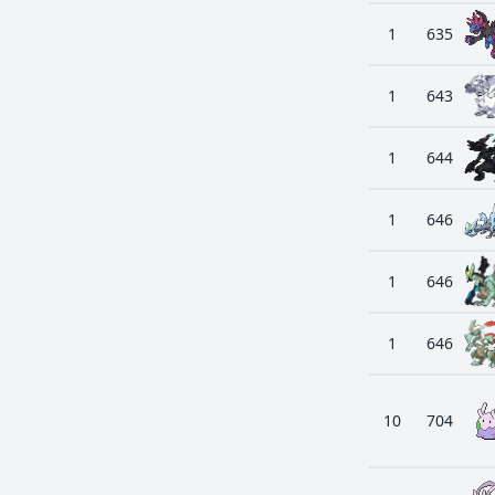
1
635
1
643
1
644
1
646
1
646
1
646
10
704