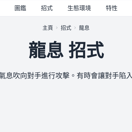
圖鑑
招式
生態環境
特性
主頁
招式
龍息
龍息 招式
氣息吹向對手進行攻擊。有時會讓對手陷