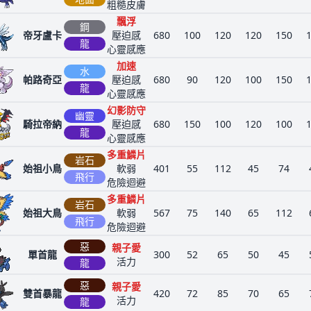
粗糙皮膚
飄浮
鋼
帝牙盧卡
壓迫感
680
100
120
120
150
龍
心靈感應
加速
水
帕路奇亞
壓迫感
680
90
120
100
150
龍
心靈感應
幻影防守
幽靈
騎拉帝納
壓迫感
680
150
100
120
100
龍
心靈感應
多重鱗片
岩石
始祖小鳥
軟弱
401
55
112
45
74
飛行
危險迴避
多重鱗片
岩石
始祖大鳥
軟弱
567
75
140
65
112
飛行
危險迴避
惡
親子愛
單首龍
300
52
65
50
45
活力
龍
惡
親子愛
雙首暴龍
420
72
85
70
65
活力
龍