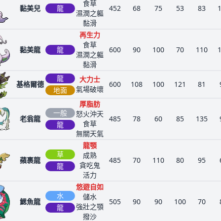
食草
黏美兒
龍
452
68
75
53
83
濕潤之軀
黏滑
再生力
食草
黏美龍
龍
600
90
100
70
110
濕潤之軀
黏滑
龍
大力士
基格爾德
600
108
100
121
81
氣場破壞
地面
厚脂肪
一般
怒火沖天
老翁龍
485
78
60
85
135
食草
龍
無關天氣
龍顎
草
成熟
蘋裹龍
485
70
110
80
95
貪吃鬼
龍
活力
悠遊自如
水
儲水
鰓魚龍
505
90
90
100
70
強壯之顎
龍
撥沙