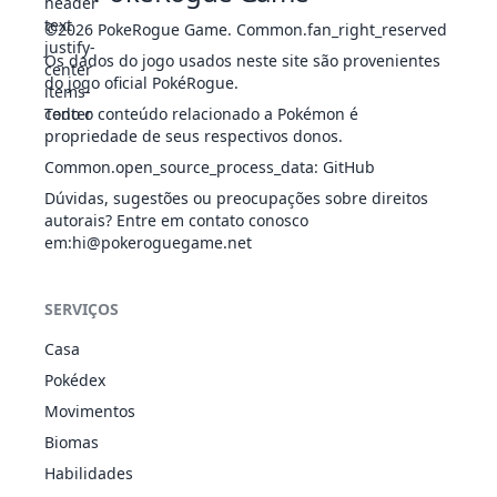
©2026
PokeRogue Game
.
Common.fan_right_reserved
Os dados do jogo usados neste site são provenientes
do jogo oficial PokéRogue.
Todo o conteúdo relacionado a Pokémon é
propriedade de seus respectivos donos.
Common.open_source_process_data
:
GitHub
Dúvidas, sugestões ou preocupações sobre direitos
autorais? Entre em contato conosco
em
:hi@pokeroguegame.net
SERVIÇOS
Casa
Pokédex
Movimentos
Biomas
Habilidades