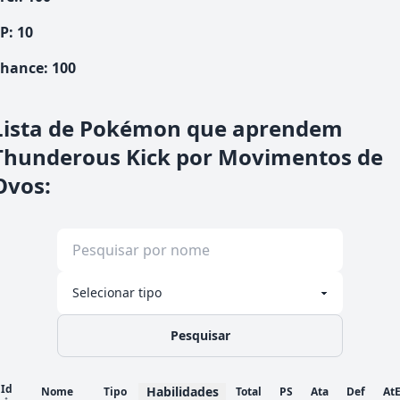
P:
10
hance
:
100
Lista de Pokémon que aprendem
Thunderous Kick por Movimentos de
Ovos
:
Pesquisar
Id
Habilidades
Nome
Tipo
Total
PS
Ata
Def
At
↑