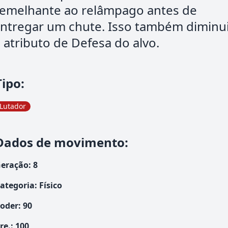
emelhante ao relâmpago antes de
ntregar um chute. Isso também diminu
 atributo de Defesa do alvo.
Tipo
:
Lutador
Dados de movimento
:
eração
:
8
ategoria
:
Físico
oder
:
90
re.
:
100