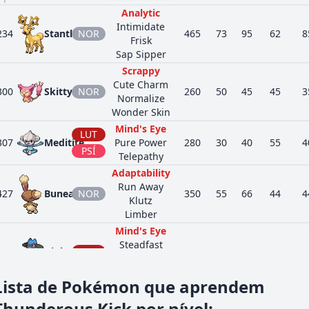
Analytic
Intimidate
234
Stantler
NOR
465
73
95
62
8
Frisk
Sap Sipper
Scrappy
Cute Charm
300
Skitty
NOR
260
50
45
45
3
Normalize
Wonder Skin
Mind's Eye
LUT
307
Meditite
Pure Power
280
30
40
55
4
PSÍ
Telepathy
Adaptability
Run Away
427
Buneary
NOR
350
55
66
44
4
Klutz
Limber
Mind's Eye
Steadfast
447
Riolu
LUT
285
40
70
40
3
Inner Focus
Prankster
Lista de Pokémon que aprendem
Moxie
VEN
Anticipation
Thunderous Kick por nível
: