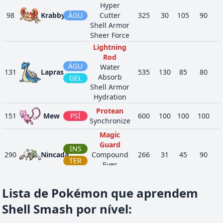
Hyper
98
Krabby
ÁGU
Cutter
325
30
105
90
Shell Armor
Sheer Force
Lightning
Rod
ÁGU
Water
131
Lapras
535
130
85
80
Absorb
GEL
Shell Armor
Hydration
Protean
151
Mew
PSÍ
600
100
100
100
Synchronize
Magic
Guard
INS
290
Nincada
Compound
266
31
45
90
TER
Eyes
Run Away
Shadow
Lista de Pokémon que aprendem
PED
337
Lunatone
Shield
460
90
55
65
PSÍ
Shell Smash por nível
:
Levitate
PED
Drought