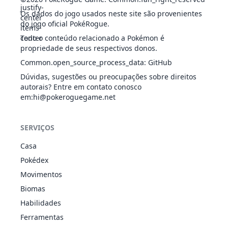
Shield
Land
4222
Corsola
FAN
410
60
55
100
Weak Armor
Os dados do jogo usados neste site são provenientes
Magma
FOG
Cursed Body
Evolução
do jogo oficial PokéRogue.
219
Magcargo
Armor
430
60
50
PED
Flame Body
Todo o conteúdo relacionado a Pokémon é
Weak
propriedade de seus respectivos donos.
Armor
Common.open_source_process_data
:
GitHub
Analytic
Dúvidas, sugestões ou preocupações sobre direitos
White
60
autorais? Entre em contato conosco
324
Torkoal
FOG
Smoke
470
70
85
em
:hi@pokeroguegame.net
Drought
Shell Armor
Drizzle
SERVIÇOS
50
366
Clamperl
ÁGU
Shell Armor
345
35
64
Rattled
Casa
Drizzle
Pokédex
1
367
Huntail
ÁGU
Swift Swim
485
55
104
Water Veil
Movimentos
Drizzle
Biomas
1
368
Gorebyss
ÁGU
Swift Swim
485
55
84
Habilidades
Hydration
Ferramentas
Anger Shell
Sturdy