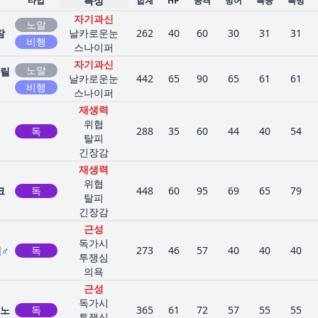
특성
타입
합계
HP
공격
방어
특공
특방
자기과신
노말
참
날카로운눈
262
40
60
30
31
31
비행
스나이퍼
자기과신
노말
릴
날카로운눈
442
65
90
65
61
61
비행
스나이퍼
재생력
위협
독
288
35
60
44
40
54
탈피
긴장감
재생력
위협
크
독
448
60
95
69
65
79
탈피
긴장감
근성
독가시
♂
독
273
46
57
40
40
40
투쟁심
의욕
근성
독가시
노
독
365
61
72
57
55
55
투쟁심