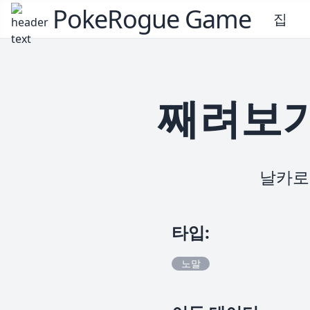
PokeRogue Game
집
째려보기
날카로
타입
:
노말