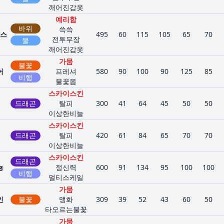
깨어진갑옷
예리함
바위
쓱쓱
스
495
60
115
105
65
70
전투무장
물
깨어진갑옷
가뭄
불꽃
어
프레셔
580
90
100
90
125
85
비행
불꽃몸
스카이스킨
드래곤
탈피
300
41
64
45
50
50
이상한비늘
스카이스킨
드래곤
탈피
420
61
84
65
70
70
이상한비늘
스카이스킨
드래곤
뇽
정신력
600
91
134
95
100
100
비행
멀티스케일
가뭄
인
불꽃
맹화
309
39
52
43
60
50
타오르는불꽃
가뭄