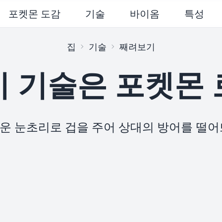
포켓몬 도감
기술
바이옴
특성
집
기술
째려보기
 기술은 포켓몬
운 눈초리로 겁을 주어 상대의 방어를 떨어