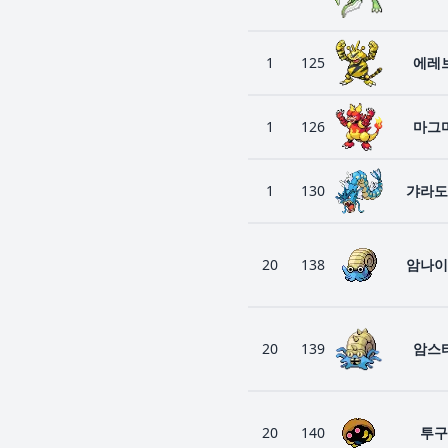
1
125
에레
1
126
마그
1
130
갸라도
20
138
암나이
20
139
암스
20
140
투구