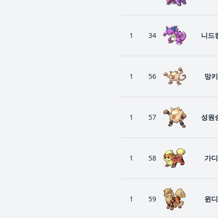
1
34
니드
1
56
망키
1
57
성원
1
58
가디
1
59
윈디