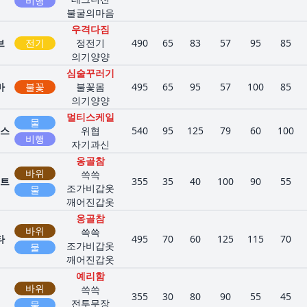
비행
불굴의마음
우격다짐
브
전기
정전기
490
65
83
57
95
85
의기양양
심술꾸러기
마
불꽃
불꽃몸
495
65
95
57
100
85
의기양양
멀티스케일
물
스
위협
540
95
125
79
60
100
비행
자기과신
옹골참
바위
쓱쓱
트
355
35
40
100
90
55
조가비갑옷
물
깨어진갑옷
옹골참
바위
쓱쓱
타
495
70
60
125
115
70
조가비갑옷
물
깨어진갑옷
예리함
바위
쓱쓱
355
30
80
90
55
45
전투무장
물