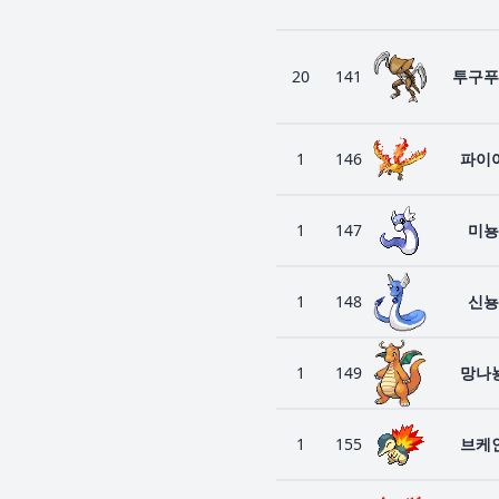
20
141
투구푸
1
146
파이
1
147
미뇽
1
148
신뇽
1
149
망나
1
155
브케