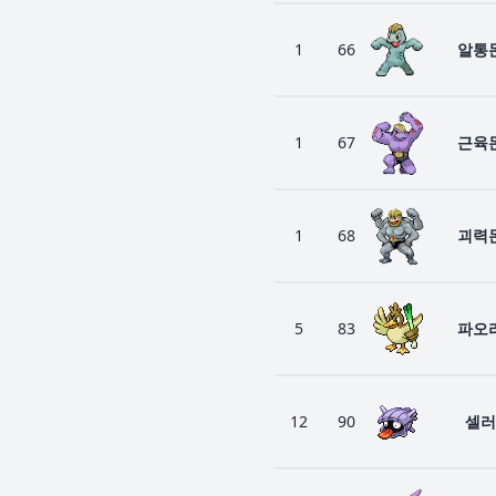
1
66
알통
1
67
근육
1
68
괴력
5
83
파오
12
90
셀러