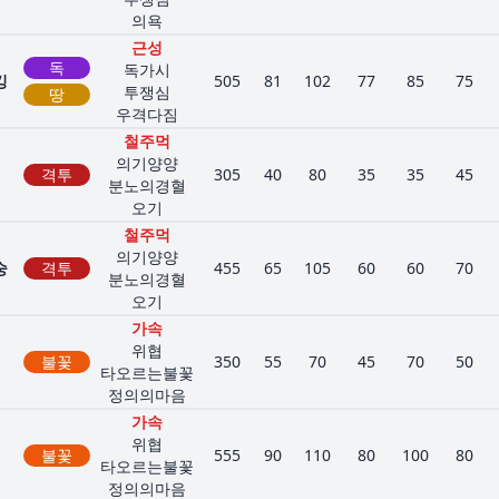
의욕
근성
독
독가시
킹
505
81
102
77
85
75
투쟁심
땅
우격다짐
철주먹
의기양양
격투
305
40
80
35
35
45
분노의경혈
오기
철주먹
의기양양
숭
격투
455
65
105
60
60
70
분노의경혈
오기
가속
위협
불꽃
350
55
70
45
70
50
타오르는불꽃
정의의마음
가속
위협
불꽃
555
90
110
80
100
80
타오르는불꽃
정의의마음