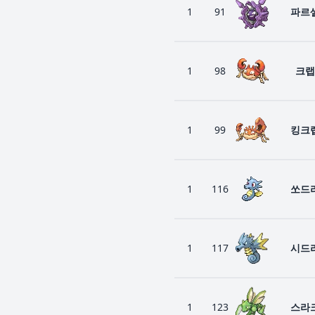
1
91
파르
1
98
크랩
1
99
킹크
1
116
쏘드
1
117
시드
1
123
스라