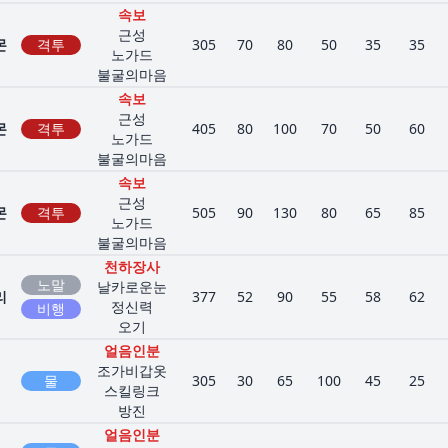
속보
근성
몬
격투
305
70
80
50
35
35
노가드
불굴의마음
속보
근성
몬
격투
405
80
100
70
50
60
노가드
불굴의마음
속보
근성
몬
격투
505
90
130
80
65
85
노가드
불굴의마음
천하장사
노말
날카로운눈
리
377
52
90
55
58
62
정신력
비행
오기
얼음인분
조가비갑옷
물
305
30
65
100
45
25
스킬링크
방진
얼음인분