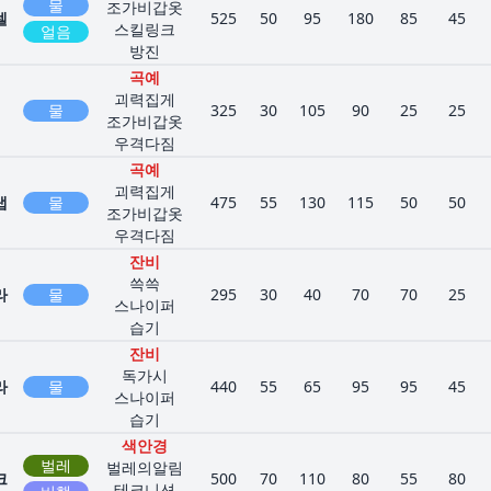
물
조가비갑옷
셀
525
50
95
180
85
45
스킬링크
얼음
방진
곡예
괴력집게
물
325
30
105
90
25
25
조가비갑옷
우격다짐
곡예
괴력집게
랩
물
475
55
130
115
50
50
조가비갑옷
우격다짐
잔비
쓱쓱
라
물
295
30
40
70
70
25
스나이퍼
습기
잔비
독가시
라
물
440
55
65
95
95
45
스나이퍼
습기
색안경
벌레
벌레의알림
크
500
70
110
80
55
80
테크니션