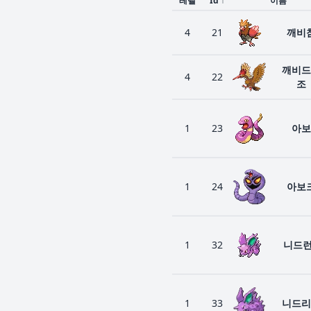
레벨
Id
↑
이름
4
21
깨비
깨비드
4
22
조
1
23
아보
1
24
아보
1
32
니드런
1
33
니드리