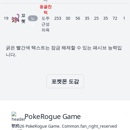
45
144
리
프레
580
90
85
100
95
125
85
6
989
털가
음
고대활
570
85
81
97
121
85
101
6
비
기
져
땅
옹골찬
셔
죽
성
행
턱
눈숨
꼬
편승
19
노
전
도주
기
253
30
56
35
25
35
72
1
미라
렛
1008
하드론
670
100
85
100
135
115
135
9
말
기
근성
이돈
드
단순
엔진
의욕
래
의욕
소울하
총
곤
옹골찬
스나
테라
32
223
물
300
35
65
35
65
35
65
3
트
레
어
턱
이퍼
1024
파고
노
450
90
65
85
65
85
60
8
테라체
굵은 빨간색 텍스트는 잠금 해제할 수 있는 패시브 능력입
20
트
노
도주
변덕
413
55
81
60
50
70
97
1
스
말
인지
니다.
라
말
근성
쟁이
하늘의
의욕
에
단순
프리
4144
은총
580
90
85
85
125
100
95
6
대
스
열폭주
흡반
져
비
니
승기
포
퍼
독가시
스나
행
36
29
224
드
독
물
480
275
75
55
105
47
75
52
105
40
75
40
45
41
3
3
일렉트
무
투쟁심
이퍼
포켓몬 도감
런♀
릭메이
노
의욕
변덕
전
찌리
커
쟁이
니
열폭주
6100
330
40
30
50
55
55
100
3
기
리공
방음
풀
드
독가시
눈퍼
30
독
365
70
62
67
55
55
56
3
정전기
리
투쟁심
뜨리
유폭
나
레
의욕
기
PokeRogue Game
지
클리
열폭주
24
378
아
얼
어바
580
80
50
100
100
200
50
6
니
독가시
독
©2026
PokeRogue Game
이
음
디
.
Common.fan_right_reserved
31
드
투쟁심
505
90
92
87
75
85
76
3