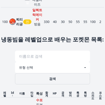
철
이즈
일렉트
릭메이
찌리
커
100
전
330
40
30
50
55
55
100
2
리공
방음
기
정전기
유폭
냉동빔을 레벨업으로 배우는 포켓몬 목록
:
전기로
메리
바꾸기
179
전
280
55
40
40
65
45
35
3
프
정전기
기
플러스
트랜지
라이
스터
243
전
580
90
85
75
115
100
115
6
코
프레셔
기
정신력
잔비
검색
쓱쓱
물
연꽃
젖은접
270
220
40
30
30
40
50
30
3
몬
시
레
Id
풀
타
합
공
방
특
특
스
코
특성
이름
HP
벨
↑
입
계
격
어
공
방
피
스
마이페
드
트
수포
이스
두꺼