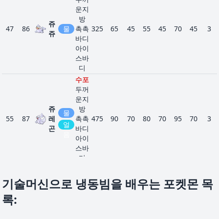
일렉트
운지
릭메이
방
쥬
커
47
86
물
촉촉
325
65
45
55
45
70
45
3
썬더
쥬
309
전
정전기
295
40
45
40
65
40
65
3
바디
라이
기
피뢰침
아이
마이너
스바
스
디
파워스
수포
폿
두꺼
마이
312
전
마이너
405
60
40
50
75
85
95
2
운지
농
기
스
쥬
방
물
축전
55
87
레
촉촉
475
90
70
80
70
95
70
3
얼
위협
곤
바디
음
세비
탈피
아이
336
독
458
73
100
60
100
60
65
4
퍼
틈새포
스바
착
디
브레인
얼음
아그
482
에
포스
580
75
125
70
125
70
115
6
인분
기술머신으로 냉동빔을 배우는 포켓몬 목
놈
스
부유
조가
록
:
퍼
셀
잔비
비갑
40
90
물
305
30
65
100
45
25
40
4
토네
러
짓궂은
옷
641
비
580
79
115
70
125
80
111
7
로스
마음
스킬