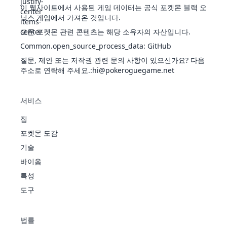
땅
스
아이
퀸
우격다
이 웹사이트에서 사용된 게임 데이터는 공식 포켓몬 블랙 오
스바
짐
닉스 게임에서 가져온 것입니다.
디
근성
모든 포켓몬 관련 콘텐츠는 해당 소유자의 자산입니다.
니
가
독가시
젖은
32
드
독
273
46
57
40
40
40
50
3
Common.open_source_process_data
이
:
GitHub
투쟁심
36
382
물
접시
670
100
100
90
150
140
90
9
런♂
오
의욕
질문, 제안 또는 저작권 관련 문의 사항이 있으신가요? 다음
잔비
가
주소로 연락해 주세요.
니
근성
:hi@pokeroguegame.net
눈치
드
독가시
33
독
365
61
72
57
55
55
65
3
우기
리
투쟁심
아이
서비스
노
의욕
바
스바
근성
집
닐
디
니
독가시
40
582
얼
305
36
50
50
65
60
44
3
독
프
눈숨
34
포켓몬 도감
드
투쟁심
505
81
102
77
85
75
85
3
음
티
땅
기
킹
우격다
기술
깨어
짐
진갑
바이옴
애널라
옷
특성
이즈
눈치
헤롱헤
도구
우기
삐
롱바디
35
페
323
70
45
48
60
65
35
4
아이
삐
매직가
어
바
스바
드
법률
리
닐
디
프렌드