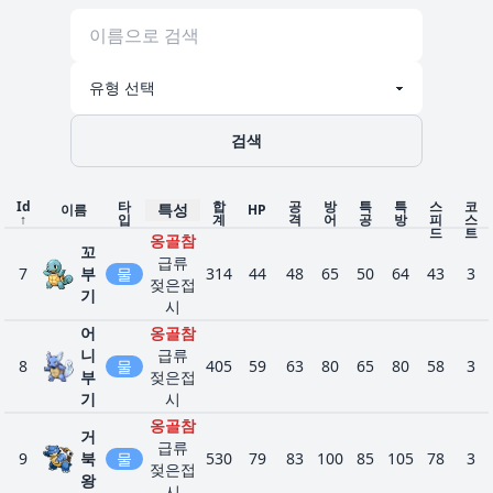
행
오기
링크
방진
가속
턱지
736
벌
벌레의
얼음
300
47
62
45
55
45
46
2
충이
레
알림
인분
조가
강철술
파
물
비갑
사
검색
1
91
르
525
50
95
180
85
45
70
4
옷
얼
라이트
셀
스킬
강
음
두랄
메탈
884
535
70
95
115
120
50
85
5
링크
철
루돈
헤비메
Id
타
드
합
공
방
특
특
스
코
특성
이름
HP
↑
입
계
격
어
공
방
피
스
방진
탈
래
드
트
옹골참
굳건한
피뢰
꼬
곤
급류
신념
침
7
부
물
314
44
48
65
50
64
43
3
젖은접
라
저수
기
일렉트
시
물
프
조가
레지
릭메이
45
131
535
130
85
80
85
95
60
5
어
옹골참
라
비갑
얼
894
에레
전
커
580
80
100
50
100
50
200
6
니
급류
스
옷
음
키
기
트랜지
8
물
405
59
63
80
65
80
58
3
부
젖은접
촉촉
스터
기
시
바디
적응력
드
싸리
옹골참
눈퍼
978
사령탑
475
68
50
60
120
95
82
5
거
래
용
물
급류
뜨리
마중물
9
북
물
530
79
83
100
85
105
78
3
곤
젖은접
프
기
왕
모래
얼
흙먹기
전
시