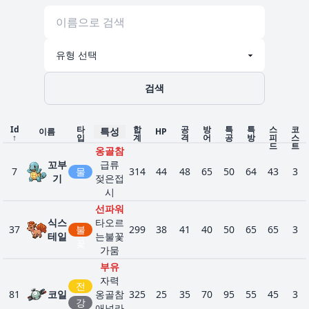
검색
Id
타
합
공
방
특
특
스
코
특성
이름
HP
↑
입
계
격
어
공
방
피
스
드
트
옹골참
꼬부
급류
7
물
314
44
48
65
50
64
43
3
기
젖은접
시
선파워
식스
타오르
37
불
299
38
41
40
50
65
65
3
테일
는불꽃
꽃
가뭄
부유
자력
전
81
코일
옹골참
325
25
35
70
95
55
45
3
기
강
애널라