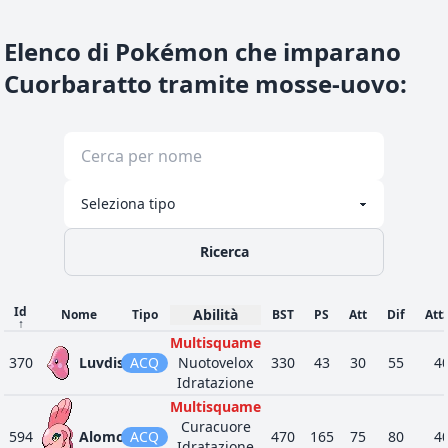
Elenco di Pokémon che imparano
Cuorbaratto tramite mosse-uovo
:
Ricerca
Id
Abilità
Nome
Tipo
BST
PS
Att
Dif
Att
↑
Multisquame
370
Luvdisc
ACQ
Nuotovelox
330
43
30
55
4
Idratazione
Multisquame
Curacuore
594
Alomomola
ACQ
470
165
75
80
4
Idratazione