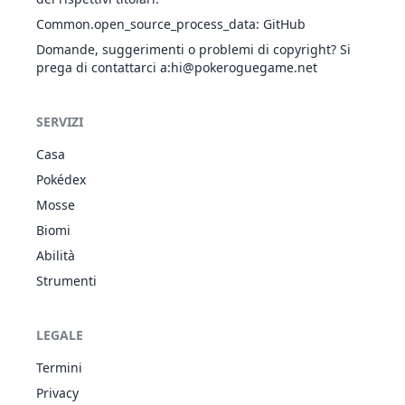
Common.open_source_process_data
:
GitHub
Domande, suggerimenti o problemi di copyright? Si
prega di contattarci a
:hi@pokeroguegame.net
SERVIZI
Casa
Pokédex
Mosse
Biomi
Abilità
Strumenti
LEGALE
Termini
Privacy