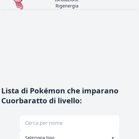
Rigenergia
Lista di Pokémon che imparano
Cuorbaratto di livello
: